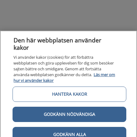
Den här webbplatsen använder
kakor
Vi använder kakor (cookies) för att förbättra
webbplatsen och göra upplevelsen för dig som besöker
sajten bättre och smidigare. Genom att fortsätta
använda webbplatsen godkänner du detta.
Läs mer om
hur vi använder kakor
Kunska
HANTERA KAKOR
Kunskapsstöd
Om 1177
Om 1177 för vårdpersonal
GODKÄNN NÖDVÄNDIGA
Digital 
Digital tillgänglighet
GODKÄNN ALLA