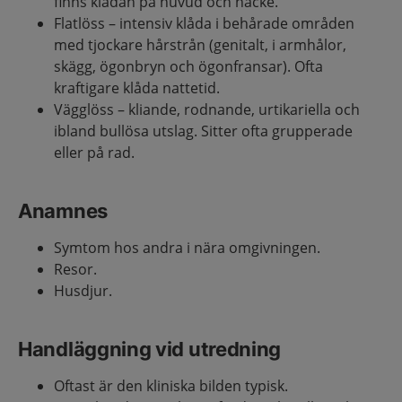
finns klådan på huvud och nacke.
Flatlöss – intensiv klåda i behårade områden
med tjockare hårstrån (genitalt, i armhålor,
skägg, ögonbryn och ögonfransar). Ofta
kraftigare klåda nattetid.
Vägglöss – kliande, rodnande, urtikariella och
ibland bullösa utslag. Sitter ofta grupperade
eller på rad.
Anamnes
Symtom hos andra i nära omgivningen.
Resor.
Husdjur.
Handläggning vid utredning
Oftast är den kliniska bilden typisk.