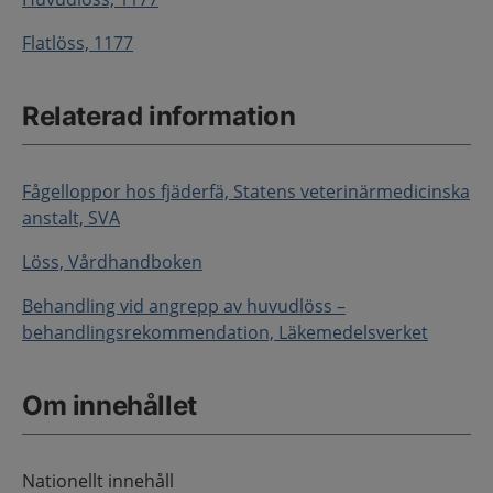
Flatlöss, 1177
Relaterad information
Fågelloppor hos fjäderfä, Statens veterinärmedicinska
anstalt, SVA
Löss, Vårdhandboken
Behandling vid angrepp av huvudlöss –
behandlingsrekommendation, Läkemedelsverket
Om innehållet
Nationellt innehåll