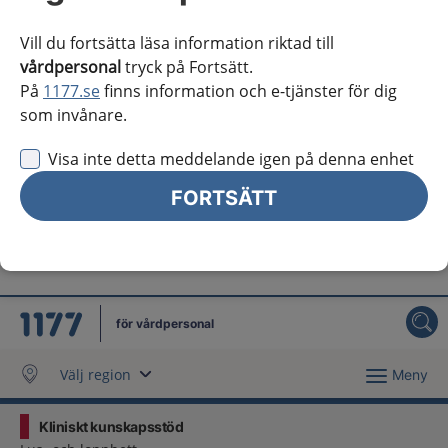
Västra Götaland
Vill du fortsätta läsa information riktad till
Örebro län
vårdpersonal
tryck på Fortsätt.
På
1177.se
finns information och e-tjänster för dig
Östergötland
som invånare.
Jag vill inte se någon regional information
Visa inte detta meddelande igen på denna enhet
Obs! Detta val innebär att du inte ser regionalt innehåll
och viktig information som gäller just din region.
FORTSÄTT
Stäng regionsväljaren
Stäng
för vårdpersonal
Välj region
Meny
Kliniskt kunskapsstöd