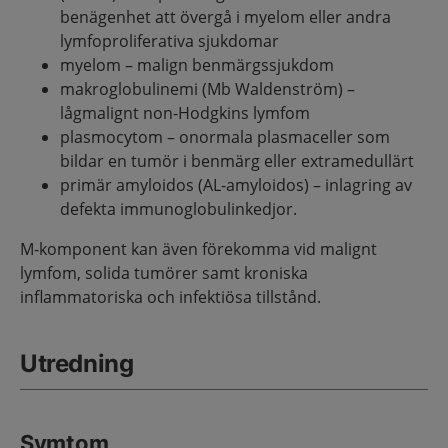
benägenhet att övergå i myelom eller andra
lymfoproliferativa sjukdomar
myelom – malign benmärgssjukdom
makroglobulinemi (Mb Waldenström) –
lågmalignt non-Hodgkins lymfom
plasmocytom – onormala plasmaceller som
bildar en tumör i benmärg eller extramedullärt
primär amyloidos (AL-amyloidos) – inlagring av
defekta immunoglobulinkedjor.
M-komponent kan även förekomma vid malignt
lymfom, solida tumörer samt kroniska
inflammatoriska och infektiösa tillstånd.
Utredning
Symtom