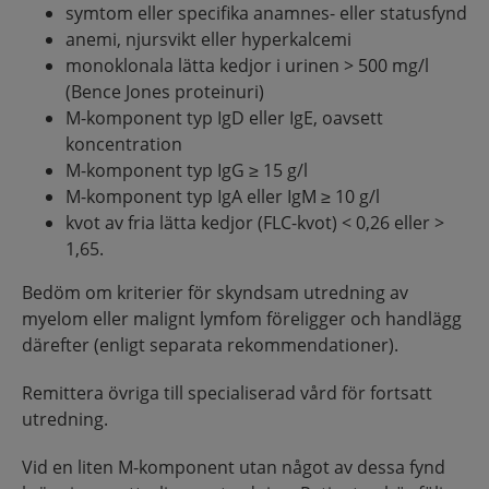
symtom eller specifika anamnes- eller statusfynd
anemi, njursvikt eller hyperkalcemi
monoklonala lätta kedjor i urinen > 500 mg/l
(Bence Jones proteinuri)
M-komponent typ IgD eller IgE, oavsett
koncentration
M-komponent typ IgG ≥ 15 g/l
M-komponent typ IgA eller IgM ≥ 10 g/l
kvot av fria lätta kedjor (FLC-kvot) < 0,26 eller >
1,65.
Bedöm om kriterier för skyndsam utredning av
myelom eller malignt lymfom föreligger och handlägg
därefter (enligt separata rekommendationer).
Remittera övriga till specialiserad vård för fortsatt
utredning.
Vid en liten M-komponent utan något av dessa fynd