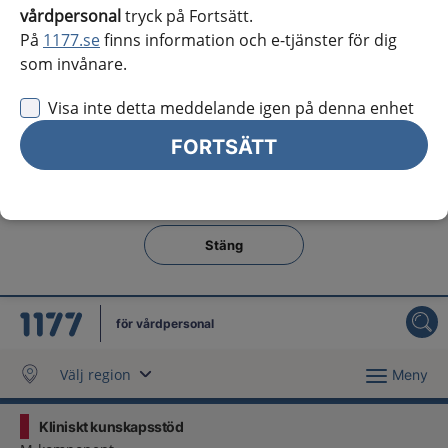
Västra Götaland
vårdpersonal
tryck på Fortsätt.
På
1177.se
finns information och e-tjänster för dig
Örebro län
som invånare.
Östergötland
Visa inte detta meddelande igen på denna enhet
Jag vill inte se någon regional information
FORTSÄTT
Obs! Detta val innebär att du inte ser regionalt innehåll
och viktig information som gäller just din region.
Stäng regionsväljaren
Stäng
för vårdpersonal
Välj region
Meny
Kliniskt kunskapsstöd