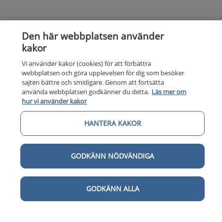
Den här webbplatsen använder
kakor
Vi använder kakor (cookies) för att förbättra
webbplatsen och göra upplevelsen för dig som besöker
sajten bättre och smidigare. Genom att fortsätta
använda webbplatsen godkänner du detta.
Läs mer om
hur vi använder kakor
HANTERA KAKOR
GODKÄNN NÖDVÄNDIGA
Kunska
Kunskapsstöd
GODKÄNN ALLA
Om 1177
Om 1177 för vårdpersonal
Digital 