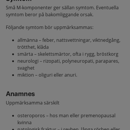
Små M-komponenter ger sällan symtom. Eventuella
symtom beror på bakomliggande orsak.
Följande symtom bör uppmärksammas:
allmänna – feber, nattsvettningar, viktnedgång,
trötthet, klåda
smärta – skelettsmärtor, ofta i rygg, bröstkorg
neurologi – rizopati, polyneuropati, parapares,
svaghet
miktion – oliguri eller anuri.
Anamnes
Uppmärksamma särskilt
osteroporos – hos man eller premenopausal
kvinna
patologisk fraktur – i revben, långa rörben eller