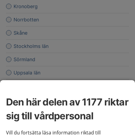
Kronoberg
Norrbotten
Skåne
Stockholms län
Sörmland
Uppsala län
Värmland
Västerbotten
Den här delen av 1177 riktar
Västernorrland
sig till vårdpersonal
Västmanland
Vill du fortsätta läsa information riktad till