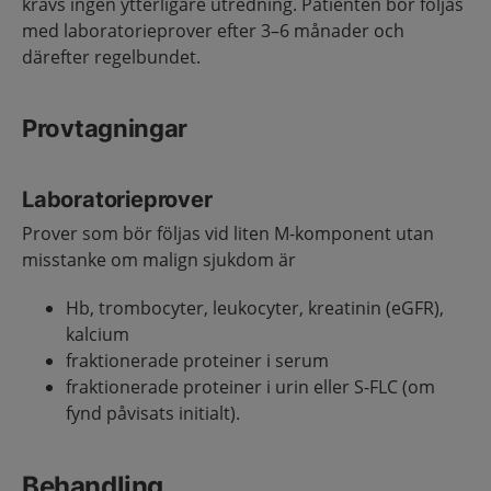
krävs ingen ytterligare utredning. Patienten bör följas
med laboratorieprover efter 3–6 månader och
därefter regelbundet.
Provtagningar
Laboratorieprover
Prover som bör följas vid liten M-komponent utan
misstanke om malign sjukdom är
Hb, trombocyter, leukocyter, kreatinin (eGFR),
kalcium
fraktionerade proteiner i serum
fraktionerade proteiner i urin eller S-FLC (om
fynd påvisats initialt).
Behandling