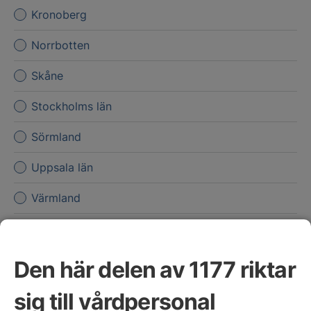
Kronoberg
Norrbotten
Skåne
Stockholms län
Sörmland
Uppsala län
Värmland
Västerbotten
Västernorrland
Den här delen av 1177 riktar
Västmanland
sig till vårdpersonal