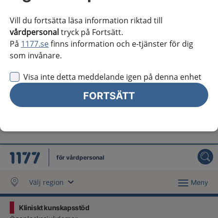
Västra Götaland
Vill du fortsätta läsa information riktad till
Örebro län
vårdpersonal
tryck på Fortsätt.
På
1177.se
finns information och e-tjänster för dig
Östergötland
som invånare.
Jag vill inte se någon regional information
Visa inte detta meddelande igen på denna enhet
Obs! Detta val innebär att du inte ser regionalt innehåll
och viktig information som gäller just din region.
FORTSÄTT
Stäng regionsväljaren
Stäng
för vårdpersonal
Välj region
Meny
Kliniskt kunskapsstöd