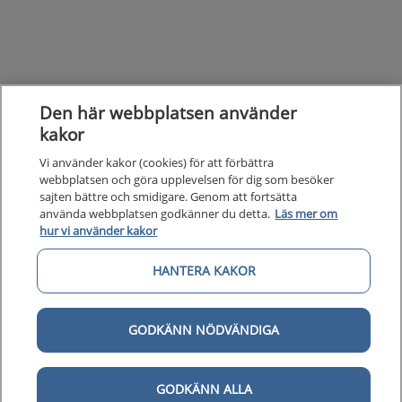
Den här webbplatsen använder
kakor
Vi använder kakor (cookies) för att förbättra
webbplatsen och göra upplevelsen för dig som besöker
sajten bättre och smidigare. Genom att fortsätta
använda webbplatsen godkänner du detta.
Läs mer om
hur vi använder kakor
Kunska
HANTERA KAKOR
Kunskapsstöd
Om 1177
Om 1177 för vårdpersonal
GODKÄNN NÖDVÄNDIGA
Digital 
Digital tillgänglighet
GODKÄNN ALLA