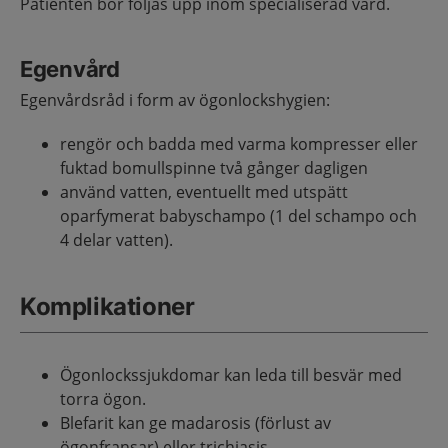
Patienten bör följas upp inom specialiserad vård.
Egenvård
Egenvårdsråd i form av ögonlockshygien:
rengör och badda med varma kompresser eller
fuktad bomullspinne två gånger dagligen
använd vatten, eventuellt med utspätt
oparfymerat babyschampo (1 del schampo och
4 delar vatten).
Komplikationer
Ögonlockssjukdomar kan leda till besvär med
torra ögon.
Blefarit kan ge madarosis (förlust av
ögonfransar) eller trichiasis.