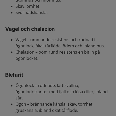
utomhus och inomhus.
Skav, ömhet.
Svullnadskänsla.
Vagel och chalazion
Vagel – ömmande resistens och rodnad i
ögonlock, ökat tårflöde, ödem och ibland pus.
Chalazion – oöm rund resistens en bit in på
ögonlocket.
Blefarit
Ögonlock – rodnade, lätt svullna,
ögonlockskanter med fjäll och lösa cilier, ibland
sår.
Ögon – brännande känsla, skav, torrhet,
gruskänsla, ibland ökat tårflöde.