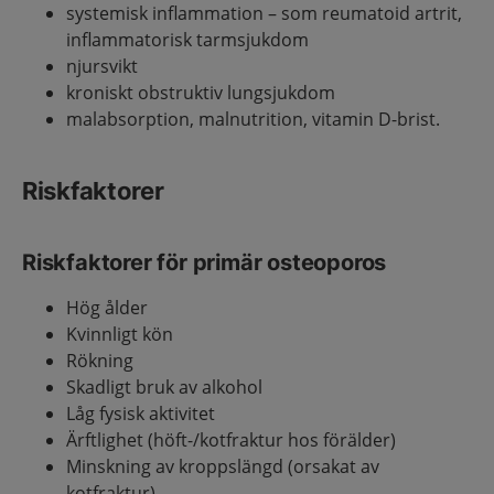
systemisk inflammation – som reumatoid artrit,
inflammatorisk tarmsjukdom
njursvikt
kroniskt obstruktiv lungsjukdom
malabsorption, malnutrition, vitamin D-brist.
Riskfaktorer
Riskfaktorer för primär osteoporos
Hög ålder
Kvinnligt kön
Rökning
Skadligt bruk av alkohol
Låg fysisk aktivitet
Ärftlighet (höft-/kotfraktur hos förälder)
Minskning av kroppslängd (orsakat av
kotfraktur)