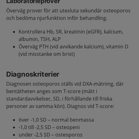
Laboratorieprover
Överväg prover för att utesluta sekundär osteoporos
och bedöma njurfunktion inför behandling.
Kontrollera Hb, SR, kreatinin (eGFR), kalcium,
albumin, TSH, ALP
Överväg PTH (vid avvikande kalcium), vitamin D
(vid misstanke om brist)
Diagnoskriterier
Diagnosen osteoporos ställs vid DXA-mätning, där
bentätheten anges som T-score (mätt i
standardavvikelser, SD, i förhållande till friska
personer av samma kön). Diagnos vid T-score:
över -1,0 SD – normal benmassa
-1,0 till -2,5 SD – osteopeni
under -2,5 SD – osteoporos