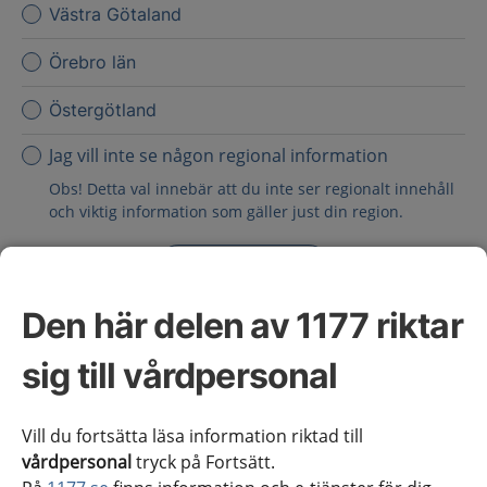
Västra Götaland
Örebro län
Östergötland
Jag vill inte se någon regional information
Obs! Detta val innebär att du inte ser regionalt innehåll
och viktig information som gäller just din region.
Stäng regionsväljaren
Stäng
Den här delen av 1177 riktar
för vårdpersonal
sig till vårdpersonal
Välj region
Meny
Vill du fortsätta läsa information riktad till
vårdpersonal
tryck på Fortsätt.
Kliniskt kunskapsstöd