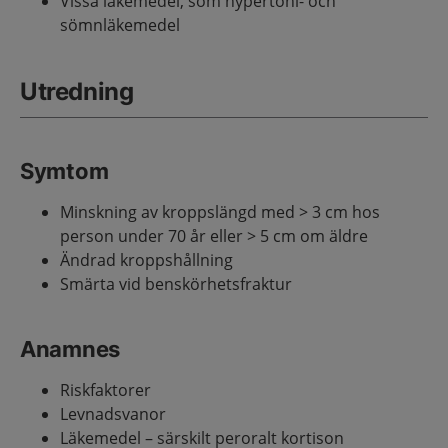
Vissa läkemedel, som hypertoni- och
sömnläkemedel
Utredning
Symtom
Minskning av kroppslängd med > 3 cm hos
person under 70 år eller > 5 cm om äldre
Ändrad kroppshållning
Smärta vid benskörhetsfraktur
Anamnes
Riskfaktorer
Levnadsvanor
Läkemedel – särskilt peroralt kortison