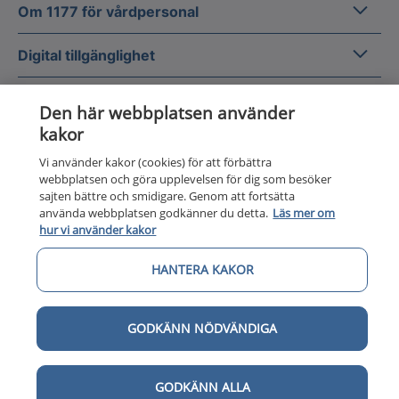
Om 1177
Om 1177 för vårdpersonal
Digital 
Digital tillgänglighet
Den här webbplatsen använder
kakor
Vi använder kakor (cookies) för att förbättra
Till startsidan för 1177 för v
webbplatsen och göra upplevelsen för dig som besöker
för vårdpersonal
sajten bättre och smidigare. Genom att fortsätta
använda webbplatsen godkänner du detta.
Läs mer om
1177 för vårdpersonal samlar information
hur vi använder kakor
och nationella kunskapsstöd och är en del av
Nationellt system för kunskapsstyrning
HANTERA KAKOR
hälso- och sjukvård.
GODKÄNN NÖDVÄNDIGA
1177 för vårdpersonal drivs av Inera AB på
uppdrag av Sveriges regioner.
GODKÄNN ALLA