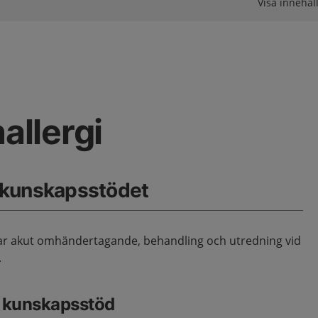
Visa innehåll
nallergi
 kunskapsstödet
r akut omhändertagande, behandling och utredning vid
.
e kunskapsstöd