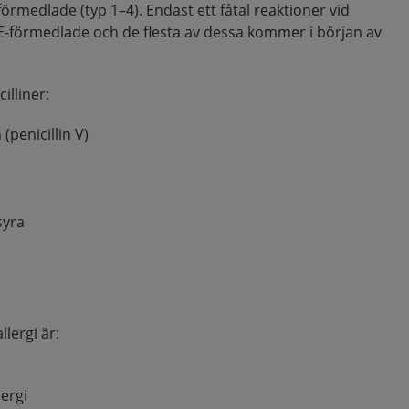
örmedlade (typ 1–4). Endast ett fåtal reaktioner vid
gE-förmedlade och de flesta av dessa kommer i början av
illiner:
 (penicillin V)
syra
llergi är:
ergi