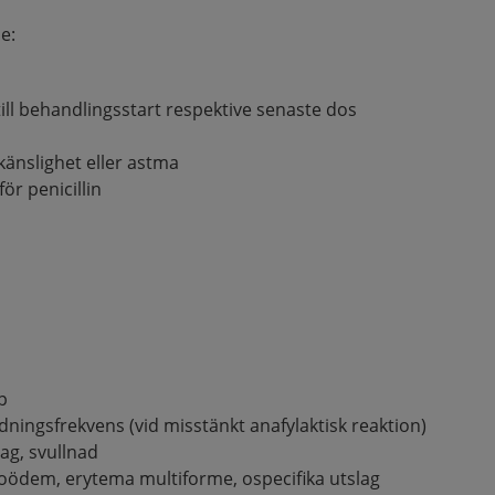
e:
p
till behandlingsstart respektive senaste dos
rkänslighet eller astma
ör penicillin
p
ndningsfrekvens (vid misstänkt anafylaktisk reaktion)
ag, svullnad
gioödem, erytema multiforme, ospecifika utslag