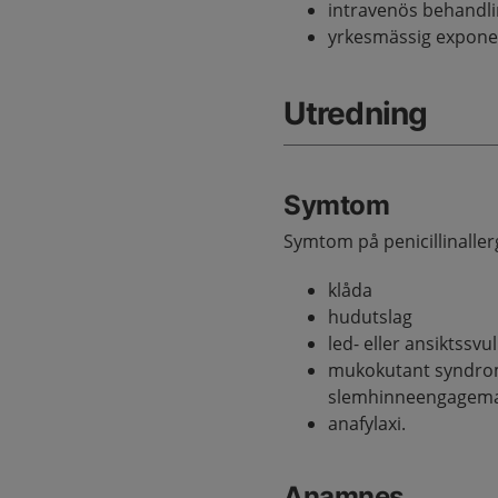
intravenös behandl
yrkesmässig expone
Utredning
Symtom
Symtom på penicillinallerg
klåda
hudutslag
led- eller ansiktssvu
mukokutant syndrom 
slemhinneengagema
anafylaxi.
Anamnes