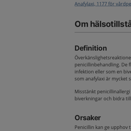
Anafylaxi, 1177 för vårdp
Om hälsotillst
Definition
Överkänslighetsreaktioner
penicillinbehandling. De f
infektion eller som en bi
som anafylaxi är mycket s
Misstänkt penicillinaller
biverkningar och bidra til
Orsaker
Penicillin kan ge upphov ti