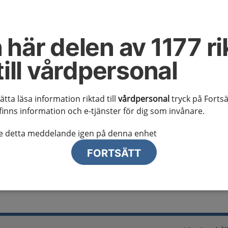
al information
te ser regionalt innehåll och viktig information som gäller just din
 här delen av 1177 ri
till vårdpersonal
sätta läsa information riktad till
vårdpersonal
tryck på Fortsä
finns information och e-tjänster för dig som invånare.
lj region
te detta meddelande igen på denna enhet
FORTSÄTT