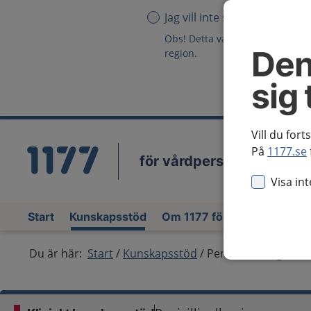
Jag vill inte se någon region
Obs! Detta val innebär att du in
Den
region.
sig 
Vill du fort
På
1177.se
för vårdpersonal
Vä
Visa in
Start
Kunskapsstöd
Om 1177 för vårdpersonal
Du är här:
Start
Kunskapsstöd
Penicillinallergi