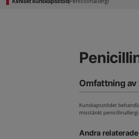
Penicillinallergi
Kliniskt kunskapsstöd
Penicilli
Omfattning av
Kunskapsstödet behandla
misstänkt penicillinallergi
Andra relaterad