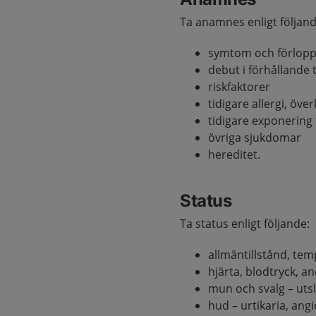
Ta anamnes enligt följand
symtom och förlop
debut i förhållande 
riskfaktorer
tidigare allergi, öve
tidigare exponering f
övriga sjukdomar
hereditet.
Status
Ta status enligt följande:
allmäntillstånd, tem
hjärta, blodtryck, a
mun och svalg – utsl
hud – urtikaria, an