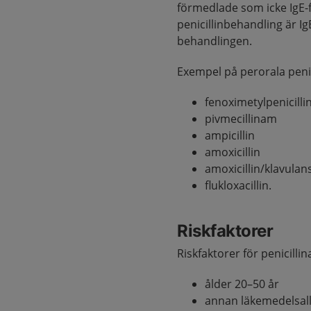
förmedlade som icke IgE-f
penicillinbehandling är I
behandlingen.
Exempel på perorala penic
fenoximetylpenicillin
pivmecillinam
ampicillin
amoxicillin
amoxicillin/klavulan
flukloxacillin.
Riskfaktorer
Riskfaktorer för penicillina
ålder 20–50 år
annan läkemedelsall