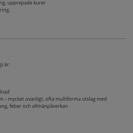
ing, upprepade kurer
ring.
i är:
llnad
– mycket ovanligt, ofta multiforma utslag med
ng, feber och allmänpåverkan