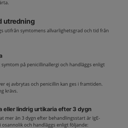
ärta.
d utredning
gs utifrån symtomens allvarlighetsgrad och tid från
a
g symtom på penicillinallergi och handläggs enligt
 ej avbrytas och penicillin kan ges i framtiden.
ng krävs.
ller lindrig urtikaria efter 3 dygn
 mer än 3 dygn efter behandlingsstart är IgE-
i osannolik och handläggs enligt följande: