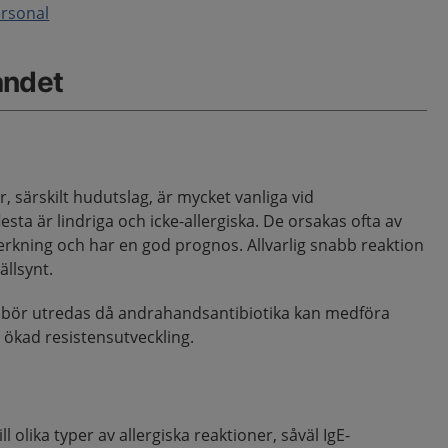
ersonal
åndet
, särskilt hudutslag, är mycket vanliga vid
lesta är lindriga och icke-allergiska. De orsakas ofta av
verkning och har en god prognos. Allvarlig snabb reaktion
ällsynt.
gi bör utredas då andrahandsantibiotika kan medföra
l ökad resistensutveckling.
ll olika typer av allergiska reaktioner, såväl IgE-