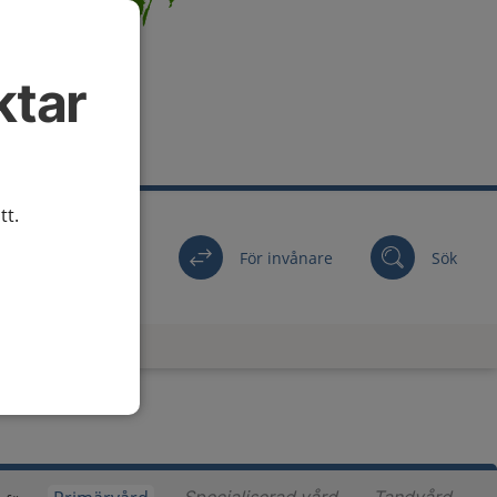
ktar
tt.
För invånare
Sök