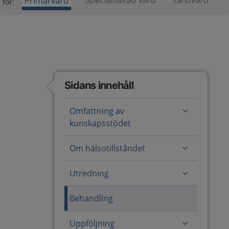
Primärvård
Specialiserad vård
Innehåll för special
Tandvård
Inneh
 för:
Sidans innehåll
Omfattning av
kunskapsstödet
Om hälsotillståndet
Utredning
Behandling
Uppföljning