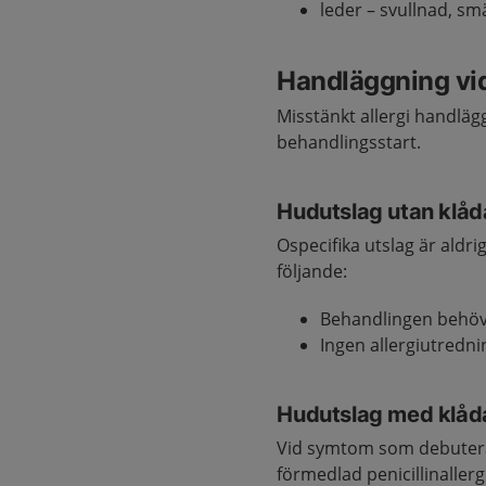
leder – svullnad, sm
Handläggning vi
Misstänkt allergi handläg
behandlingsstart.
Hudutslag utan klåd
Ospecifika utslag är aldri
följande:
Behandlingen behöver
Ingen allergiutredni
Hudutslag med klåda e
Vid symtom som debuterat
förmedlad penicillinallerg