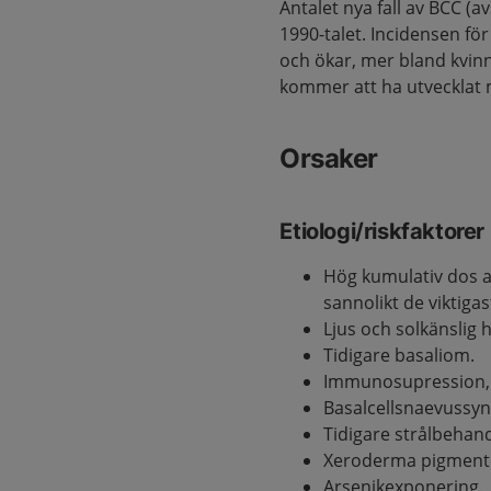
Antalet nya fall av BCC (a
1990-talet. Incidensen fö
och ökar, mer bland kvi
kommer att ha utvecklat 
Orsaker
Etiologi/riskfaktorer
Hög kumulativ dos av
sannolikt de viktigas
Ljus och solkänslig 
Tidigare basaliom.
Immunosupression, 6
Basalcellsnaevussy
Tidigare strålbehand
Xeroderma pigmen
Arsenikexponering.