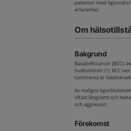
patienter med ögonnära 
erfarenhet.
Om hälsotillst
Bakgrund
Basalcellscancer (BCC), ä
hudtumören
(1)
. BCC ses
tumörerna är lokaliserad
Av maligna ögonlockstum
oftast långsamt och metas
och aggressivt.
Förekomst