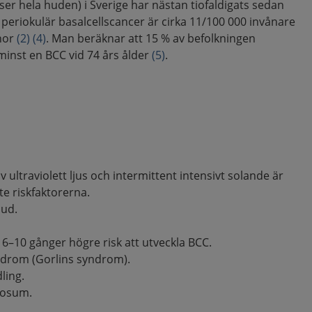
vser hela huden) i Sverige har nästan tiofaldigats sedan
r periokulär basalcellscancer är cirka 11/100 000 invånare
nnor
(2)
(4)
. Man beräknar att 15 % av befolkningen
minst en BCC vid 74 års ålder
(5)
.
 ultraviolett ljus och intermittent intensivt solande är
te riskfaktorerna.
hud.
–10 gånger högre risk att utveckla BCC.
ndrom (Gorlins syndrom).
ling.
tosum.