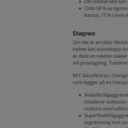
Om orbital växt kan 
Cirka 50 % av ögonn
kantus, 15 % i övre 
Diagnos
Om det är en oklar klinis
helhet kan stansbiopsi öv
är dock en relativt osäke
vid provtagning. Tumören 
BCC klassificeras i Sverige
som bygger på en histopa
Nodulär/lågaggressi
invaderar subkutan v
nodulus med vallarta
Superficiell/lågaggres
avgränsning mot und