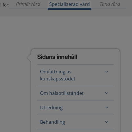
Primärvård
Innehåll för primärvård är ännu ej tillgängl
Specialiserad vård
Tandvård
Inneh
l för:
Sidans innehåll
Omfattning av
kunskapsstödet
Om hälsotillståndet
Utredning
Behandling