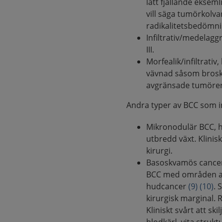
lätt fjällande eksem
vill säga tumörkolva
radikalitetsbedömn
Infiltrativ/medelaggr
III.
Morfealik/infiltrativ
vävnad såsom brosk, 
avgränsade tumörer,
Andra typer av BCC som 
Mikronodulär BCC, 
utbredd växt. Klinis
kirurgi.
Basoskvamös cancer,
BCC med områden av 
hudcancer
(9)
(10)
. 
kirurgisk marginal. 
Kliniskt svårt att sk