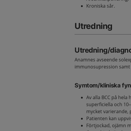
Kroniska sår.
Utredning
Utredning/diagno
Anamnes avseende solexp
immunosupression samt h
Symtom/kliniska fy
Av alla BCC på hel
superficiella och 1
mycket varierande,
Patienten kan uppvis
Förtjockad, ojämn ma