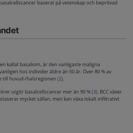
basalcellscancer baserat på vetenskap och beprövad
åndet
ven kallat basaliom, är den vanligaste maligna
 vanligen hos individer äldre än 50 år. Över 80 % av
e till huvud-/halsregionen
(2)
.
örer utgör basalcellscancer mer än 90 %
(3)
. BCC växer
taserar mycket sällan, men kan växa lokalt infiltrativt