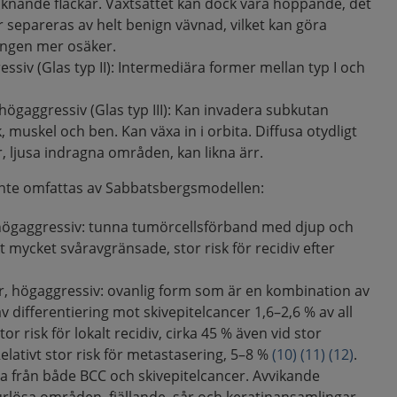
liknande fläckar. Växtsättet kan dock vara hoppande, det
r separeras av helt benign vävnad, vilket kan göra
ingen mer osäker.
essiv (Glas typ II): Intermediära former mellan typ I och
, högaggressiv (Glas typ III): Kan invadera subkutan
muskel och ben. Kan växa in i orbita. Diffusa otydligt
 ljusa indragna områden, kan likna ärr.
inte omfattas av Sabbatsbergsmodellen:
högaggressiv: tunna tumörcellsförband med djup och
kt mycket svåravgränsade, stor risk för recidiv efter
 högaggressiv: ovanlig form som är en kombination av
differentiering mot skivepitelcancer 1,6–2,6 % av all
Stor risk för lokalt recidiv, cirka 45 % även vid stor
Relativt stor risk för metastasering, 5–8 %
(10)
(11)
(12)
.
ilja från både BCC och skivepitelcancer. Avvikande