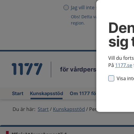
Jag vill inte se någon region
Obs! Detta val innebär att du in
Den
region.
sig 
Vill du fort
På
1177.se
för vårdpersonal
Vä
Visa in
Start
Kunskapsstöd
Om 1177 för vårdpersonal
Du är här:
Start
Kunskapsstöd
Periokulär basalcel