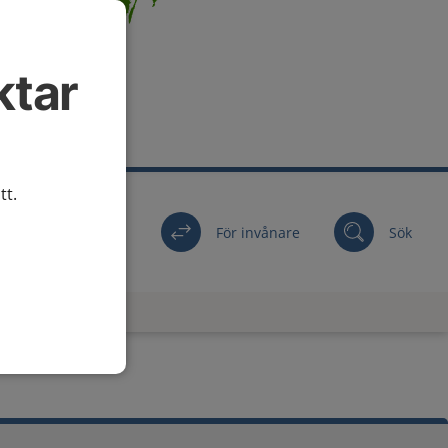
ktar
tt.
För invånare
Sök