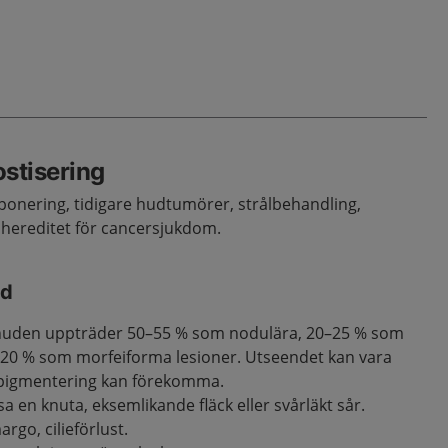
stisering
onering, tidigare hudtumörer, strålbehandling,
ereditet för cancersjukdom.
nd
a huden uppträder 50–55 % som nodulära, 20–25 % som
0–20 % som morfeiforma lesioner. Utseendet kan vara
 pigmentering kan förekomma.
a en knuta, eksemlikande fläck eller svårläkt sår.
rgo, cilieförlust.