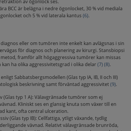
retraktion av ögonlock ses.
ära BCC är belägna i nedre ögonlocket, 30 % vid mediala
ögonlocket och 5 % vid laterala kantus
(6)
.
k diagnos eller om tumören inte enkelt kan avlägsnas i sin
ervägas för diagnos och planering av kirurgi. Stansbiopsi
r metod, framför allt högaggressiva tumörer kan missas
kan ha olika aggressivitetsgrad i olika delar
(7)
(8)
.
 enligt Sabbatsbergsmodellen (Glas typ IA, IB, II och III)
tologisk beskrivning samt förväntad aggressivitet
(9)
.
v (Glas typ 1 A): Välavgränsade tumörer som ej
ävnad. Kliniskt ses en glansig knuta som växer till en
d kant, ofta central ulceration.
siv (Glas typ IB): Cellfattiga, ytligt växande, tydlig
erliggande vävnad. Relativt välavgränsade brunröda,