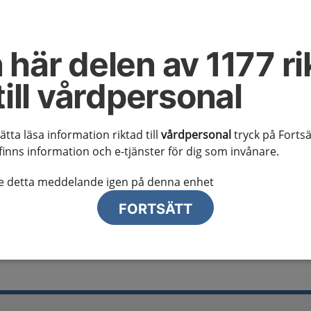
al information
te ser regionalt innehåll och viktig information som gäller just din
 här delen av 1177 ri
till vårdpersonal
sätta läsa information riktad till
vårdpersonal
tryck på Fortsä
finns information och e-tjänster för dig som invånare.
lj region
te detta meddelande igen på denna enhet
FORTSÄTT
lscancer