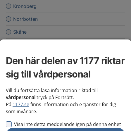
Kronoberg
Norrbotten
Skåne
Stockholms län
Sörmland
Den här delen av 1177 riktar
Uppsala län
sig till vårdpersonal
Värmland
Vill du fortsätta läsa information riktad till
Västerbotten
vårdpersonal
tryck på Fortsätt.
På
1177.se
finns information och e-tjänster för dig
Västernorrland
som invånare.
Västmanland
Visa inte detta meddelande igen på denna enhet