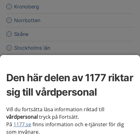
Kronoberg
Norrbotten
Skåne
Stockholms län
Sörmland
Den här delen av 1177 riktar
Uppsala län
sig till vårdpersonal
Värmland
Västerbotten
Vill du fortsätta läsa information riktad till
vårdpersonal
Västernorrland
tryck på Fortsätt.
På
1177.se
finns information och e-tjänster för dig
Västmanland
som invånare.