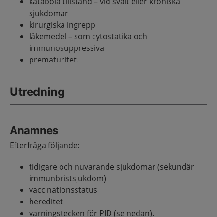
katabola tillstånd – vid svält eller kroniska
sjukdomar
kirurgiska ingrepp
läkemedel – som cytostatika och
immunosuppressiva
prematuritet.
Utredning
Anamnes
Efterfråga följande:
tidigare och nuvarande sjukdomar (sekundär
immunbristsjukdom)
vaccinationsstatus
hereditet
varningstecken för PID (se nedan).