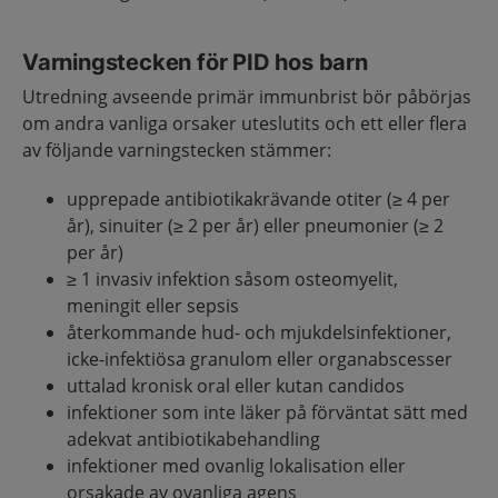
Varningstecken för PID hos barn
Utredning avseende primär immunbrist bör påbörjas
om andra vanliga orsaker uteslutits och ett eller flera
av följande varningstecken stämmer:
upprepade antibiotikakrävande otiter (≥ 4 per
år), sinuiter (≥ 2 per år) eller pneumonier (≥ 2
per år)
≥ 1 invasiv infektion såsom osteomyelit,
meningit eller sepsis
återkommande hud- och mjukdelsinfektioner,
icke-infektiösa granulom eller organabscesser
uttalad kronisk oral eller kutan candidos
infektioner som inte läker på förväntat sätt med
adekvat antibiotikabehandling
infektioner med ovanlig lokalisation eller
orsakade av ovanliga agens