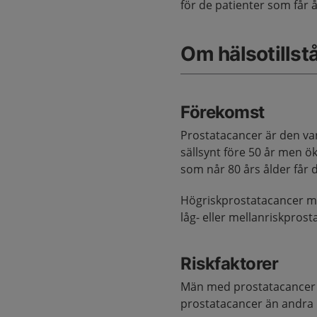
för de patienter som får å
Om hälsotillst
Förekomst
Prostatacancer är den va
sällsynt före 50 år men ö
som når 80 års ålder får 
Högriskprostatacancer m
låg- eller mellanriskpros
Riskfaktorer
Män med prostatacancer i 
prostatacancer än andr