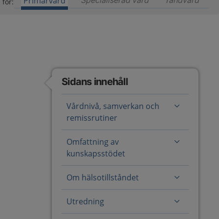
Primärvård
Specialiserad vård
Innehåll för special
Tandvård
Inneh
 för:
Sidans innehåll
Vårdnivå, samverkan och
remissrutiner
Omfattning av
kunskapsstödet
Om hälsotillståndet
Utredning