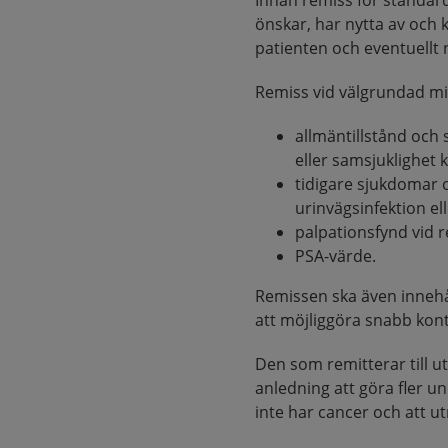
Innan remiss för standard
önskar, har nytta av och 
patienten och eventuellt
Remiss vid välgrundad mi
allmäntillstånd och 
eller samsjuklighet 
tidigare sjukdomar o
urinvägsinfektion el
palpationsfynd vid r
PSA-värde.
Remissen ska även innehå
att möjliggöra snabb kont
Den som remitterar till u
anledning att göra fler u
inte har cancer och att u