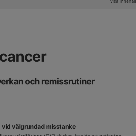
Visa innehåll
acancer
erkan och remissrutiner
g vid välgrundad misstanke