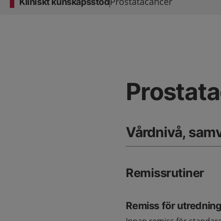
Prostatacancer
Kliniskt kunskapsstöd
Prostat
Vårdnivå, samv
Remissrutiner
Remiss för utrednin