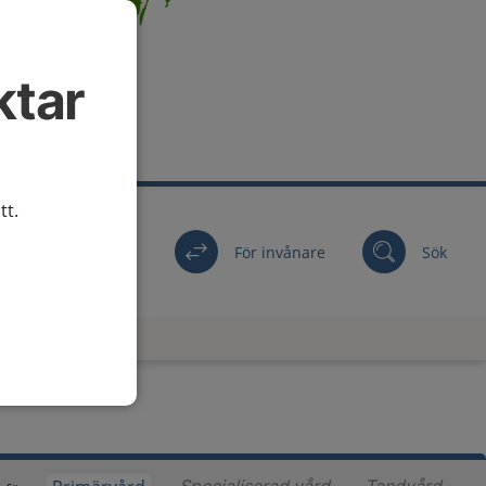
ktar
tt.
För invånare
Sök