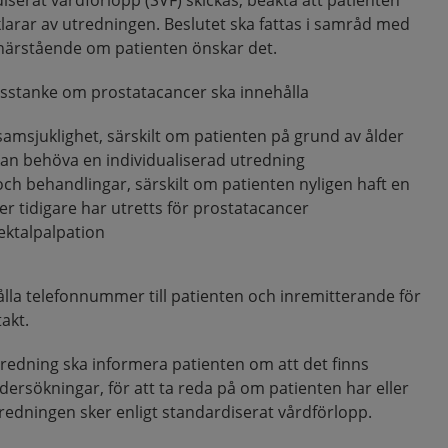
iserat vårdförlopp (SVF) skickas, beakta att patienten
klarar av utredningen. Beslutet ska fattas i samråd med
 närstående om patienten önskar det.
sstanke om prostatacancer ska innehålla
samsjuklighet, särskilt om patienten på grund av ålder
kan behöva en individualiserad utredning
ch behandlingar, särskilt om patienten nyligen haft en
ler tidigare har utretts för prostatacancer
ektalpalpation
lla telefonnummer till patienten och inremitterande för
akt.
tredning ska informera patienten om att det finns
ndersökningar, för att ta reda på om patienten har eller
tredningen sker enligt standardiserat vårdförlopp.