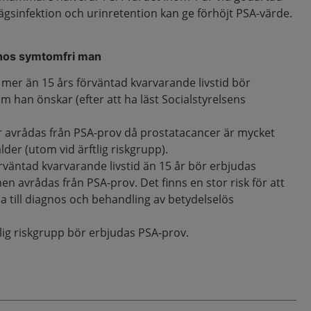
ägsinfektion och urinretention kan ge förhöjt PSA-värde.
 hos symtomfri man
mer än 15 års förväntad kvarvarande livstid bör
 han önskar (efter att ha läst Socialstyrelsens
 avrådas från PSA-prov då prostatacancer är mycket
ålder (utom vid ärftlig riskgrupp).
väntad kvarvarande livstid än 15 år bör erbjudas
n avrådas från PSA-prov. Det finns en stor risk för att
a till diagnos och behandling av betydelselös
tlig riskgrupp bör erbjudas PSA-prov.