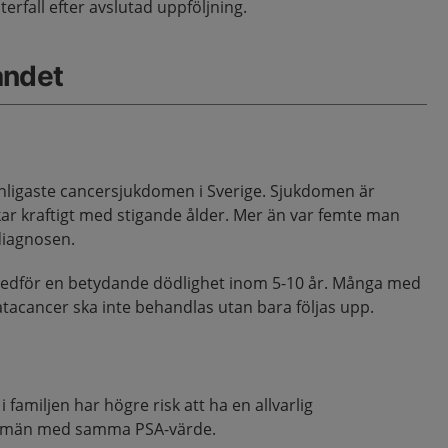
terfall efter avslutad uppföljning.
åndet
nligaste cancersjukdomen i Sverige. Sjukdomen är
kar kraftigt med stigande ålder. Mer än var femte man
diagnosen.
edför en betydande dödlighet inom 5-10 år. Många med
tatacancer ska inte behandlas utan bara följas upp.
familjen har högre risk att ha en allvarlig
a män med samma PSA-värde.