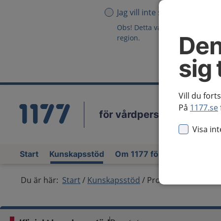
Jag vill inte se någon region
Obs! Detta val innebär att du in
Den
region.
sig 
Vill du fort
På
1177.se
för vårdpersonal
Vä
Visa in
Start
Kunskapsstöd
Om 1177 för vårdpersonal
Du är här:
Start
Kunskapsstöd
Prostatacancer