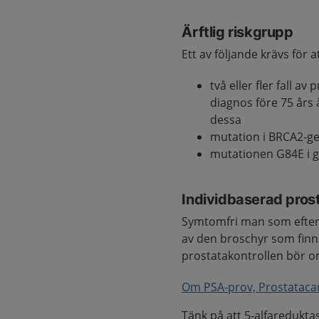
Ärftlig riskgrupp
Ett av följande krävs för a
två eller fler fall a
diagnos före 75 års 
dessa
mutation i BRCA2-g
mutationen G84E i 
Individbaserad pros
Symtomfri man som efterfr
av den broschyr som finns
prostatakontrollen bör o
Om PSA-prov, Prostataca
Tänk på att 5-alfaredukt