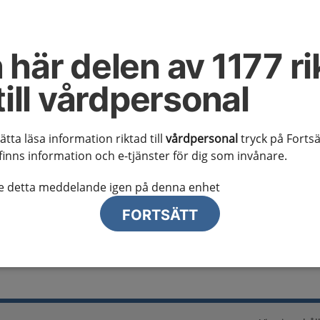
al information
te ser regionalt innehåll och viktig information som gäller just din
 här delen av 1177 ri
till vårdpersonal
sätta läsa information riktad till
vårdpersonal
tryck på Fortsä
finns information och e-tjänster för dig som invånare.
lj region
te detta meddelande igen på denna enhet
FORTSÄTT