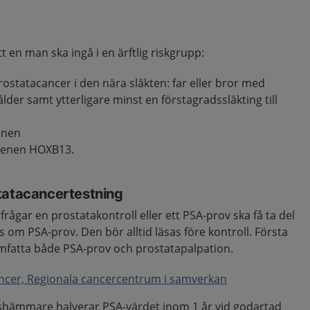
tt en man ska ingå i en ärftlig riskgrupp:
v prostatacancer i den nära släkten: far eller bror med
ålder samt ytterligare minst en förstagradssläkting till
enen
genen HOXB13.
tatacancertestning
ågar en prostatakontroll eller ett PSA-prov ska få ta del
 om PSA-prov. Den bör alltid läsas före kontroll. Första
mfatta både PSA-prov och prostatapalpation.
ncer, Regionala cancercentrum i samverkan
ashämmare halverar PSA-värdet inom 1 år vid godartad