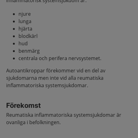
inflammatorisk systemsjukdom är:
njure
lunga
hjärta
blodkärl
hud
benmärg
centrala och perifera nervsystemet.
Autoantikroppar förekommer vid en del av
sjukdomarna men inte vid alla reumatiska
inflammatoriska systemsjukdomar.
Förekomst
Reumatiska inflammatoriska systemsjukdomar är
ovanliga i befolkningen.