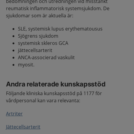
bedömningen och utredningen vid misstänkt
reumatisk inflammatorisk systemsjukdom. De
sjukdomar som är aktuella är:
SLE, systemisk lupus erythematousus
Sjögrens sjukdom
systemisk skleros GCA
jättecellsarterit
ANCA-associerad vaskulit
myosit.
Andra relaterade kunskapsstöd
Följande kliniska kunskapsstöd på 1177 för
vårdpersonal kan vara relevanta:
Artriter
Jättecellsarterit