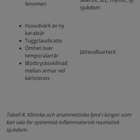
skleros, SLE, myosit, Sjög
fenomen
sjukdom
Huvudvärk av ny
karaktär
Tuggclaudicatio
Ömhet över
Jättecellsarterit
temporalartär
Blodtrycksskillnad
mellan armar vid
kärlstenos
Tabell 8. Kliniska och anamnestiska fynd i lungor som
kan tala för systemisk inflammatorisk reumatisk
sjukdom.