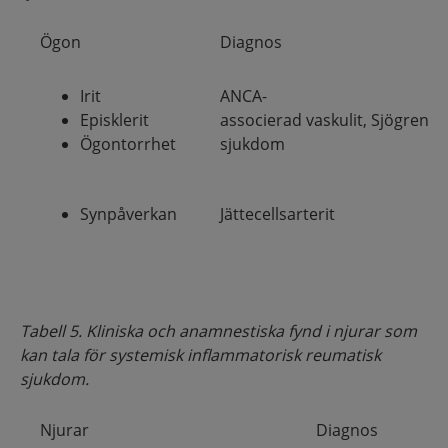
Ögon
Diagnos
Irit
ANCA-
Episklerit
associerad vaskulit, Sjögrens
Ögontorrhet
sjukdom
Synpåverkan
Jättecellsarterit
Tabell 5. Kliniska och anamnestiska fynd i njurar som
kan tala för systemisk inflammatorisk reumatisk
sjukdom.
Njurar
Diagnos