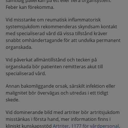
samtidig påverkan på ett eller flera organsystem.
Feber kan förekomma.
Vid misstanke om reumatisk inflammatorisk
systemsjukdom rekommenderas skyndsam kontakt
med specialiserad vård då vissa tillstånd kräver
snabbt omhändertagande för att undvika permanent
organskada.
Vid påverkat allmäntillstånd och tecken på
organskada bör patienten remitteras akut till
specialiserad vård.
Annan bakomliggande orsak, särskilt infektion eller
malignitet bör övervägas och utredas i ett tidigt
skede.
Vid dominerande bild med artriter bör artritsjukdom
misstänkas i första hand, mer information finns i
kliniskt kunskapsstöd
Artriter, 1177 för vårdpersonal
.