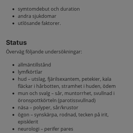
symtomdebut och duration
andra sjukdomar
utlösande faktorer.
Status
Överväg följande undersökningar:
allmäntillstånd
lymfkörtlar
hud – utslag, fjärilsexantem, petekier, kala
fläckar i hårbotten, stramhet i huden, ödem
mun och svalg – sår, muntorrhet, svullnad i
öronspottkörteln (parotissvullnad)
näsa – polyper, sår/krustor
ögon – synskärpa, rodnad, tecken på irit,
episklerit
neurologi – perifer pares