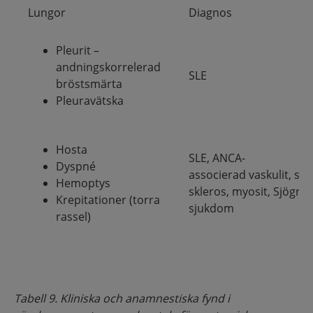
Lungor
Diagnos
Pleurit –
andningskorrelerad
SLE
bröstsmärta
Pleuravätska
Hosta
SLE, ANCA-
Dyspné
associerad vaskulit, sy
Hemoptys
skleros, myosit, Sjögre
Krepitationer (torra
sjukdom
rassel)
Tabell 9. Kliniska och anamnestiska fynd i