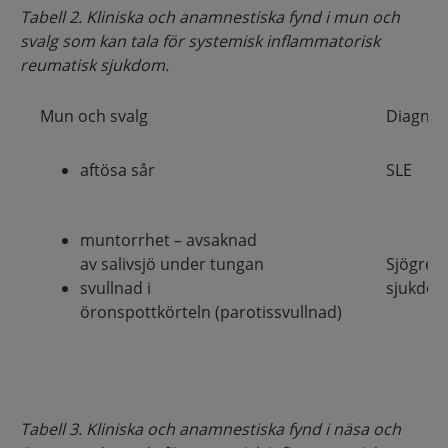
Tabell 2. Kliniska och anamnestiska fynd i mun och
svalg som kan tala för systemisk inflammatorisk
reumatisk sjukdom.
Mun och svalg
Diagnos
aftösa sår
SLE
muntorrhet – avsaknad
av salivsjö under tungan
Sjögren
svullnad i
sjukdo
öronspottkörteln (
p
arotissvullnad)
Tabell 3. Kliniska och anamnestiska fynd i näsa och