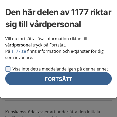
Reumatiska inflammatoriska systemsjukdomar, utredning
Primärvård
Sidans innehåll
Den här delen av 1177 riktar
sig till vårdpersonal
Vill du fortsätta läsa information riktad till
vårdpersonal
tryck på Fortsätt.
Reumatiska
På
1177.se
finns information och e-tjänster för dig
inflammatoriska
som invånare.
systemsjukdomar,
Visa inte detta meddelande igen på denna enhet
utredning
FORTSÄTT
Omfattning av kunskapsstödet
Kunskapsstödet avser att underlätta den initiala