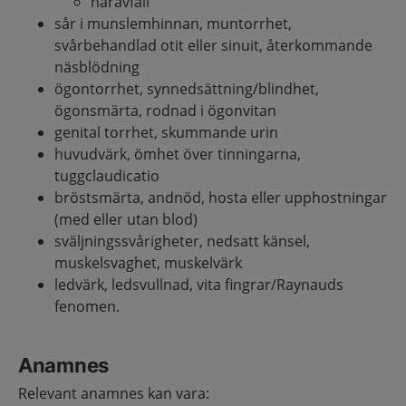
håravfall
sår i munslemhinnan, muntorrhet,
svårbehandlad otit eller sinuit, återkommande
näsblödning
ögontorrhet, synnedsättning/blindhet,
ögonsmärta, rodnad i ögonvitan
genital torrhet, skummande urin
huvudvärk, ömhet över tinningarna,
tuggclaudicatio
bröstsmärta, andnöd, hosta eller upphostningar
(med eller utan blod)
sväljningssvårigheter, nedsatt känsel,
muskelsvaghet, muskelvärk
ledvärk, ledsvullnad, vita fingrar/Raynauds
fenomen.
Anamnes
Relevant anamnes kan vara: