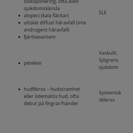
solexponering, ofta även
sjukdomskänsla
SLE
alopeci (kala fläckar)
uttalat diffust håravfall (inte
androgent håravfall)
fjärilsexantem
Vaskulit,
Sjögrens
petekier
sjukdom
hudfibros – hudstramhet
Systemisk
eller ödematös hud, ofta
skleros
debut på fingrar/händer