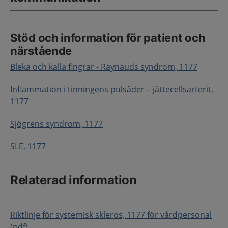
Stöd och information för patient och
närstående
Bleka och kalla fingrar - Raynauds syndrom, 1177
Inflammation i tinningens pulsåder – jättecellsarterit,
1177
Sjögrens syndrom, 1177
SLE, 1177
Relaterad information
Riktlinje för s
ystemisk sklero
s, 1177 för vårdpersona
l
(
pdf
)