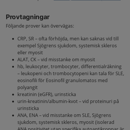
Provtagningar
Följande prover kan övervägas:
CRP, SR – ofta förhöjda, men kan saknas vid till
exempel Sjögrens sjukdom, systemisk skleros
eller myosit
ALAT, CK – vid misstanke om myosit
hb, leukocyter, trombocyter, differentialräkning
– leukopeni och trombocytopeni kan tala för SLE,
eosinofili för Eosinofil granulomatos med
polyangit
kreatinin (eGFR), urinsticka
urin-kreatinin/albumin-kvot – vid proteinuri på
urinsticka
ANA, ENA – vid misstanke om SLE, Sjögrens
sjukdom, systemisk skleros, myosit (isolerad
ANA positivitet utan specifika autoantikroppar är