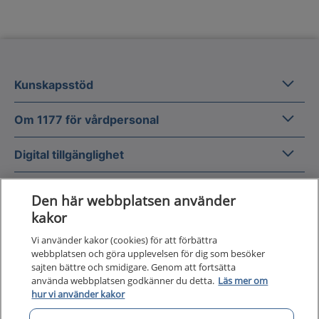
Kunska
Kunskapsstöd
Om 1177
Om 1177 för vårdpersonal
Digital 
Digital tillgänglighet
Den här webbplatsen använder
kakor
Vi använder kakor (cookies) för att förbättra
Till startsidan för 1177 för v
webbplatsen och göra upplevelsen för dig som besöker
för vårdpersonal
sajten bättre och smidigare. Genom att fortsätta
använda webbplatsen godkänner du detta.
Läs mer om
1177 för vårdpersonal samlar information
hur vi använder kakor
och nationella kunskapsstöd och är en del av