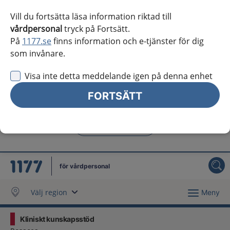
Västra Götaland
Vill du fortsätta läsa information riktad till
vårdpersonal
tryck på Fortsätt.
Örebro län
På
1177.se
finns information och e-tjänster för dig
Östergötland
som invånare.
Jag vill inte se någon regional information
Visa inte detta meddelande igen på denna enhet
Obs! Detta val innebär att du inte ser regionalt innehåll
FORTSÄTT
och viktig information som gäller just din region.
Stäng regionsväljaren
Stäng
för vårdpersonal
Välj region
Meny
Kliniskt kunskapsstöd