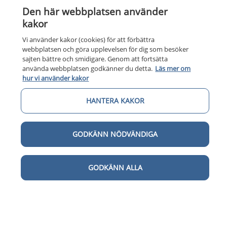
Den här webbplatsen använder
kakor
Vi använder kakor (cookies) för att förbättra
webbplatsen och göra upplevelsen för dig som besöker
sajten bättre och smidigare. Genom att fortsätta
använda webbplatsen godkänner du detta.
Läs mer om
hur vi använder kakor
HANTERA KAKOR
Kunska
Kunskapsstöd
Om 1177
GODKÄNN NÖDVÄNDIGA
Om 1177 för vårdpersonal
Digital 
Digital tillgänglighet
GODKÄNN ALLA