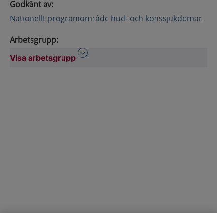
Godkänt av
:
Nationellt programområde hud- och könssjukdomar
Arbetsgrupp
:
Visa arbetsgrupp
Visa arbetsgrupp