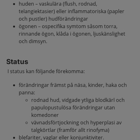
huden – vaskulära (flush, rodnad,
telangiektasier) eller inflammatoriska (papler
och pustler) hudförändringar
ögonen – ospecifika symtom såsom torra,
rinnande ögon, klåda i ögonen, ljuskänslighet
och dimsyn.
Status
I status kan följande förekomma:
förändringar främst på näsa, kinder, haka och
panna:
rodnad hud, vidgade ytliga blodkärl och
papulopustulösa förändringar utan
komedoner
vävnadsförtjockning och hyperplasi av
talgkörtlar (framför allt rinofyma)
blefariter, vaglar eller konjunktiviter.