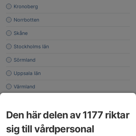
Kronoberg
Norrbotten
Skåne
Stockholms län
Sörmland
Uppsala län
Värmland
Västerbotten
Den här delen av 1177 riktar
Västernorrland
sig till vårdpersonal
Västmanland