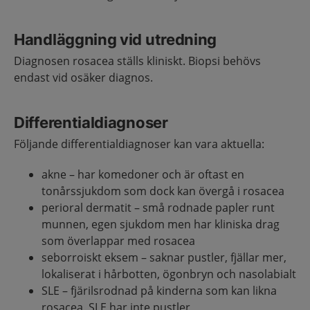
Handläggning vid utredning
Diagnosen rosacea ställs kliniskt. Biopsi behövs
endast vid osäker diagnos.
Differentialdiagnoser
Följande differentialdiagnoser kan vara aktuella:
akne – har komedoner och är oftast en
tonårssjukdom som dock kan övergå i rosacea
perioral dermatit – små rodnade papler runt
munnen, egen sjukdom men har kliniska drag
som överlappar med rosacea
seborroiskt eksem – saknar pustler, fjällar mer,
lokaliserat i hårbotten, ögonbryn och nasolabialt
SLE – fjärilsrodnad på kinderna som kan likna
rosacea, SLE har inte pustler