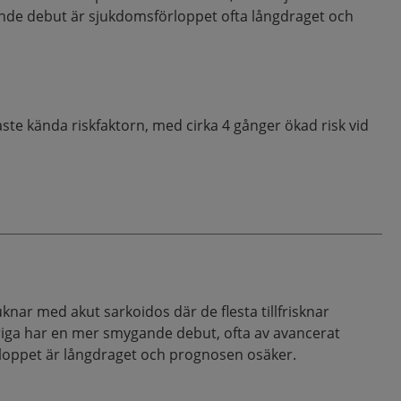
gande debut är sjukdomsförloppet ofta långdraget och
aste kända riskfaktorn, med cirka 4 gånger ökad risk vid
knar med akut sarkoidos där de flesta tillfrisknar
riga har en mer smygande debut, ofta av avancerat
loppet är långdraget och prognosen osäker.