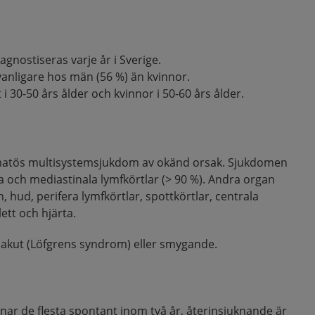
iagnostiseras varje år i Sverige.
vanligare hos män (56 %) än kvinnor.
i 30-50 års ålder och kvinnor i 50-60 års ålder.
matös multisystemsjukdom av okänd orsak. Sjukdomen
 och mediastinala lymfkörtlar (> 90 %). Andra organ
 hud, perifera lymfkörtlar, spottkörtlar, centrala
ett och hjärta.
akut (Löfgrens syndrom) eller smygande.
sknar de flesta spontant inom två år, återinsjuknande är