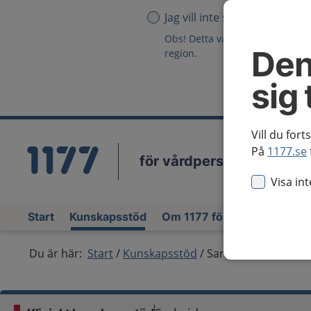
Jag vill inte se någon region
Obs! Detta val innebär att du in
Den
region.
sig 
Vill du fort
På
1177.se
för vårdpersonal
Vä
Visa in
Start
Kunskapsstöd
Om 1177 för vårdpersonal
Du är här:
Start
Kunskapsstöd
Sarkoidos