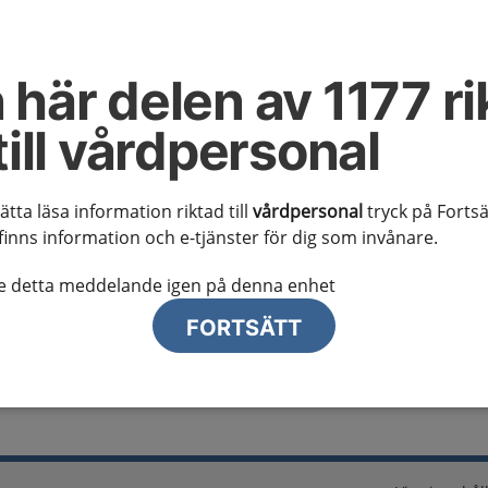
al information
te ser regionalt innehåll och viktig information som gäller just din
 här delen av 1177 ri
till vårdpersonal
sätta läsa information riktad till
vårdpersonal
tryck på Fortsä
finns information och e-tjänster för dig som invånare.
lj region
te detta meddelande igen på denna enhet
FORTSÄTT