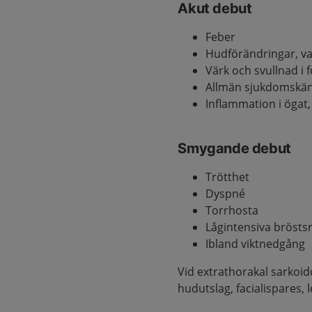
Akut debut
Feber
Hudförändringar, va
Värk och svullnad i f
Allmän sjukdomskän
Inflammation i ögat, 
Smygande debut
Trötthet
Dyspné
Torrhosta
Lågintensiva bröst
Ibland viktnedgång
Vid extrathorakal sarko
hudutslag, facialispares,