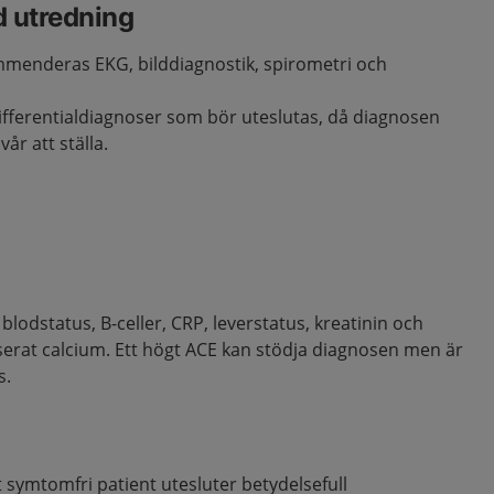
d utredning
menderas EKG, bilddiagnostik, spirometri och
ifferentialdiagnoser som bör uteslutas, då diagnosen
år att ställa.
lodstatus, B-celler, CRP, leverstatus, kreatinin och
niserat calcium. Ett högt ACE kan stödja diagnosen men är
s.
 symtomfri patient utesluter betydelsefull