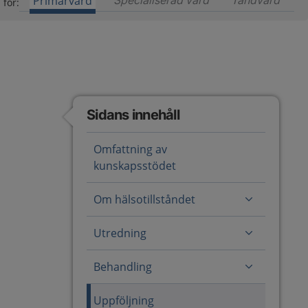
Primärvård
Specialiserad vård
Innehåll för special
Tandvård
Inneh
 för:
Sidans innehåll
Omfattning av
kunskapsstödet
Om hälsotillståndet
Utredning
Behandling
Uppföljning