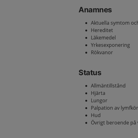
Anamnes
Aktuella symtom oc
Hereditet
Läkemedel
Yrkesexponering
Rökvanor
Status
Allmäntillstånd
Hjärta
Lungor
Palpation av lymfkör
Hud
Övrigt beroende p