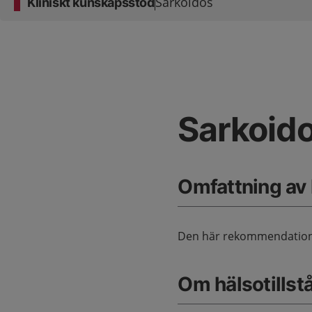
Sarkoidos
Kliniskt kunskapsstöd
Sarkoid
Omfattning av
Den här rekommendation
Om hälsotillst