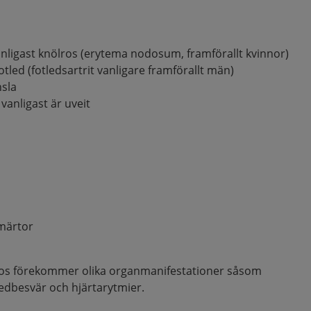
nligast knölros (erytema nodosum, framförallt kvinnor)
otled (fotledsartrit vanligare framförallt män)
sla
vanligast är uveit
smärtor
idos förekommer olika organmanifestationer såsom
 ledbesvär och hjärtarytmier.