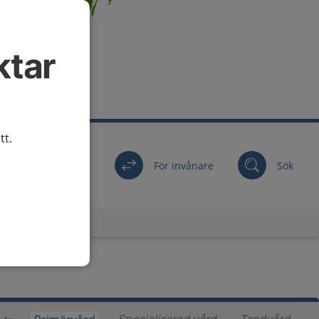
ktar
tt.
För invånare
Sök