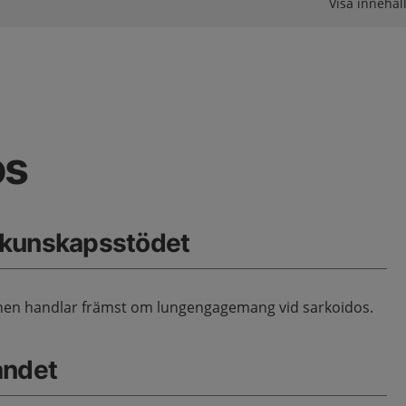
Visa innehåll
os
 kunskapsstödet
en handlar främst om lungengagemang vid sarkoidos.
åndet