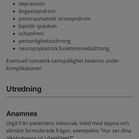
depression
ångestsyndrom
posttraumatiskt stressyndrom
bipolär sjukdom
schizofreni
personlighetsstörning
neuropsykiatrisk funktionsnedsättning.
Eventuell somatisk samsjuklighet beskrivs under
komplikationer.
Utredning
Anamnes
Utgå från patientens sökorsak. Inled med öppna och
allmänt formulerade frågor, exempelvis ”Hur ser dina
alkoholvanor ut i dagsläget?”