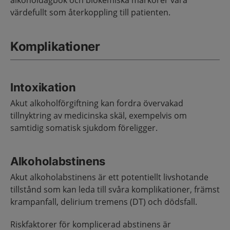
alkoholdagbok och biokemiska markörer vara
värdefullt som återkoppling till patienten.
Komplikationer
Intoxikation
Akut alkoholförgiftning kan fordra övervakad
tillnyktring av medicinska skäl, exempelvis om
samtidig somatisk sjukdom föreligger.
Alkoholabstinens
Akut alkoholabstinens är ett potentiellt livshotande
tillstånd som kan leda till svåra komplikationer, främst
krampanfall, delirium tremens (DT) och dödsfall.
Riskfaktorer för komplicerad abstinens är