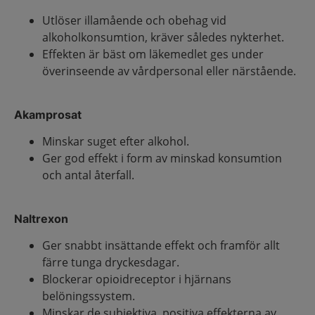
Utlöser illamående och obehag vid
alkoholkonsumtion, kräver således nykterhet.
Effekten är bäst om läkemedlet ges under
överinseende av vårdpersonal eller närstående.
Akamprosat
Minskar suget efter alkohol.
Ger god effekt i form av minskad konsumtion
och antal återfall.
Naltrexon
Ger snabbt insättande effekt och framför allt
färre tunga dryckesdagar.
Blockerar opioidreceptor i hjärnans
belöningssystem.
Minskar de subjektiva, positiva effekterna av