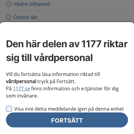
Västra Götaland
Örebro län
Östergötland
Den här delen av 1177 riktar
Jag vill inte se någon regional information
Obs! Detta val innebär att du inte ser regionalt innehåll
sig till vårdpersonal
och viktig information som gäller just din region.
Vill du fortsätta läsa information riktad till
Stäng regionsväljaren
Stäng
vårdpersonal
tryck på Fortsätt.
På
1177.se
finns information och e-tjänster för dig
som invånare.
för vårdpersonal
Visa inte detta meddelande igen på denna enhet
Välj region
Meny
FORTSÄTT
Kliniskt kunskapsstöd