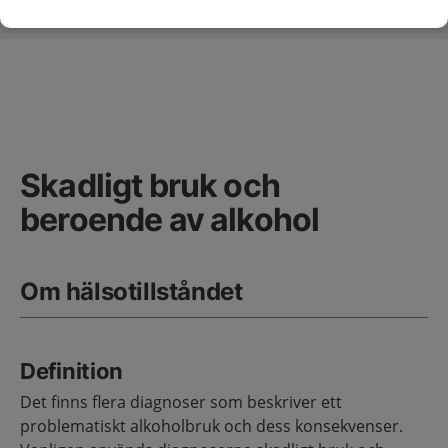
Skadligt bruk och beroende av alkohol
Primärvård
Sidans innehåll
Skadligt bruk och
beroende av alkohol
Om hälsotillståndet
Definition
Det finns flera diagnoser som beskriver ett
problematiskt alkoholbruk och dess konsekvenser.