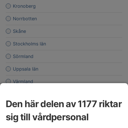
Kronoberg
Norrbotten
Skåne
Stockholms län
Sörmland
Uppsala län
Värmland
Västerbotten
Den här delen av 1177 riktar
Västernorrland
sig till vårdpersonal
Västmanland