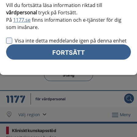
Västra Götaland
Vill du fortsätta läsa information riktad till
vårdpersonal
tryck på Fortsätt.
Örebro län
På
1177.se
finns information och e-tjänster för dig
som invånare.
Östergötland
Visa inte detta meddelande igen på denna enhet
Jag vill inte se någon regional information
FORTSÄTT
Obs! Detta val innebär att du inte ser regionalt innehåll
och viktig information som gäller just din region.
Stäng regionsväljaren
Stäng
för vårdpersonal
Välj region
Meny
Kliniskt kunskapsstöd