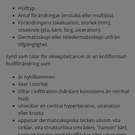
Hudtyp.
Antal förändringar (enstaka eller multipla).
Förändringens lokalisation, storlek (mm),
utseende (yta, kant, färg, ulceration).
Dermatoskopi eller teledermatoskopi utifrån
tillgänglighet.
Fynd som talar för skivepitelcancer är en knölformad
hudförändring som
är nytillkommen
ökar i storlek
tilltar i infiltration (hårdare konsistens än normal
hud)
utvecklar en central hyperkeratos, ulceration
eller krusta
uppvisar dermatoskopiska tecken såsom vita
cirklar, vita strukturlösa områden, "hairpin" kärl,
centralt keratin med blodfläckar eller ulceration.