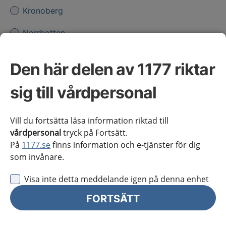
Kronoberg
Norrbotten
Skåne
Den här delen av 1177 riktar
Stockholms län
sig till vårdpersonal
Sörmland
Vill du fortsätta läsa information riktad till
Uppsala län
vårdpersonal
tryck på Fortsätt.
Värmland
På
1177.se
finns information och e-tjänster för dig
som invånare.
Västerbotten
Visa inte detta meddelande igen på denna enhet
Västernorrland
FORTSÄTT
Västmanland