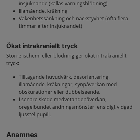
insjuknande (kallas varningsblödning)
Illamående, kräkning
Vakenhetssänkning och nackstyvhet (ofta flera
timmar efter insjuknandet)
Ökat intrakraniellt tryck
Större ischemi eller blödning ger ökat intrakraniellt
tryck:
Tilltagande huvudvärk, desorientering,
illamående, kräkningar, synpåverkan med
obskurationer eller dubbelseende.
I senare skede medvetandepåverkan,
oregelbundet andningsmönster, ensidigt vidgad
ljusstel pupill.
Anamnes