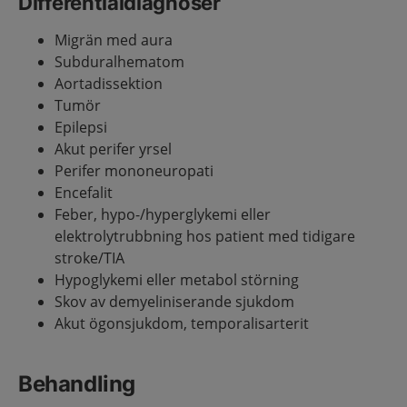
Differentialdiagnoser
Migrän med aura
Subduralhematom
Aortadissektion
Tumör
Epilepsi
Akut perifer yrsel
Perifer mononeuropati
Encefalit
Feber, hypo-/hyperglykemi eller
elektrolytrubbning hos patient med tidigare
stroke/TIA
Hypoglykemi eller metabol störning
Skov av demyeliniserande sjukdom
Akut ögonsjukdom, temporalisarterit
Behandling