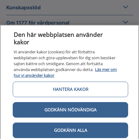
Kunska
Kunskapsstöd
Om 1177
Om 1177 för vårdpersonal
Den här webbplatsen använder
Digital 
Digital tillgänglighet
kakor
Vi använder kakor (cookies) för att förbättra
webbplatsen och göra upplevelsen för dig som besöker
sajten bättre och smidigare. Genom att fortsätta
använda webbplatsen godkänner du detta.
Läs mer om
hur vi använder kakor
Till startsidan för 1177 för v
för vårdpersonal
HANTERA KAKOR
1177 för vårdpersonal samlar information
och nationella kunskapsstöd och är en del av
GODKÄNN NÖDVÄNDIGA
Nationellt system för kunskapsstyrning
hälso- och sjukvård.
GODKÄNN ALLA
1177 för vårdpersonal drivs av Inera AB på