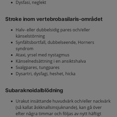
Dysfasi, neglekt
Stroke inom vertebrobasilaris-området
Halv- eller dubbelsidig pares och/eller
känselstörning
Synfältsbortfall, dubbelseende, Horners
syndrom
Ataxi, yrsel med nystagmus
Känselnedsättning i en ansiktshalva
Svalgpares, tungpares
Dysartri, dysfagi, heshet, hicka
Subaraknoidalblödning
Urakut insättande huvudvärk och/eller nackvärk
(så kallat åskknallsinsjuknande), kan gå över
efter några timmar och följas av nytt häftigt