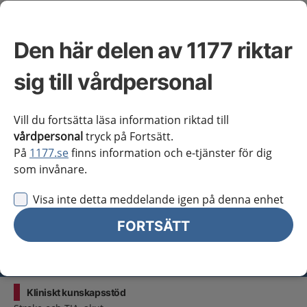
Västra Götaland
Örebro län
Den här delen av 1177 riktar
Östergötland
sig till vårdpersonal
Jag vill inte se någon regional information
Obs! Detta val innebär att du inte ser regionalt innehåll
Vill du fortsätta läsa information riktad till
och viktig information som gäller just din region.
vårdpersonal
tryck på Fortsätt.
På
1177.se
finns information och e-tjänster för dig
som invånare.
Stäng regionsväljaren
Stäng
Visa inte detta meddelande igen på denna enhet
för vårdpersonal
FORTSÄTT
Välj region
Meny
Kliniskt kunskapsstöd