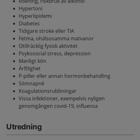
Rökning, riskbruk av alkohol
Hypertoni
Hyperlipidemi
Diabetes
Tidigare stroke eller TIA
Fetma, ohälsosamma matvanor
Otillräcklig fysisk aktivitet
Psykosocial stress, depression
Manligt kön
Ärftlighet
P-piller eller annan hormonbehandling
Sömnapné
Koagulationsrubbningar
Vissa infektioner, exempelvis nyligen
genomgången covid-19, influensa
Utredning