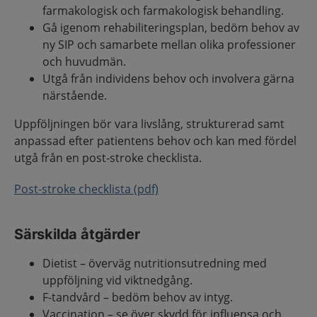
farmakologisk och farmakologisk behandling
.
Gå igenom rehabiliteringsplan, bedöm behov av
ny SIP och samarbete mellan olika professioner
och huvudmän.
Utgå från individens behov och involvera gärna
närstående.
Uppföljningen bör vara livslång, strukturerad samt
anpassad efter patientens behov och kan med fördel
utgå från en post-stroke checklista.
Post-stroke checklista (pdf)
Särskilda åtgärder
Dietist – överväg nutritionsutredning med
uppföljning vid viktnedgång.
F-tandvård – bedöm behov av intyg.
Vaccination – se över skydd för influensa och