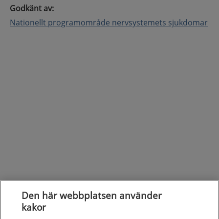
Godkänt av
:
Nationellt programområde nervsystemets sjukdomar
Den här webbplatsen använder
kakor