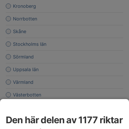
Kronoberg
Norrbotten
Skåne
Stockholms län
Sörmland
Uppsala län
Värmland
Västerbotten
Västernorrland
Den här delen av 1177 riktar
Västmanland