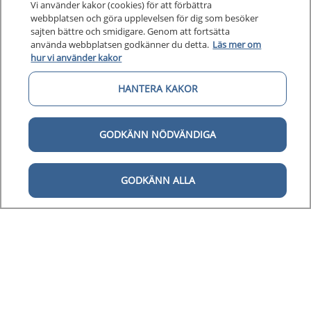
Vi använder kakor (cookies) för att förbättra
webbplatsen och göra upplevelsen för dig som besöker
sajten bättre och smidigare. Genom att fortsätta
använda webbplatsen godkänner du detta.
Läs mer om
Kunska
Kunskapsstöd
hur vi använder kakor
Om 1177
Om 1177 för vårdpersonal
HANTERA KAKOR
Digital 
Digital tillgänglighet
GODKÄNN NÖDVÄNDIGA
GODKÄNN ALLA
Till startsidan för 1177 för v
för vårdpersonal
1177 för vårdpersonal samlar information
och nationella kunskapsstöd och är en del av
Nationellt system för kunskapsstyrning
hälso- och sjukvård.