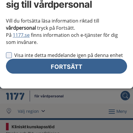
sig till vårdpersonal
Västra Götaland
Örebro län
Vill du fortsätta läsa information riktad till
vårdpersonal
tryck på Fortsätt.
Östergötland
På
1177.se
finns information och e-tjänster för dig
som invånare.
Jag vill inte se någon regional information
Obs! Detta val innebär att du inte ser regionalt innehåll
Visa inte detta meddelande igen på denna enhet
och viktig information som gäller just din region.
FORTSÄTT
Stäng regionsväljaren
Stäng
för vårdpersonal
Välj region
Meny
Kliniskt kunskapsstöd