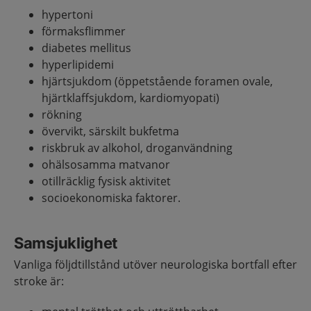
hypertoni
förmaksflimmer
diabetes
mellitus
hyperlipidemi
hjärtsjukdom (öppetstående foramen ovale,
hjärtklaffsjukdom, kardiomyopati)
rökning
övervikt, särskilt bukfetma
riskbruk av alkohol
, droganvändning
ohälsosamma matvanor
otillräcklig fysisk aktivitet
socioekonomiska faktorer.
Samsjuklighet
Vanliga följdtillstånd utöver neurologiska bortfall efter
stroke är: