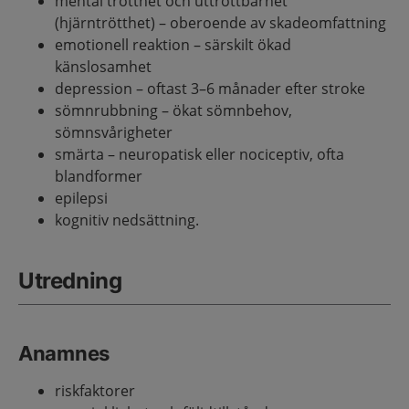
mental trötthet och uttröttbarhet
(hjärntrötthet)
– oberoende av skadeomfattning
emotionell reaktion – särskilt ökad
känslosamhet
depression – oftast 3–6 månader efter stroke
sömnrubbning – ökat sömnbehov,
sömnsvårigheter
smärta – neuropatisk eller nociceptiv, ofta
blandformer
epilepsi
kognitiv nedsättning.
Utredning
Anamnes
riskfaktorer