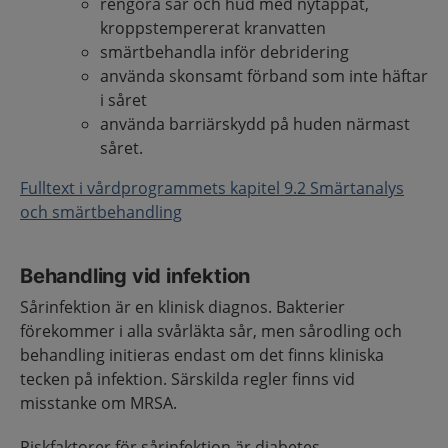
rengöra sår och hud med nytappat,
kroppstempererat kranvatten
smärtbehandla inför debridering
använda skonsamt förband som inte häftar
i såret
använda barriärskydd på huden närmast
såret.
Fulltext i vårdprogrammets kapitel 9.2 Smärtanalys
och smärtbehandling
Behandling vid infektion
Sårinfektion är en klinisk diagnos. Bakterier
förekommer i alla svårläkta sår, men sårodling och
behandling initieras endast om det finns kliniska
tecken på infektion. Särskilda regler finns vid
misstanke om MRSA.
Riskfaktorer för sårinfektion är diabetes,