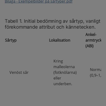
Bilaga - Exempelbilder på sårtyper.pdf
Tabell 1. Initial bedömning av sårtyp, vanligt
förekommande attribut och kännetecken.
Ankel-
Sårtyp
Lokalisation
armtrycksi
(ABI)
Kring
malleolerna
Normalt
Venöst sår
(fotknölarna)
(0,9–1,4).
eller
underben.