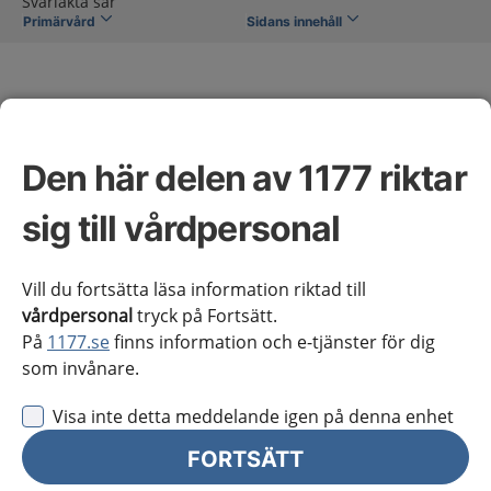
Svårläkta sår
Primärvård
Sidans innehåll
Den här delen av 1177 riktar
Svårläkta sår
sig till vårdpersonal
Omfattning av kunskapsstödet
Vill du fortsätta läsa information riktad till
vårdpersonal
tryck på Fortsätt.
På
1177.se
finns information och e-tjänster för dig
Den här rekommendationen avser att ge stöd i
som invånare.
basbedömning, basbehandling och uppföljning av
svårläkta sår. Nationella kliniska kunskapsstöd finns
Visa inte detta meddelande igen på denna enhet
även för benartärsjukdom, venös insufficiens och
FORTSÄTT
varicer samt diabetes med fotkomplikationer.