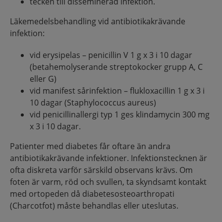
tecken till disseminerad infektion.
Läkemedelsbehandling vid antibiotikakrävande
infektion:
vid erysipelas – penicillin V 1 g x 3 i 10 dagar
(betahemolyserande streptokocker grupp A, C
eller G)
vid manifest sårinfektion – flukloxacillin 1 g x 3 i
10 dagar (Staphylococcus aureus)
vid penicillinallergi typ 1 ges klindamycin 300 mg
x 3 i 10 dagar.
Patienter med diabetes får oftare än andra
antibiotikakrävande infektioner. Infektionstecknen är
ofta diskreta varför särskild observans krävs. Om
foten är varm, röd och svullen, ta skyndsamt kontakt
med ortopeden då diabetesosteoarthropati
(Charcotfot) måste behandlas eller uteslutas.