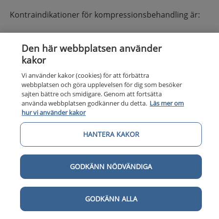
Kontraindikationer för kompressionsbehandling är:
obehandlad grav hjärtsvikt
Den här webbplatsen använder
kritisk benischemi
kakor
om patienten genomgått kärlkirurgi där man
använt en ytlig ven för by-pass nedanför knät,
Vi använder kakor (cookies) för att förbättra
bör kärlkirurg rådfrågas innan
webbplatsen och göra upplevelsen för dig som besöker
sajten bättre och smidigare. Genom att fortsätta
kompressionsbehandlingen inleds.
använda webbplatsen godkänner du detta.
Läs mer om
hur vi använder kakor
Kompressionstryck:
HANTERA KAKOR
Kärlutredning med doppler och beräkning av ABI
ska göras för att bedöma den arteriella
cirkulationen, som är avgörande för val av
GODKÄNN NÖDVÄNDIGA
kompressionstryck.
Patienter med venösa sår bör behandlas med
kompressiontryck på minst 40 mmHg och
GODKÄNN ALLA
parallellt remitteras för undersökning med
venös duplex och kärlkirurgisk bedömning.