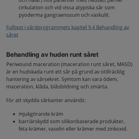
och hälar) hos patienter med nedsatt perifer
cirkulation och vid vissa atypiska sår som
pyoderma gangraenosum och vaskulit.
Fulltext i vårdprogrammets kapitel 9.4 Behandling av
såret
Behandling av huden runt såret
Periwound maceration (maceration runt såret, MASD)
är en hudskada runt ett sår på grund av otillräcklig
hantering av sårsekret. Symtom kan vara ödem,
maceration, klåda, blåsbildning och smärta.
För att skydda sårkanter används:
mjukgörande kräm
barriärskydd som silikonbaserade produkter,
feta krämer, vaselin eller krämer med zinkoxid.