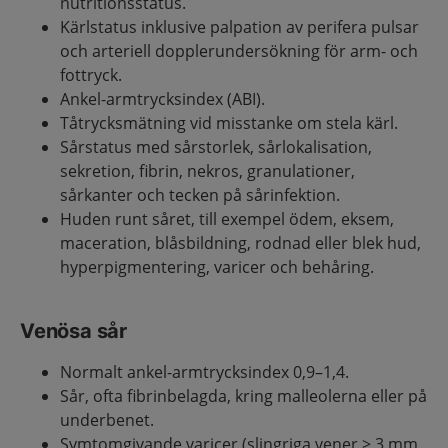
nutritionsstatus.
Kärlstatus inklusive palpation av perifera pulsar
och arteriell dopplerundersökning för arm- och
fottryck.
Ankel-armtrycksindex (ABI).
Tåtrycksmätning vid misstanke om stela kärl.
Sårstatus med sårstorlek, sårlokalisation,
sekretion, fibrin, nekros, granulationer,
sårkanter och tecken på sårinfektion.
Huden runt såret, till exempel ödem, eksem,
maceration, blåsbildning, rodnad eller blek hud,
hyperpigmentering, varicer och behåring.
Venösa sår
Normalt ankel-armtrycksindex 0,9–1,4.
Sår, ofta fibrinbelagda, kring malleolerna eller på
underbenet.
Symtomgivande varicer (slingriga vener > 3 mm