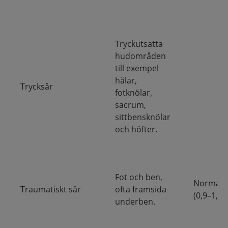
Tryckutsatta
hudområden
till exempel
hälar,
Trycksår
fotknölar,
sacrum,
sittbensknölar
och höfter.
Fot och ben,
Normalt
Traumatiskt sår
ofta framsida
(0,9–1,4).
underben.