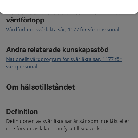
Personcentrerat och sammanhållet
vårdförlopp
Vårdförlopp svårläkta sår, 1177 för vårdpersonal
Andra relaterade kunskapsstöd
Nationellt vårdprogram för svårläkta sår, 1177 för
vårdpersonal
Om hälsotillståndet
Definition
Definitionen av svårläkta sår är sår som inte läkt eller
inte förväntas läka inom fyra till sex veckor.