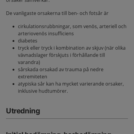
orsaker samverkar.
De vanligaste orsakerna till ben- och fotsår är
cirkulationsrubbningar, som venös, arteriell och
arteriovenös insufficiens
diabetes
tryck eller tryck i kombination av skjuv (när olika
vävnadslager förskjuts i förhållande till
varandra)
sårskada orsakad av trauma på nedre
extremiteten
atypiska sår kan ha mycket varierande orsaker,
inklusive hudtumörer.
Utredning