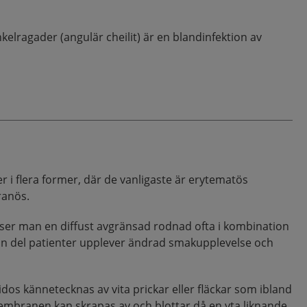
nkelragader (angulär cheilit) är en blandinfektion av
 i flera former, där de vanligaste är erytematös
anös.
ser man en diffust avgränsad rodnad ofta i kombination
En del patienter upplever ändrad smakupplevelse och
 kännetecknas av vita prickar eller fläckar som ibland
mbranen kan skrapas av och blottar då en yta liknande