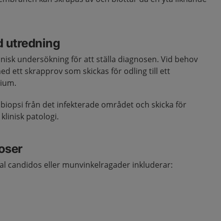
d utredning
inisk undersökning för att ställa diagnosen. Vid behov
d ett skrapprov som skickas för odling till ett
rium.
 biopsi från det infekterade området och skicka för
 klinisk patologi.
noser
ral candidos eller munvinkelragader inkluderar: