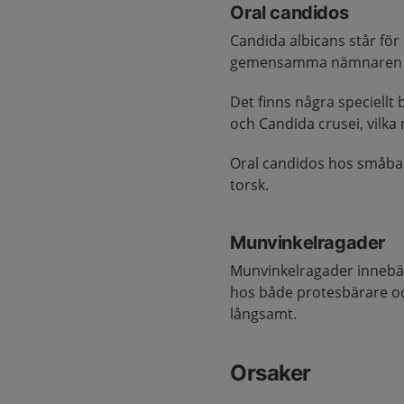
Oral candidos
Candida albicans står för
gemensamma nämnaren är 
Det finns några speciellt 
och Candida crusei, vilk
Oral candidos hos småbarn 
torsk.
Munvinkelragader
Munvinkelragader innebär
hos både protesbärare och
långsamt.
Orsaker