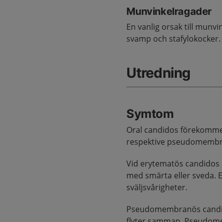
Munvinkelragader
En vanlig orsak till munvi
svamp och stafylokocker.
Utredning
Symtom
Oral candidos förekommer
respektive pseudomembr
Vid erytematös candidos 
med smärta eller sveda. 
sväljsvårigheter.
Pseudomembranös candidos
flyter samman. Pseudome