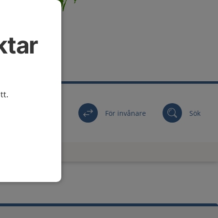
ktar
tt.
För invånare
Sök