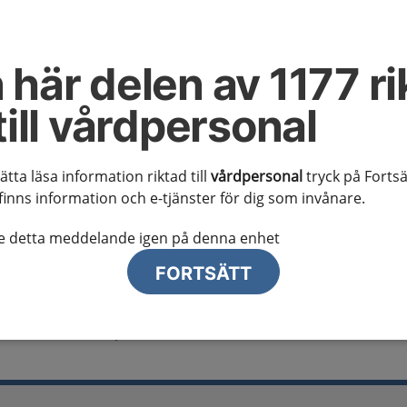
al information
te ser regionalt innehåll och viktig information som gäller just din
 här delen av 1177 ri
till vårdpersonal
sätta läsa information riktad till
vårdpersonal
tryck på Fortsä
finns information och e-tjänster för dig som invånare.
lj region
te detta meddelande igen på denna enhet
FORTSÄTT
del - orala svampinfektioner