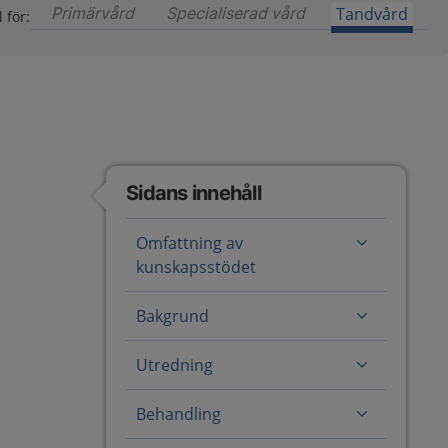
Primärvård
Innehåll för primärvård är ännu ej tillgängl
Specialiserad vård
Innehåll för special
Tandvård
 för:
Sidans innehåll
Omfattning av
kunskapsstödet
Bakgrund
Utredning
Behandling