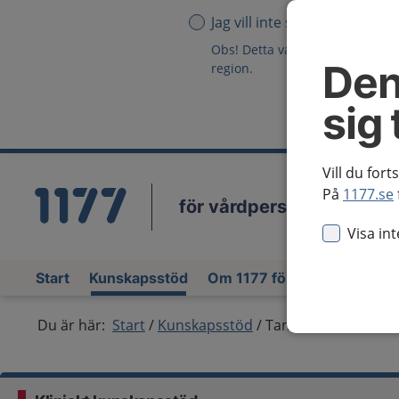
Jag vill inte se någon region
Obs! Detta val innebär att du in
Den
region.
sig 
Vill du fort
På
1177.se
för vårdpersonal
Vä
Visa in
Start
Kunskapsstöd
Om 1177 för vårdpersonal
Du är här:
Start
Kunskapsstöd
Tandvårdens läkeme