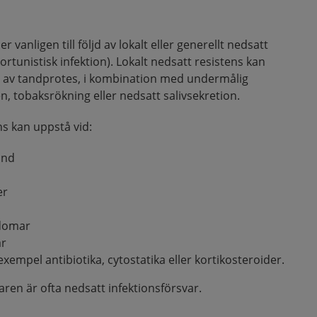
 vanligen till följd av lokalt eller generellt nedsatt
rtunistisk infektion). Lokalt nedsatt resistens kan
 av tandprotes, i kombination med undermålig
en, tobaksrökning eller nedsatt salivsekretion.
ns kan uppstå vid:
ånd
er
kdomar
ar
exempel antibiotika, cytostatika eller kortikosteroider.
 är ofta nedsatt infektionsförsvar.