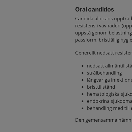
Oral candidos
Candida albicans uppträder
resistens i vävnaden (oppo
uppstå genom belastning
passform, bristfällig hygi
Generellt nedsatt resiste
nedsatt allmäntillst
strålbehandling
långvariga infektion
bristtillstånd
hematologiska sju
endokrina sjukdom
behandling med till 
Den gemensamma nämnaren