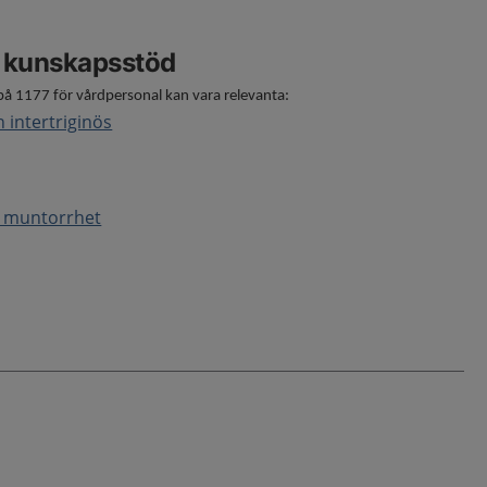
e kunskapsstöd
på 1177 för vårdpersonal kan vara relevanta:
 intertriginös
– muntorrhet