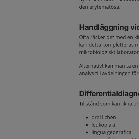
den erytematösa.
Handläggning vi
Ofta räcker det med en kl
kan detta kompletteras me
mikrobiologiskt laborato
Alternativt kan man ta en
analys till avdelningen för
Differentialdiag
Tillstånd som kan likna o
oral lichen
leukoplaki
lingua geografica