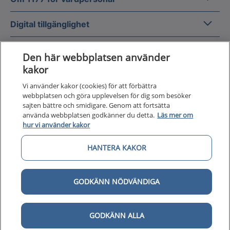
Digital 
Digital tillgänglighet
Den här webbplatsen använder
kakor
Vi använder kakor (cookies) för att förbättra
Till startsidan för 1177 för v
webbplatsen och göra upplevelsen för dig som besöker
för vårdpersonal
sajten bättre och smidigare. Genom att fortsätta
använda webbplatsen godkänner du detta.
Läs mer om
1177 för vårdpersonal samlar information
hur vi använder kakor
och nationella kunskapsstöd och är en del av
Nationellt system för kunskapsstyrning
HANTERA KAKOR
hälso- och sjukvård.
GODKÄNN NÖDVÄNDIGA
1177 för vårdpersonal drivs av Inera AB på
uppdrag av Sveriges regioner.
GODKÄNN ALLA