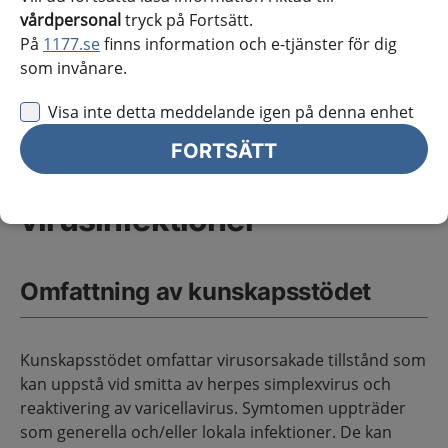
Tandvårdens läkemedel – virusinfektioner
vårdpersonal
tryck på Fortsätt.
Tandvård
Sidans innehåll
På
1177.se
finns information och e-tjänster för dig
som invånare.
Visa inte detta meddelande igen på denna enhet
FORTSÄTT
Tandvårdens läkemedel –
virusinfektioner
Omfattning av kunskapsstödet
Kunskapsstödet omfattar virusorsakade tillstånd som
kan uppstå vid smitta av herpes simplexvirus och
reaktivering av varicellavirus. Symtomen uppträder
som generella och/eller lokala infektioner. De kan