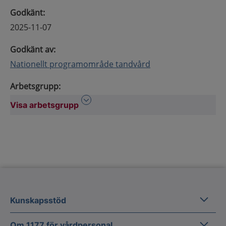
Godkänt
:
2025-11-07
Godkänt av
:
Nationellt programområde tandvård
Arbetsgrupp
:
Visa arbetsgrupp
Visa arbetsgrupp
Kunska
Kunskapsstöd
Om 1177
Om 1177 för vårdpersonal