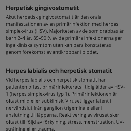
Herpetisk gingivostomatit
Akut herpetisk gingivostomatit är den orala
manifestationen av en primärinfektion med herpes
simplexvirus (HSV). Majoriteten av de som drabbas är
barn 2–4 år. 85–90 % av de primära infektionerna ger
inga kliniska symtom utan kan bara konstateras
genom förekomst av antikroppar i blodet.
Herpes labialis och herpetisk stomatit
Vid herpes labialis och herpetisk stomatit har
patienten oftast primärinfekterats i tidig ålder av HSV-
1 (herpes simplexvirus typ 1). Primärinfektionen är
oftast mild eller subklinisk. Viruset ligger latent i
nervändslut från ganglion trigeminale eller i
anslutning till läpparna. Reaktivering av viruset sker
oftast till följd av förkylning, stress, menstruation, UV-
strålning eller trauma.