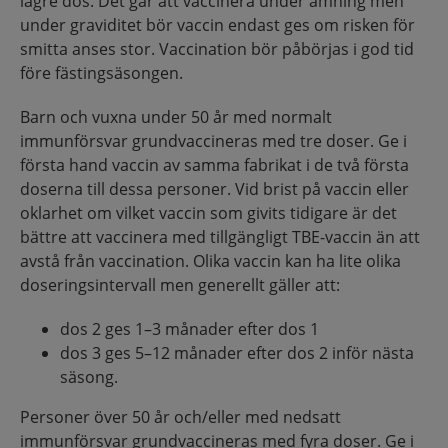
lägre dos. Det går att vaccinera under amning men
under graviditet bör vaccin endast ges om risken för
smitta anses stor. Vaccination bör påbörjas i god tid
före fästingsäsongen.
Barn och vuxna under 50 år med normalt
immunförsvar grundvaccineras med tre doser. Ge i
första hand vaccin av samma fabrikat i de två första
doserna till dessa personer. Vid brist på vaccin eller
oklarhet om vilket vaccin som givits tidigare är det
bättre att vaccinera med tillgängligt TBE-vaccin än att
avstå från vaccination. Olika vaccin kan ha lite olika
doseringsintervall men generellt gäller att:
dos 2 ges 1–3 månader efter dos 1
dos 3 ges 5–12 månader efter dos 2 inför nästa
säsong.
Personer över 50 år och/eller med nedsatt
immunförsvar grundvaccineras med fyra doser. Ge i