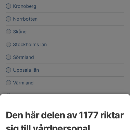
Kronoberg
Norrbotten
Skåne
Stockholms län
Sörmland
Uppsala län
Värmland
Västerbotten
Västernorrland
Den här delen av 1177 riktar
Västmanland
sig till vårdpersonal