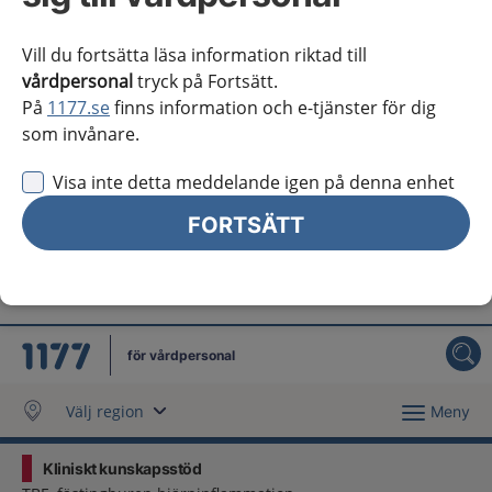
Västra Götaland
Vill du fortsätta läsa information riktad till
Örebro län
vårdpersonal
tryck på Fortsätt.
På
1177.se
finns information och e-tjänster för dig
Östergötland
som invånare.
Jag vill inte se någon regional information
Visa inte detta meddelande igen på denna enhet
Obs! Detta val innebär att du inte ser regionalt innehåll
och viktig information som gäller just din region.
FORTSÄTT
Stäng regionsväljaren
Stäng
för vårdpersonal
Välj region
Meny
Kliniskt kunskapsstöd