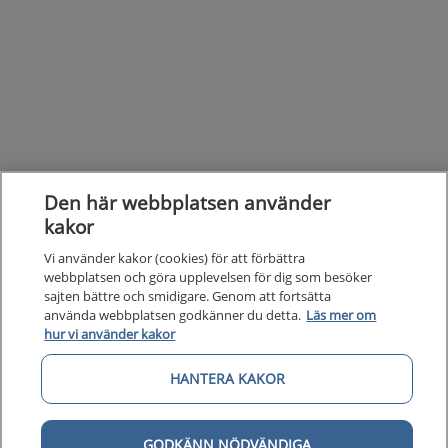
Den här webbplatsen använder
kakor
Vi använder kakor (cookies) för att förbättra
webbplatsen och göra upplevelsen för dig som besöker
sajten bättre och smidigare. Genom att fortsätta
använda webbplatsen godkänner du detta.
Läs mer om
hur vi använder kakor
Kunska
Kunskapsstöd
HANTERA KAKOR
Om 1177
Om 1177 för vårdpersonal
GODKÄNN NÖDVÄNDIGA