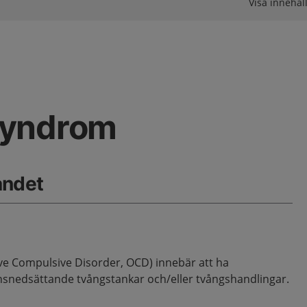
Visa innehåll
syndrom
åndet
e Compulsive Disorder, OCD) innebär att ha
nsnedsättande tvångstankar och/eller tvångshandlingar.