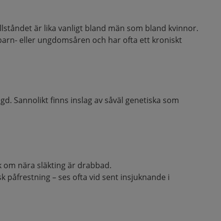
llståndet är lika vanligt bland män som bland kvinnor.
arn- eller ungdomsåren och har ofta ett kroniskt
agd. Sannolikt finns inslag av såväl genetiska som
sk om nära släkting är drabbad.
sk påfrestning – ses ofta vid sent insjuknande i