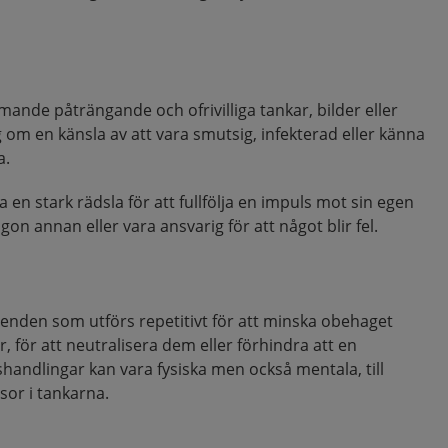
nde påträngande och ofrivilliga tankar, bilder eller
g om en känsla av att vara smutsig, infekterad eller känna
a.
en stark rädsla för att fullfölja en impuls mot sin egen
ågon annan eller vara ansvarig för att något blir fel.
enden som utförs repetitivt för att minska obehaget
, för att neutralisera dem eller förhindra att en
shandlingar kan vara fysiska men också mentala, till
or i tankarna.