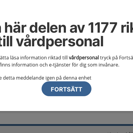
al information
te ser regionalt innehåll och viktig information som gäller just din
 här delen av 1177 ri
till vårdpersonal
sätta läsa information riktad till
vårdpersonal
tryck på Fortsä
finns information och e-tjänster för dig som invånare.
lj region
te detta meddelande igen på denna enhet
FORTSÄTT