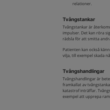
relationer.
Tvångstankar
Tvångstankar är återkomma
impulser. Det kan röra si
rädsla för att smitta andr
Patienten kan också känna 
vilja, till exempel skada n
Tvångshandlingar
Tvångshandlingar är bete
framkallat av tvångstankar
katastrof inträffar. Tvång
exempel att upprepa rams