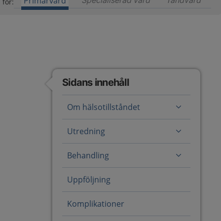
Primärvård
Specialiserad vård
Innehåll för special
Tandvård
Inneh
 för:
Sidans innehåll
Om hälsotillståndet
Utredning
Behandling
Uppföljning
Komplikationer