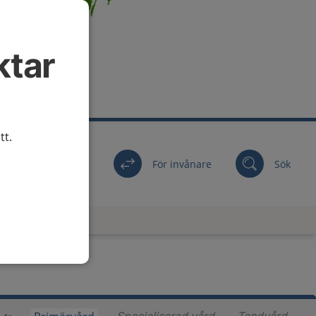
ktar
tt.
För invånare
Sök