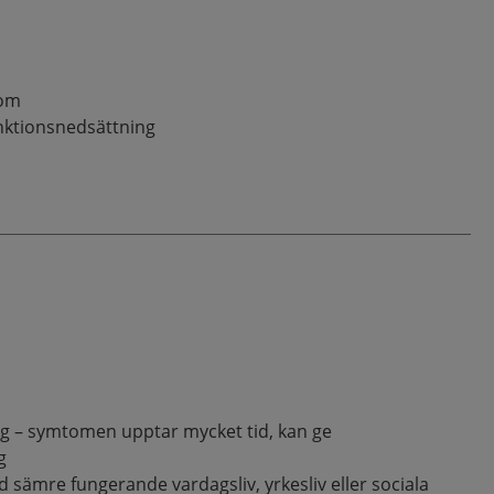
rom
nktionsnedsättning
g – symtomen upptar mycket tid, kan ge
g
ed sämre fungerande vardagsliv, yrkesliv eller sociala