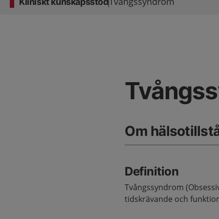
Tvångssyndrom
Kliniskt kunskapsstöd
Tvångs
Om hälsotillst
Definition
Tvångssyndrom (Obsessiv
tidskrävande och funktio