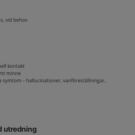
s, vid behov
ell kontakt
amt minne
ka symtom – hallucinationer, vanföreställningar,
d utredning