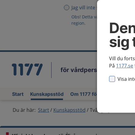
Jag vill inte se någon region
Obs! Detta val innebär att du in
Den
region.
sig 
Vill du fort
På
1177.se
för vårdpersonal
Vä
Visa in
Start
Kunskapsstöd
Om 1177 för vårdpersonal
Du är här:
Start
Kunskapsstöd
Tvångssyndrom