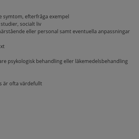
are symtom, efterfråga exempel
tudier, socialt liv
 närstående eller personal samt eventuella anpassningar
xt
gare psykologisk behandling eller läkemedelsbehandling
r ofta värdefullt