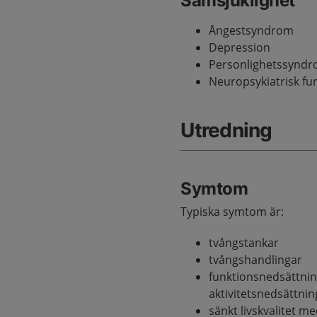
Samsjuklighet
Ångestsyndrom
Depression
Personlighetssynd
Neuropsykiatrisk fu
Utredning
Symtom
Typiska symtom är:
tvångstankar
tvångshandlingar
funktionsnedsättnin
aktivitetsnedsättnin
sänkt livskvalitet m