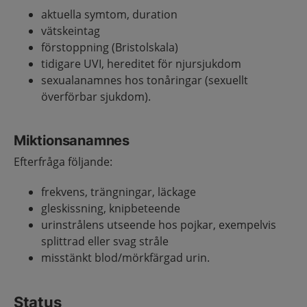
aktuella symtom, duration
vätskeintag
förstoppning (Bristolskala)
tidigare UVI, hereditet för njursjukdom
sexualanamnes hos tonåringar (sexuellt
överförbar sjukdom).
Miktionsanamnes
Efterfråga följande:
frekvens, trängningar, läckage
gleskissning, knipbeteende
urinstrålens utseende hos pojkar, exempelvis
splittrad eller svag stråle
misstänkt blod/mörkfärgad urin.
Status