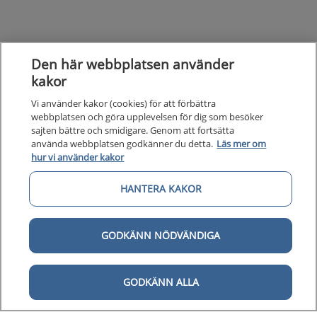
Den här webbplatsen använder
kakor
Vi använder kakor (cookies) för att förbättra
webbplatsen och göra upplevelsen för dig som besöker
sajten bättre och smidigare. Genom att fortsätta
använda webbplatsen godkänner du detta.
Läs mer om
hur vi använder kakor
HANTERA KAKOR
GODKÄNN NÖDVÄNDIGA
Kunska
Kunskapsstöd
GODKÄNN ALLA
Om 1177
Om 1177 för vårdpersonal