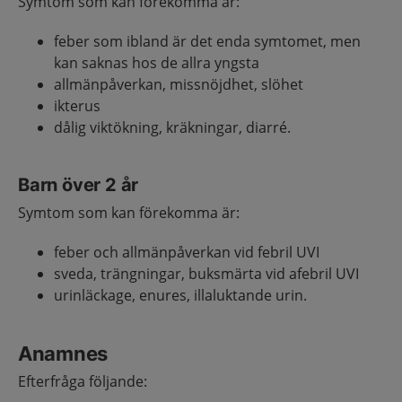
Symtom som kan förekomma är:
feber som ibland är det enda symtomet, men
kan saknas hos de allra yngsta
allmänpåverkan, missnöjdhet, slöhet
ikterus
dålig viktökning, kräkningar, diarré.
Barn över 2 år
Symtom som kan förekomma är:
feber och allmänpåverkan vid febril UVI
sveda, trängningar, buksmärta vid afebril UVI
urinläckage, enures, illaluktande urin.
Anamnes
Efterfråga följande: