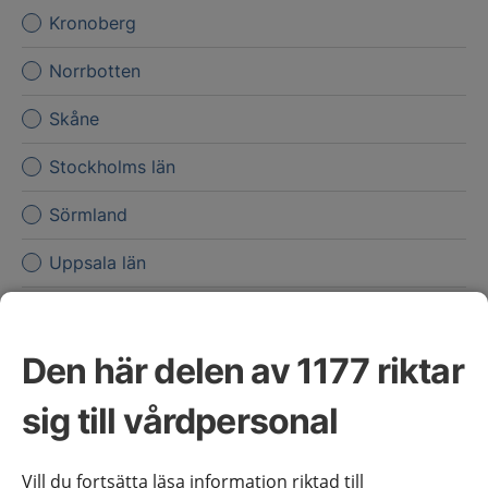
Kronoberg
Norrbotten
Skåne
Stockholms län
Sörmland
Uppsala län
Värmland
Västerbotten
Den här delen av 1177 riktar
Västernorrland
sig till vårdpersonal
Västmanland
Vill du fortsätta läsa information riktad till