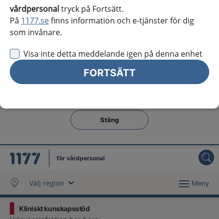
Västra Götaland
vårdpersonal
tryck på Fortsätt.
På
1177.se
finns information och e-tjänster för dig
Örebro län
som invånare.
Östergötland
Visa inte detta meddelande igen på denna enhet
Jag vill inte se någon regional information
FORTSÄTT
Obs! Detta val innebär att du inte ser regionalt innehåll
och viktig information som gäller just din region.
Stäng regionsväljaren
Stäng
för vårdpersonal
Välj region
Meny
Kliniskt kunskapsstöd