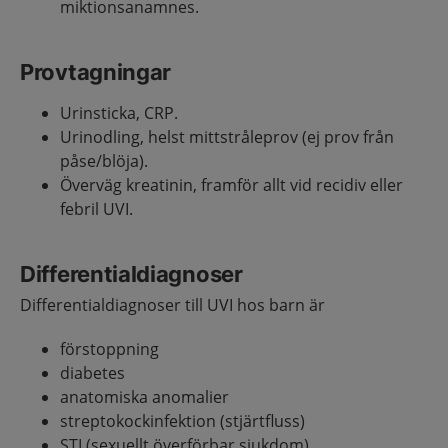
miktionsanamnes.
Provtagningar
Urinsticka, CRP.
Urinodling, helst mittstråleprov (ej prov från
påse/blöja).
Överväg kreatinin, framför allt vid recidiv eller
febril UVI.
Differentialdiagnoser
Differentialdiagnoser till UVI hos barn är
förstoppning
diabetes
anatomiska anomalier
streptokockinfektion (stjärtfluss)
STI (sexuellt överförbar sjukdom)