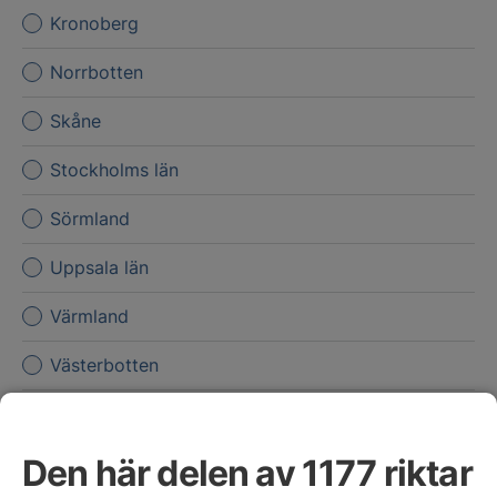
Kronoberg
Norrbotten
Skåne
Stockholms län
Sörmland
Uppsala län
Värmland
Västerbotten
Västernorrland
Den här delen av 1177 riktar
Västmanland