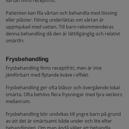
vårtan finns receptfritt.
Patienten kan fila vårtan och behandla med lösning
eller plåster. Filning underlättas om vårtan är
uppmjukad med vatten. Till barn rekommenderas
denna behandling då den är lättillgänglig och relativt
smärtfri.
Frysbehandling
Frysbehandling finns receptfritt, men är inte
jämförbart med flytande kväve i effekt.
Frysbehandling ger ofta blåsor och övergående lokal
smärta. Ofta behövs flera frysningar med fyra veckors
mellanrum.
Frysbehandling bör undvikas till yngre barn på grund
av att det är smärtsamt både under och lite efter
behandlingen. Om man ändå väljer att behandla