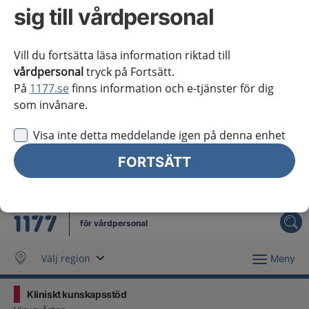
Västra Götaland
sig till vårdpersonal
Örebro län
Vill du fortsätta läsa information riktad till
Östergötland
vårdpersonal
tryck på Fortsätt.
På
1177.se
finns information och e-tjänster för dig
Jag vill inte se någon regional information
som invånare.
Obs! Detta val innebär att du inte ser regionalt innehåll
Visa inte detta meddelande igen på denna enhet
och viktig information som gäller just din region.
FORTSÄTT
Stäng regionsväljaren
Stäng
för vårdpersonal
Välj region
Meny
Kliniskt kunskapsstöd