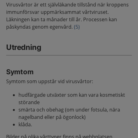
Virusvårtor är ett självläkande tillstånd när kroppens
immunförsvar uppmärksammat vårtviruset.
Läkningen kan ta månader till år. Processen kan
påskyndas genom egenvård.
(5)
Utredning
Symtom
Symtom som uppstår vid virusvårtor:
hudfärgade utväxter som kan vara kosmetiskt
störande
smärta och obehag (om under fotsula, nära
nagelband eller på ögonlock)
klåda.
Bilder på olika vårttyper finns på webbplatsen