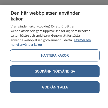
Den här webbplatsen använder
kakor
Vi använder kakor (cookies) för att förbättra
webbplatsen och göra upplevelsen för dig som besöker
sajten bättre och smidigare. Genom att fortsätta
Kunska
Kunskapsstöd
använda webbplatsen godkänner du detta.
Läs mer om
hur vi använder kakor
Om 1177
Om 1177 för vårdpersonal
HANTERA KAKOR
Digital 
Digital tillgänglighet
GODKÄNN NÖDVÄNDIGA
GODKÄNN ALLA
Till startsidan för 1177 för v
för vårdpersonal