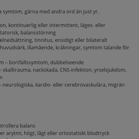
na symtom, gärna med andra ord än just yr.
on, kontinuerlig eller intermittent, läges- eller
tatorisk, balansstörning
edsättning, tinnitus, ensidigt eller bilateralt
uvudvärk, illamående, kräkningar, symtom talande för
m – bortfallssymtom, dubbelseende
– skalltrauma, nackskada, CNS-infektion, yrselsjukdom,
m
 neurologiska, kardio- eller cerebrovaskulära, migrän
ntrollera balans
ger arytmi, högt, lågt eller ortostatiskt blodtryck