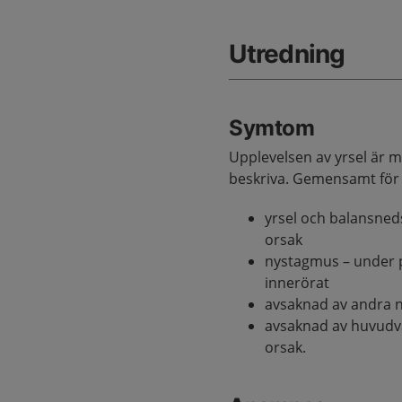
Utredning
Symtom
Upplevelsen av yrsel är my
beskriva. Gemensamt för y
yrsel och balansneds
orsak
nystagmus – under p
innerörat
avsaknad av andra 
avsaknad av huvudv
orsak.