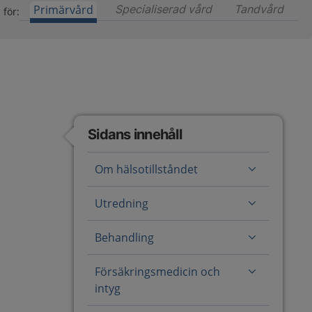
Primärvård
Specialiserad vård
Innehåll för special
Tandvård
Inneh
 för:
Sidans innehåll
Om hälsotillståndet
Utredning
Behandling
Försäkringsmedicin och
intyg