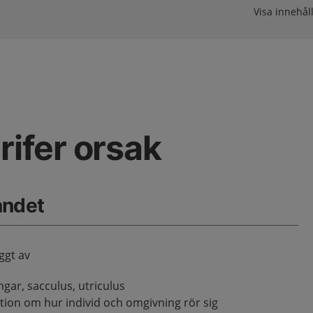
Visa innehåll
rifer orsak
åndet
ggt av
ngar, sacculus, utriculus
tion om hur individ och omgivning rör sig