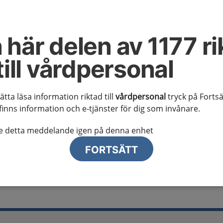
al information
te ser regionalt innehåll och viktig information som gäller just din
 här delen av 1177 ri
till vårdpersonal
sätta läsa information riktad till
vårdpersonal
tryck på Fortsä
finns information och e-tjänster för dig som invånare.
lj region
te detta meddelande igen på denna enhet
FORTSÄTT