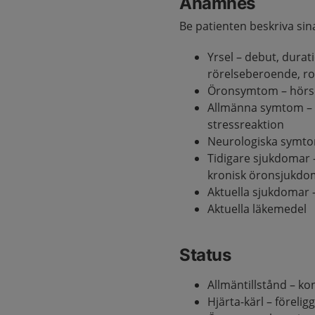
Anamnes
Be patienten beskriva si
Yrsel – debut, durati
rörelseberoende, ro
Öronsymtom – hörseln
Allmänna symtom – h
stressreaktion
Neurologiska symto
Tidigare sjukdomar 
kronisk öronsjukdo
Aktuella sjukdomar –
Aktuella läkemedel
Status
Allmäntillstånd – ko
Hjärta-kärl – förelig