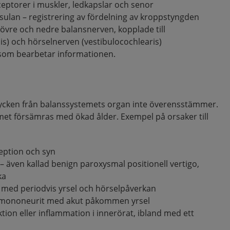
ceptorer i muskler, ledkapslar och senor
tsulan – registrering av fördelning av kroppstyngden
 övre och nedre balansnerven, kopplade till
lis) och hörselnerven (vestibulocochlearis)
 som bearbetar informationen.
ycken från balanssystemets organ inte överensstämmer.
met försämras med ökad ålder. Exempel på orsaker till
eption och syn
– även kallad benign paroxysmal positionell vertigo,
ka
med periodvis yrsel och hörselpåverkan
 – mononeurit med akut påkommen yrsel
ektion eller inflammation i innerörat, ibland med ett