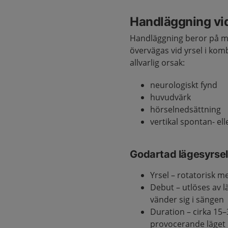
Handläggning vi
Handläggning beror på m
övervägas vid yrsel i ko
allvarlig orsak:
neurologiskt fynd
huvudvärk
hörselnedsättning
vertikal spontan- el
Godartad lägesyrsel
Yrsel – rotatorisk 
Debut – utlöses av l
vänder sig i sängen
Duration – cirka 15
provocerande läget