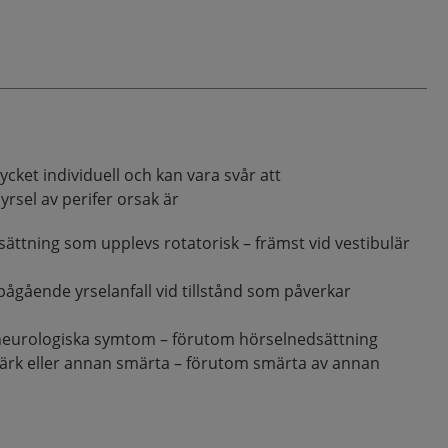
cket individuell och kan vara svår att
rsel av perifer orsak är
ättning som upplevs rotatorisk – främst vid vestibulär
ågående yrselanfall vid tillstånd som påverkar
neurologiska symtom – förutom hörselnedsättning
ärk eller annan smärta – förutom smärta av annan