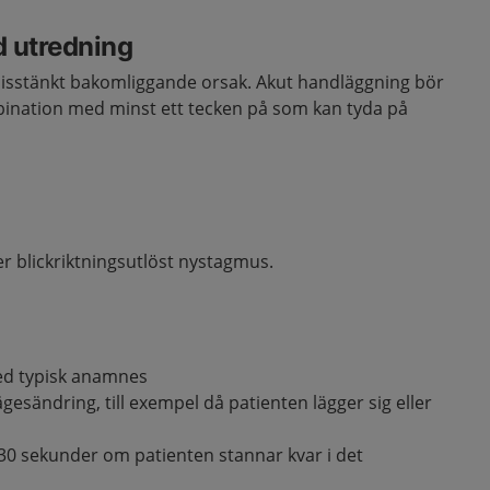
d utredning
isstänkt bakomliggande orsak. Akut handläggning bör
mbination med minst ett tecken på som kan tyda på
ler blickriktningsutlöst nystagmus.
med typisk anamnes
ägesändring, till exempel då patienten lägger sig eller
–30 sekunder om patienten stannar kvar i det