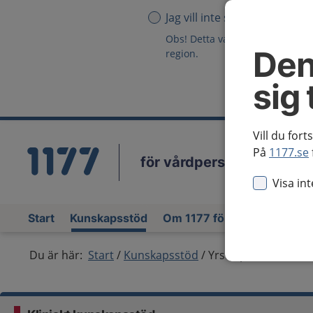
Jag vill inte se någon region
Obs! Detta val innebär att du in
Den
region.
sig 
Vill du fort
På
1177.se
för vårdpersonal
Vä
Visa in
Start
Kunskapsstöd
Om 1177 för vårdpersonal
Du är här:
Start
Kunskapsstöd
Yrsel, perifer orsak