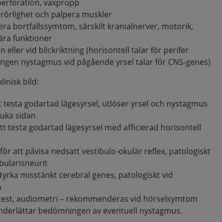
 perforation, vaxpropp
 rörlighet och palpera muskler
era bortfallssymtom, särskilt kranialnerver, motorik,
lära funktioner
ller vid blickriktning (horisontell talar för perifer
r ingen nystagmus vid pågående yrsel talar för CNS-genes)
linisk bild:
tt testa godartad lägesyrsel, utlöser yrsel och nystagmus
juka sidan
att testa godartad lägesyrsel med afficierad horisontell
g
för att påvisa nedsatt vestibulo-okulär reflex, patologiskt
ibularisneurit
 styrka misstänkt cerebral genes, patologiskt vid
n
test, audiometri – rekommenderas vid hörselsymtom
nderlättar bedömningen av eventuell nystagmus.