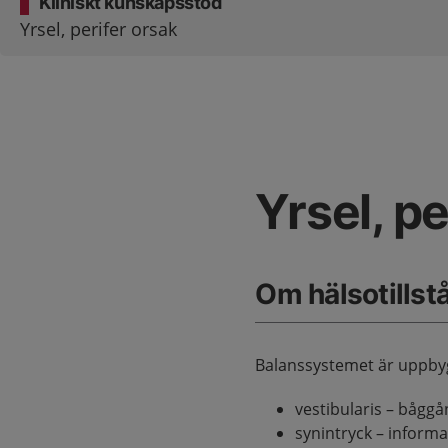
Kliniskt kunskapsstöd
Yrsel, perifer orsak
Yrsel, pe
Om hälsotillst
Balanssystemet är uppby
vestibularis – båggå
synintryck – informa