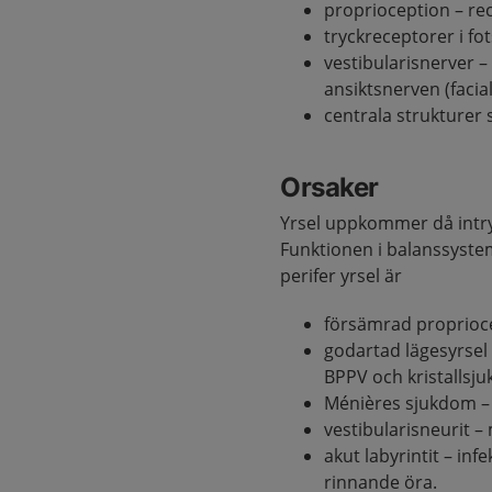
proprioception – re
tryckreceptorer i fo
vestibularisnerver –
ansiktsnerven (facia
centrala strukturer
Orsaker
Yrsel uppkommer då intr
Funktionen i balanssyste
perifer yrsel är
försämrad proprioc
godartad lägesyrsel 
BPPV och kristallsju
Ménières sjukdom – 
vestibularisneurit
akut labyrintit – inf
rinnande öra.