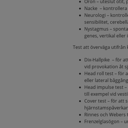
Öron – uteslut otit,
Nacke – kontrollera
Neurologi – kontroll
sensibilitet, cerebel
Nystagmus – spontan e
genes, vertikal elle
Test att överväga utifrån k
Dix-Hallpike – för a
vid provokation åt s
Head roll test – för 
eller lateral båggån
Head impulse test – 
till exempel vid vest
Cover test – för att
hjärnstamspåverka
Rinnes och Webers 
Frenzelglasögon – u