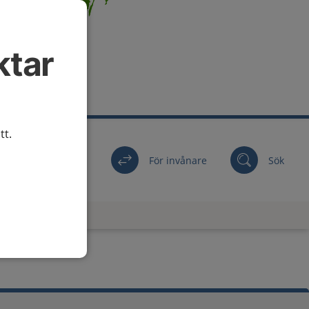
ktar
tt.
För invånare
Sök