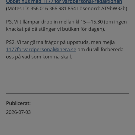
Öppet hus med 1177 för vårdpersonal-redaktionen
(Mötes-ID:
356 016 366 981 854
Lösenord:
AT9bW32b
)
PS. Vi tillämpar drop in mellan kl 15—15.30 (om ingen
knackat på då stänger vi butiken för dagen).
PS2. Vi tar gärna frågor på uppstuds, men mejla
1177forvardpersonal@inera.se
om du vill förbereda
oss på vad som komma skall.
Publicerat
:
2026-07-03