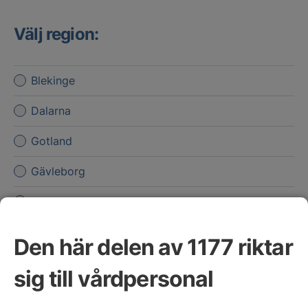
Välj region:
Blekinge
Dalarna
Gotland
Gävleborg
Halland
Jämtland Härjedalen
Den här delen av 1177 riktar
Jönköpings län
sig till vårdpersonal
Kalmar län