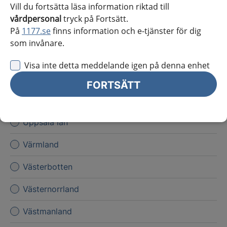
Vill du fortsätta läsa information riktad till
Kronoberg
vårdpersonal
tryck på Fortsätt.
På
1177.se
finns information och e-tjänster för dig
Norrbotten
som invånare.
Skåne
Visa inte detta meddelande igen på denna enhet
Stockholms län
FORTSÄTT
Sörmland
Uppsala län
Värmland
Västerbotten
Västernorrland
Västmanland