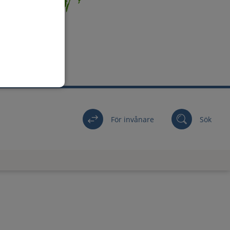
För invånare
Sök