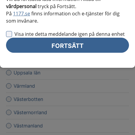
vårdpersonal
tryck på Fortsätt.
Kronoberg
På
1177.se
finns information och e-tjänster för dig
Norrbotten
som invånare.
Skåne
Visa inte detta meddelande igen på denna enhet
FORTSÄTT
Stockholms län
Sörmland
Uppsala län
Värmland
Västerbotten
Västernorrland
Västmanland