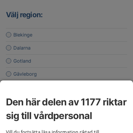
Välj region:
Blekinge
Dalarna
Gotland
Gävleborg
Halland
Den här delen av 1177 riktar
Jämtland Härjedalen
sig till vårdpersonal
Jönköpings län
Kalmar län
Vill du fortsätta läsa information riktad till