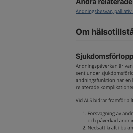
Andra relaterad
Andningsbesvär, palliativ
Om hälsotillst
Sjukdomsförlop
Andningspåverkan är vanl
sent under sjukdomsförlo
andningsfunktion har en 
relaterade komplikatione
Vid ALS bidrar framför all
Försvagning av andn
och påverkad andnin
Nedsatt kraft i buk