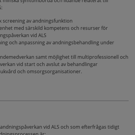
t minska symtombörda och lidande relaterat till
S:
sk screening av andningsfunktion
gsenhet med särskild kompetens och resurser för
ingspåverkan vid ALS
jning och anpassning av andningsbehandling under
endemedverkan samt möjlighet till multiprofessionell och
verkan vid start och avslut av behandlingar
jukvård och omsorgsorganisationer.
andningspåverkan vid ALS och som efterfrågas tidigt
dningsprocessen är: