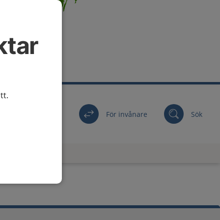
ktar
tt.
För invånare
Sök