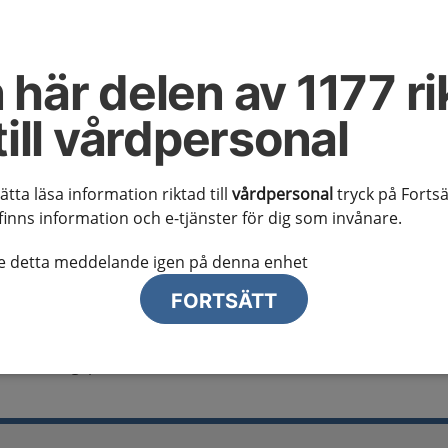
al information
te ser regionalt innehåll och viktig information som gäller just din
 här delen av 1177 ri
till vårdpersonal
sätta läsa information riktad till
vårdpersonal
tryck på Fortsä
finns information och e-tjänster för dig som invånare.
lj region
te detta meddelande igen på denna enhet
FORTSÄTT
vid andningspåverkan