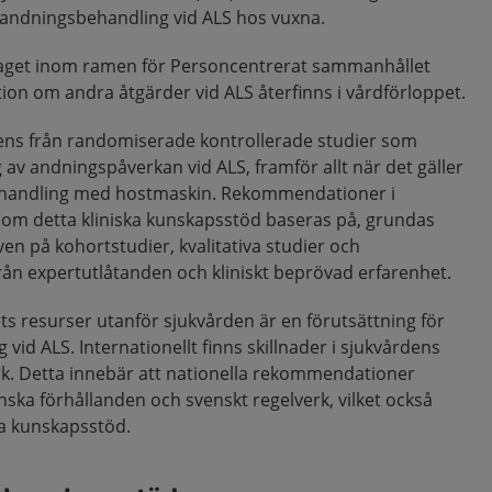
v andningsbehandling vid ALS hos vuxna.
aget inom ramen för Personcentrerat sammanhållet
ion om andra åtgärder vid ALS återfinns i vårdförloppet.
ens från randomiserade kontrollerade studier som
v andningspåverkan vid ALS, framför allt när det gäller
behandling med hostmaskin. Rekommendationer i
r, som detta kliniska kunskapsstöd baseras på, grundas
ven på kohortstudier, kvalitativa studier och
n expertutlåtanden och kliniskt beprövad erfarenhet.
 resurser utanför sjukvården är en förutsättning för
vid ALS. Internationellt finns skillnader i sjukvårdens
rk. Detta innebär att nationella rekommendationer
enska förhållanden och svenskt regelverk, vilket också
ska kunskapsstöd.