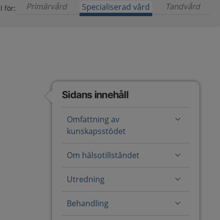
Primärvård
Innehåll för primärvård är ännu ej tillgängl
Specialiserad vård
Tandvård
Inneh
l för:
Sidans innehåll
Omfattning av
kunskapsstödet
Om hälsotillståndet
Utredning
Behandling