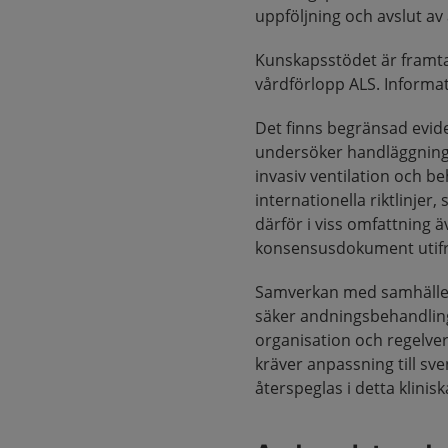
uppföljning och avslut a
Kunskapsstödet är framt
vårdförlopp ALS. Informat
Det finns begränsad evid
undersöker handläggning a
invasiv ventilation och 
internationella riktlinje
därför i viss omfattning ä
konsensusdokument utifrå
Samverkan med samhällets
säker andningsbehandling 
organisation och regelve
kräver anpassning till sv
återspeglas i detta klini