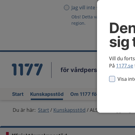
Jag vill inte se någon region
Obs! Detta val innebär att du in
Den
region.
sig 
Vill du fort
På
1177.se
för vårdpersonal
Vä
Visa in
Start
Kunskapsstöd
Om 1177 för vårdpersonal
Du är här:
Start
Kunskapsstöd
ALS, handläggning 