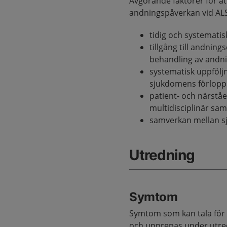
Avgörande faktorer för at
andningspåverkan vid AL
tidig och systemati
tillgång till andnin
behandling av andn
systematisk uppföl
sjukdomens förlopp
patient- och närstå
multidisciplinär sam
samverkan mellan s
Utredning
Symtom
Symtom som kan tala för 
och upprepas under utre