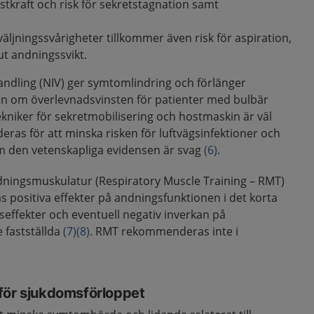
ostkraft och risk för sekretstagnation samt
äljningssvårigheter tillkommer även risk för aspiration,
kut andningssvikt.
andling (NIV) ger symtomlindring och förlänger
en om överlevnadsvinsten för patienter med bulbär
ekniker för sekretmobilisering och hostmaskin är väl
as för att minska risken för luftvägsinfektioner och
m den vetenskapliga evidensen är svag
(6)
.
dningsmuskulatur (Respiratory Muscle Training – RMT)
as positiva effekter på andningsfunktionen i det korta
seffekter och eventuell negativ inverkan på
 fastställda
(7)
(8)
. RMT rekommenderas inte i
för sjukdomsförloppet