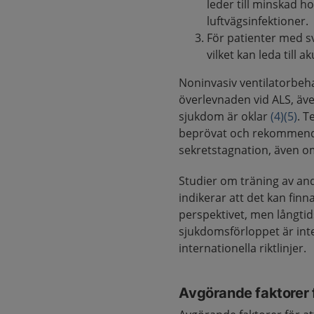
leder till minskad h
luftvägsinfektioner.
För patienter med sv
vilket kan leda till a
Noninvasiv ventilatorbeh
överlevnaden vid ALS, äv
sjukdom är oklar
(4)
(5)
. T
beprövat och rekommender
sekretstagnation, även o
Studier om träning av an
indikerar att det kan finn
perspektivet, men långtid
sjukdomsförloppet är inte
internationella riktlinjer.
Avgörande faktorer 