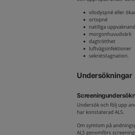
vilodyspné eller ök
ortopné
nattliga uppvaknan
morgonhuvudvärk
dagtrötthet
luftvägsinfektioner
sekretstagnation.
Undersökningar
Screeningundersökn
Undersök och följ upp an
har konstaterad ALS.
Om symtom på andningsp
ALS genomförs screening 