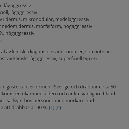
r, lågaggressiv
ciell, lågaggressiv
ativ i dermis, mikronodulär, medelaggressiv
rativ nedom dermis, morfeiform, högaggressiv
 %, högaggressiv
.
rtal av kliniskt diagnosticerade tumörer, som inte är
t av kliniskt lågaggressiv, superficiell typ
(3)
.
anligaste cancerformen i Sverige och drabbar cirka 50
ekomsten ökar med åldern och är lite vanligare bland
mer sällsynt hos personer med mörkare hud.
de att drabbas är 30 %.
(1)
(4)