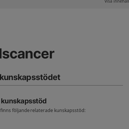
Visa innehåll
lscancer
 kunskapsstödet
e kunskapsstöd
finns följande relaterade kunskapsstöd: