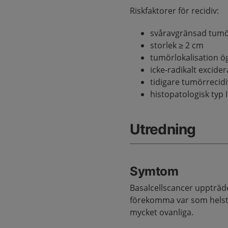
Riskfaktorer för recidiv:
svåravgränsad tum
storlek ≥ 2 cm
tumörlokalisation ög
icke-radikalt excide
tidigare tumörrecidi
histopatologisk typ II
Utredning
Symtom
Basalcellscancer uppträd
förekomma var som helst 
mycket ovanliga.