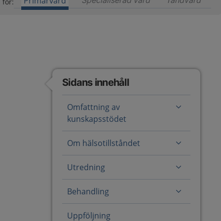
Primärvård
Specialiserad vård
Innehåll för special
Tandvård
Inneh
 för:
Sidans innehåll
Omfattning av
kunskapsstödet
Om hälsotillståndet
Utredning
Behandling
Uppföljning