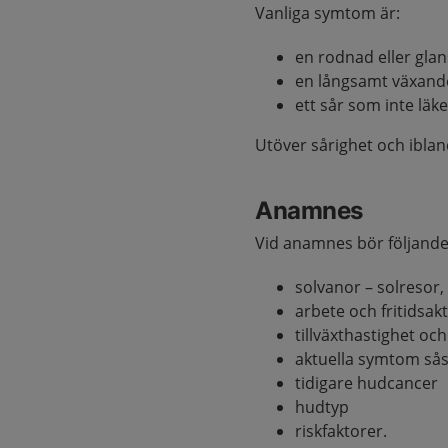
Vanliga symtom är:
en rodnad eller gla
en långsamt växand
ett sår som inte lä
Utöver sårighet och iblan
Anamnes
Vid anamnes bör följande 
solvanor – solresor
arbete och fritidsak
tillväxthastighet oc
aktuella symtom sås
tidigare hudcancer
hudtyp
riskfaktorer.