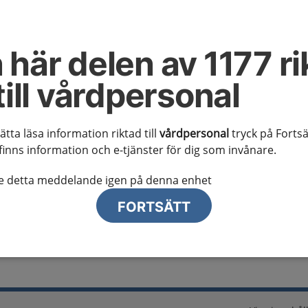
al information
te ser regionalt innehåll och viktig information som gäller just din
 här delen av 1177 ri
till vårdpersonal
sätta läsa information riktad till
vårdpersonal
tryck på Fortsä
finns information och e-tjänster för dig som invånare.
lj region
te detta meddelande igen på denna enhet
FORTSÄTT