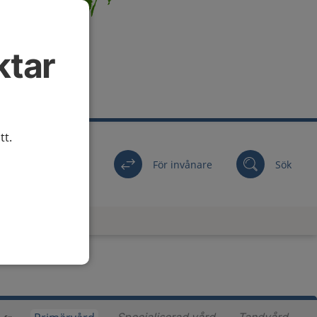
ktar
tt.
För invånare
Sök