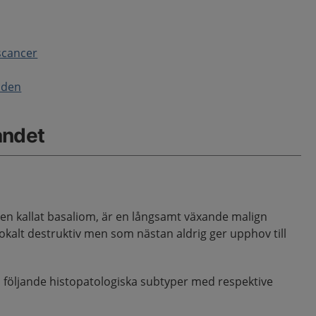
scancer
uden
åndet
ven kallat basaliom, är en långsamt växande malign
kalt destruktiv men som nästan aldrig ger upphov till
 i följande histopatologiska subtyper med respektive