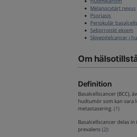
Hudmelanom
Melanocytärt nevus
Psoriasis
Periokulär basalcell
Seborroiskt eksem
Skivepitelcancer i h
Om hälsotillst
Definition
Basalcellscancer (BCC), ä
hudtumör som kan vara lo
metastasering.
(1)
Basalcellscancer delas in
prevalens
(2)
: