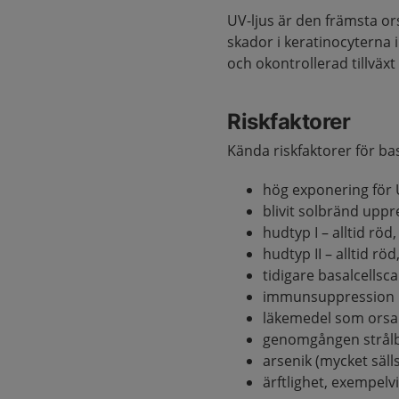
UV-ljus är den främsta or
skador i keratinocyterna i
och okontrollerad tillväxt
Riskfaktorer
Kända riskfaktorer för ba
hög exponering för 
blivit solbränd up
hudtyp I – alltid röd
hudtyp II – alltid röd
tidigare basalcellsc
immunsuppression
läkemedel som orsak
genomgången strål
arsenik (mycket säll
ärftlighet, exempel