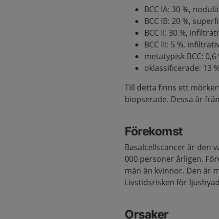
BCC IA: 30 %, nodulä
BCC IB: 20 %, superfi
BCC II: 30 %, infiltr
BCC III: 5 %, infilt
metatypisk BCC: 0,6
oklassificerade: 13 %
Till detta finns ett mörke
biopserade. Dessa är främs
Förekomst
Basalcellscancer är den v
000 personer årligen. För
män än kvinnor. Den är 
Livstidsrisken för ljushya
Orsaker