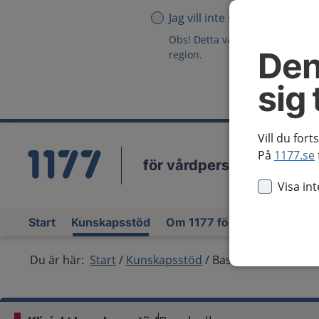
Jag vill inte se någon region
Obs! Detta val innebär att du in
Den
region.
sig 
Vill du fort
På
1177.se
för vårdpersonal
Vä
Visa in
Start
Kunskapsstöd
Om 1177 för vårdpersonal
Du är här:
Start
Kunskapsstöd
Basalcellscancer