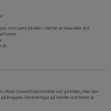
ör
on, mun samt på eller i närhet av näsa eller öra
rad tumör
v
–III.
er oftast i huvud‑halsområdet och på bålen, men kan
på kroppen. Förändringar på händer och fötter är