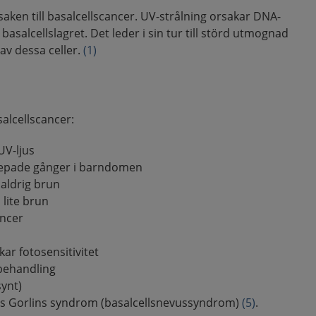
saken till basalcellscancer. UV-strålning orsakar DNA-
 basalcellslagret. Det leder i sin tur till störd utmognad
 av dessa celler.
(1)
salcellscancer:
UV-ljus
prepade gånger i barndomen
, aldrig brun
, lite brun
ancer
ar fotosensitivitet
behandling
synt)
vis Gorlins syndrom (basalcellsnevussyndrom)
(5)
.