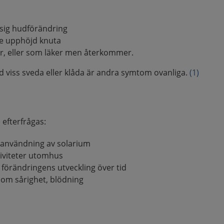
nsig hudförändring
e upphöjd knuta
ker, eller som läker men återkommer.
d viss sveda eller klåda är andra symtom ovanliga.
(1)
efterfrågas:
, användning av solarium
tiviteter utomhus
h förändringens utveckling över tid
om sårighet, blödning