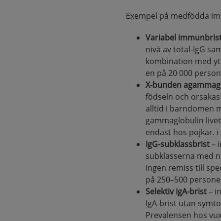
Exempel på medfödda imm
Variabel immunbris
nivå av total-IgG sa
kombination med ytte
en på 20 000 person
X-bunden agammagl
födseln och orsakas
alltid i barndomen 
gammaglobulin livet
endast hos pojkar. i 
IgG-subklassbrist
– 
subklasserna med no
ingen remiss till sp
på 250–500 persone
Selektiv IgA-brist
– i
IgA-brist utan symto
Prevalensen hos vux