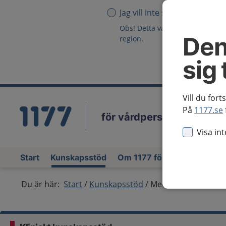
Jag vill inte se någon region
Obs! Detta val innebär att du in
Den
region.
sig 
Vill du fort
På
1177.se
för vårdpersonal
Vä
Visa in
Start
Kunskapsstöd
Om 1177 för vårdpersonal
Du är här:
Start
Kunskapsstöd
Medfödda immunolo