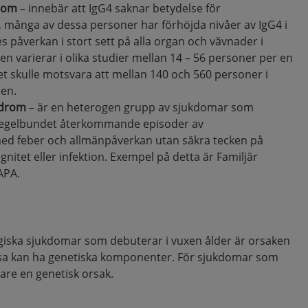
kdom
– innebär att IgG4 saknar betydelse för
, många av dessa personer har förhöjda nivåer av IgG4 i
s påverkan i stort sett på alla organ och vävnader i
 varierar i olika studier mellan 14 – 56 personer per en
ket skulle motsvara att mellan 140 och 560 personer i
men.
ndrom
– är en heterogen grupp av sjukdomar som
oregelbundet återkommande episoder av
ed feber och allmänpåverkan utan säkra tecken på
nitet eller infektion. Exempel på detta är Familjär
APA.
ska sjukdomar som debuterar i vuxen ålder är orsaken
ssa kan ha genetiska komponenter. För sjukdomar som
tare en genetisk orsak.