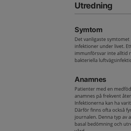
Utredning
Symtom
Det vanligaste symtomet 
infektioner under livet. 
immunförsvar inte alltid 
bakteriella luftvägsinfekti
Anamnes
Patienter med en medfö
anamnes på frekvent återk
Infektionerna kan ha varit
Därför finns ofta också f
journalen. Denna typ av a
basal bedömning och utred