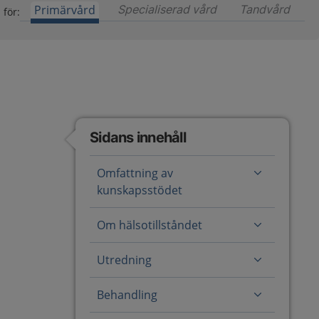
Primärvård
Specialiserad vård
Innehåll för special
Tandvård
Inneh
 för:
Sidans innehåll
Omfattning av
kunskapsstödet
Om hälsotillståndet
Utredning
Behandling