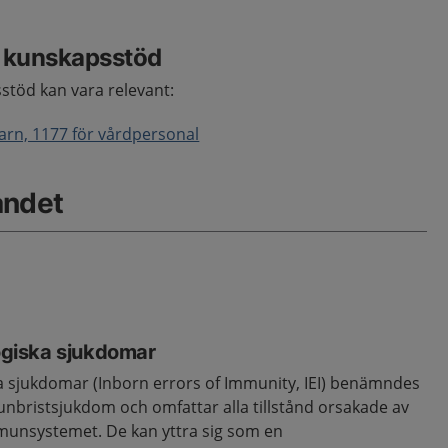
e kunskapsstöd
sstöd kan vara relevant:
rn, 1177 för vårdpersonal
åndet
giska sjukdomar
sjukdomar (Inborn errors of Immunity, IEI) benämndes
nbristsjukdom och omfattar alla tillstånd orsakade av
munsystemet. De kan yttra sig som en