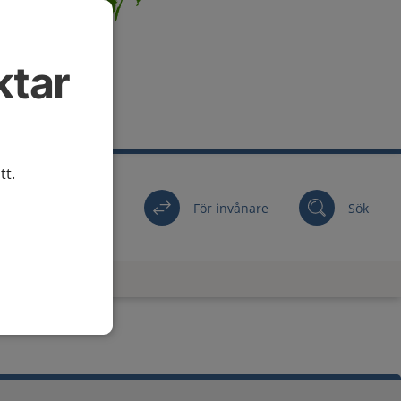
ktar
tt.
För invånare
Sök