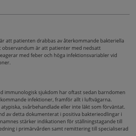
är att patienten drabbas av återkommande bakteriella
Ett observandum är att patienter med nedsatt
reagerar med feber och höga infektionsvariabler vid
oner.
dd immunologisk sjukdom har oftast sedan barndomen
ommande infektioner, framför allt i luftvägarna.
 atypiska, svårbehandlade eller inte läkt som förväntat.
ynd av detta dokumenterat i positiva bakterieodlingar i
namnes stärker indikationen för ställningstagande till
ning i primärvården samt remittering till specialiserad