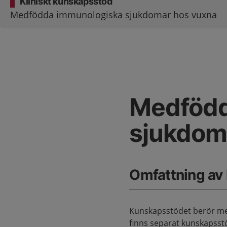
Kliniskt kunskapsstöd
Medfödda immunologiska sjukdomar hos vuxna
Medfödd
sjukdom
Omfattning av
Kunskapsstödet berör me
finns separat kunskapsst