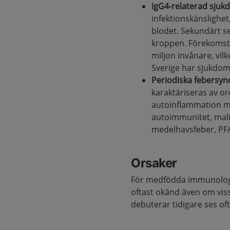
IgG4-relaterad sju
infektionskänslighet
blodet. Sekundärt se
kroppen. Förekomsten
miljon invånare, vil
Sverige har sjukdo
Periodiska febersy
karaktäriseras av 
autoinflammation m
autoimmunitet, malig
medelhavsfeber, PF
Orsaker
För medfödda immunologi
oftast okänd även om vi
debuterar tidigare ses of