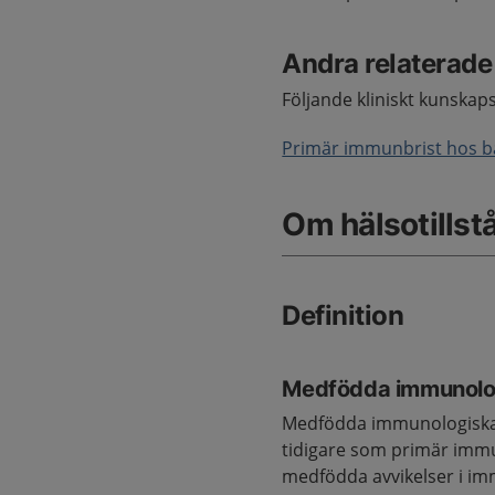
Andra relaterad
Följande kliniskt kunskap
Primär immunbrist hos ba
Om hälsotillst
Definition
Medfödda immunolo
Medfödda immunologiska 
tidigare som primär immu
medfödda avvikelser i im