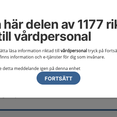
al information
te ser regionalt innehåll och viktig information som gäller just din
 här delen av 1177 ri
till vårdpersonal
sätta läsa information riktad till
vårdpersonal
tryck på Fortsä
finns information och e-tjänster för dig som invånare.
lj region
te detta meddelande igen på denna enhet
FORTSÄTT
giska sjukdomar hos vuxna