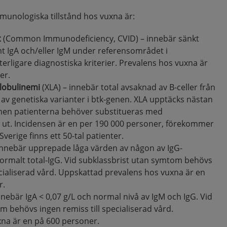
unologiska tillstånd hos vuxna är:
t
(Common Immunodeficiency, CVID) – innebär sänkt
mt IgA och/eller IgM under referensområdet i
rligare diagnostiska kriterier. Prevalens hos vuxna är
er.
obulinemi
(XLA) – innebär total avsaknad av B-celler från
 av genetiska varianter i btk-genen. XLA upptäcks nästan
men patienterna behöver substitueras med
 ut. Incidensen är en per 190 000 personer, förekommer
Sverige finns ett 50-tal patienter.
innebär upprepade låga värden av någon av IgG-
rmalt total-IgG. Vid subklassbrist utan symtom behövs
ecialiserad vård. Uppskattad prevalens hos vuxna är en
r.
nnebär IgA < 0,07 g/L och normal nivå av IgM och IgG. Vid
m behövs ingen remiss till specialiserad vård.
na är en på 600 personer.