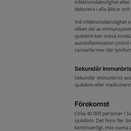
infektionskänslighet ell
debutera i alla åldrar oc
Vid infektionskänslighet 
vilken del av immunsyst
sjukdom kan också inneb
autoinflammation (störd r
cancerformer där lymfom 
Sekundär immunbris
Sekundär immunbrist avser
sjukdom eller medicineri
Förekomst
Cirka 40 000 personer i 
sjukdom. Det finns fler ä
kontinuerligt. Hos vuxna 