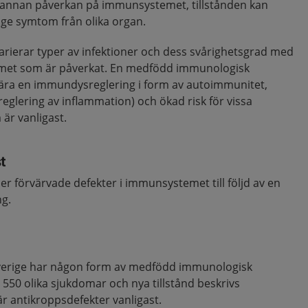
er annan påverkan på immunsystemet, tillstånden kan
h ge symtom från olika organ.
varierar typer av infektioner och dess svårighetsgrad med
emet som är påverkat. En medfödd immunologisk
ära en immundysreglering i form av autoimmunitet,
eglering av inflammation) och ökad risk för vissa
är vanligast.
t
 förvärvade defekter i immunsystemet till följd av en
ng.
Sverige har någon form av medfödd immunologisk
n 550 olika sjukdomar och nya tillstånd beskrivs
är antikroppsdefekter vanligast.