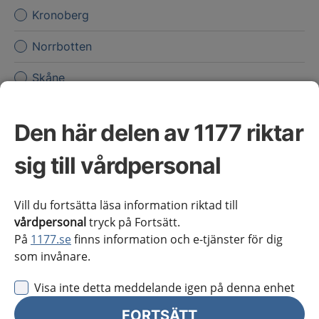
Kronoberg
Norrbotten
Skåne
Stockholms län
Den här delen av 1177 riktar
Sörmland
sig till vårdpersonal
Uppsala län
Värmland
Vill du fortsätta läsa information riktad till
vårdpersonal
tryck på Fortsätt.
Västerbotten
På
1177.se
finns information och e-tjänster för dig
som invånare.
Västernorrland
Visa inte detta meddelande igen på denna enhet
Västmanland
FORTSÄTT