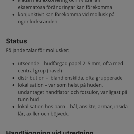
klåda med exkoriering och i vissa fall
eksematösa förändringar kan förekomma
konjunktivit kan förekomma vid mollusk på
ögonlocksranden.
Status
Följande talar för mollusker:
utseende – hudfärgad papel 2–5 mm, ofta med
central grop (navel)
distribution – ibland enskilda, ofta grupperade
lokalisation – var som helst på huden,
undantaget handflator och fotsulor, vanligast på
tunn hud
lokalisation hos barn – bål, ansikte, armar, insida
lår, axiller och böjveck.
Handläggning vid utredning