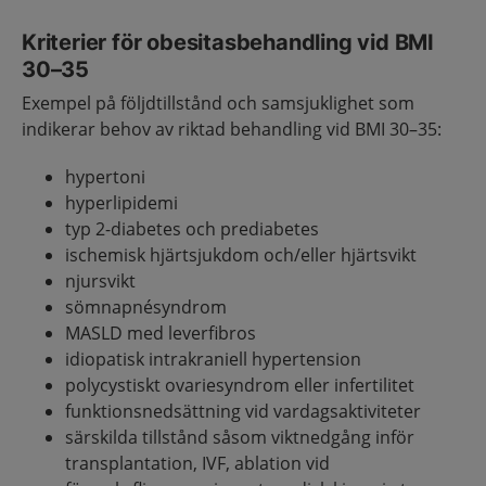
Kriterier för obesitasbehandling vid BMI
30–35
Exempel på följdtillstånd och samsjuklighet som
indikerar behov av riktad behandling vid BMI 30–35:
hypertoni
hyperlipidemi
typ 2-diabetes och prediabetes
ischemisk hjärtsjukdom och/eller hjärtsvikt
njursvikt
sömnapnésyndrom
MASLD med leverfibros
idiopatisk intrakraniell hypertension
polycystiskt ovariesyndrom eller infertilitet
funktionsnedsättning vid vardagsaktiviteter
särskilda tillstånd såsom viktnedgång inför
transplantation, IVF, ablation vid