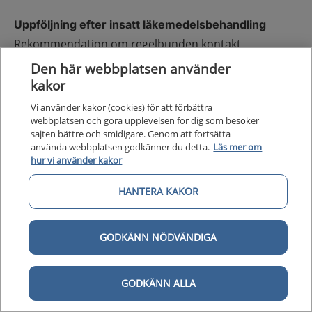
Uppföljning efter insatt läkemedelsbehandling
Rekommendation om regelbunden kontakt
med läkare eller sjuksköterska under
Den här webbplatsen använder
dostitreringsfasen. Remittera även om möjligt till
kakor
dietist för nutritionsbehandling som är basen för all
Vi använder kakor (cookies) för att förbättra
obesitasbehandling.
webbplatsen och göra upplevelsen för dig som besöker
sajten bättre och smidigare. Genom att fortsätta
Överväg ett långsammare upptrappningsschema
använda webbplatsen godkänner du detta.
Läs mer om
vid biverkningar och anpassa slutdosen individuellt
hur vi använder kakor
beroende på tolerans
och behandlingseffekt. Reducera dosen eller avbryt
HANTERA KAKOR
behandlingen vid intolerabla biverkningar.
GODKÄNN NÖDVÄNDIGA
Utvärdera läkemedelseffekten efter 12–16 veckor.
Uppnås inte önskvärt resultat bör läkare avsluta
behandlingen och överväga annat läkemedel eller
GODKÄNN ALLA
behandlingsform
. Se respektive läkemedelsmonografi
i Fass.