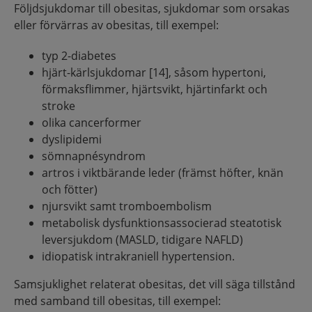
Följdsjukdomar till obesitas, sjukdomar som orsakas
eller förvärras av obesitas, till exempel:
typ 2-diabetes
hjärt-kärlsjukdomar [14], såsom hypertoni,
förmaksflimmer, hjärtsvikt, hjärtinfarkt och
stroke
olika cancerformer
dyslipidemi
sömnapnésyndrom
artros i viktbärande leder (främst höfter, knän
och fötter)
njursvikt samt tromboembolism
metabolisk dysfunktionsassocierad steatotisk
leversjukdom (MASLD, tidigare NAFLD)
idiopatisk intrakraniell hypertension.
Samsjuklighet relaterat obesitas, det vill säga tillstånd
med samband till obesitas, till exempel: