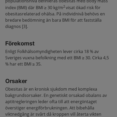
populationsnivå definieras obesitas med body mass
2
index (BMI) där BMI ≥ 30 kg/m
visat ökad risk för
obesitasrelaterad ohälsa. På individnivå behövs en
bredare bedömning än bara BMI för att fastställa
diagnos [3].
Förekomst
Enligt Folkhälsomyndigheten lever cirka 18 % av
Sveriges vuxna befolkning med ett BMI ≥ 30. Cirka 4,5
% har ett BMI ≥ 35.
Orsaker
Obesitas är en kronisk sjukdom med komplexa
bakgrundsorsaker. En genetiskt orsakad obalans av
aptitregleringen leder ofta till att energiintaget
överstiger energiförbrukningen. Att bibehålla
viktnedgång är svårt då kroppen vill återta vikten