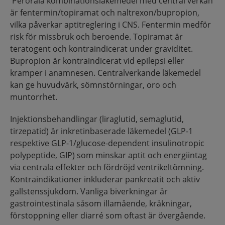
Perorala kombinationsläkemedel med central verkan
är fentermin/topiramat och naltrexon/bupropion,
vilka påverkar aptitreglering i CNS. Fentermin medför
risk för missbruk och beroende. Topiramat är
teratogent och kontraindicerat under graviditet.
Bupropion är kontraindicerat vid epilepsi eller
kramper i anamnesen. Centralverkande läkemedel
kan ge huvudvärk, sömnstörningar, oro och
muntorrhet.
Injektionsbehandlingar (liraglutid, semaglutid,
tirzepatid) är inkretinbaserade läkemedel (GLP-1
respektive GLP-1/glucose-dependent insulinotropic
polypeptide, GIP) som minskar aptit och energiintag
via centrala effekter och fördröjd ventrikeltömning.
Kontraindikationer inkluderar pankreatit och aktiv
gallstenssjukdom. Vanliga biverkningar är
gastrointestinala såsom illamående, kräkningar,
förstoppning eller diarré som oftast är övergående.