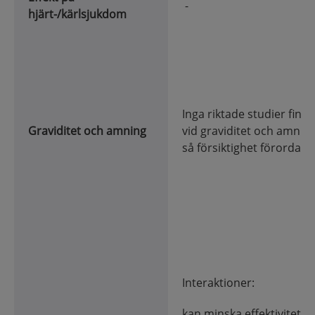
-
hjärt-/kärl
sjukdom
Inga riktade studier finns
Graviditet och amning
vid graviditet och amnin
så försiktighet förordas.
Interaktioner:
kan minska effektiviteten