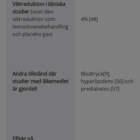
Viktreduk
tion i kliniska
studier
(utan den
viktreduktion som
4% [48]
levnadsvanebehandling
och placebo gav)
Andra tillstånd där
Blodtryck[9],
studier med läkemedlet
hyperlipidemi [56] och
är gjorda9
prediabetes [57]
Effekt på