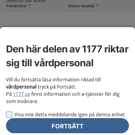
Obesitas hos vuxna
Primärvård
Sidans innehåll
Den här delen av 1177 riktar
Obesitas hos vuxna
sig till vårdpersonal
Omfattning av kunskapsstödet
Vill du fortsätta läsa information riktad till
vårdpersonal
tryck på Fortsätt.
På
1177.se
finns information och e-tjänster för dig
Kunskapsstödet omfattar diagnostik, utredning,
som invånare.
behandling och uppföljning av obesitas hos vuxna.
Visa inte detta meddelande igen på denna enhet
Andra relaterade kunskapsstöd
FORTSÄTT
Följande kunskapsstöd på 1177 för vårdpersonal kan