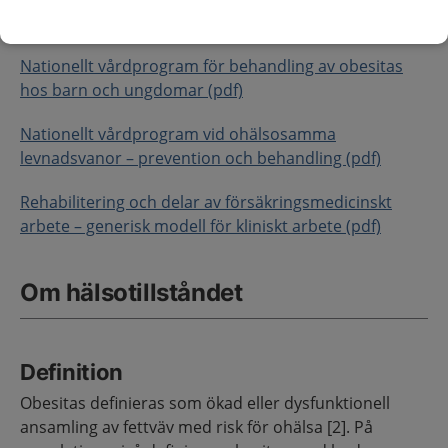
vara relevanta:
Nationellt vårdprogram för behandling av obesitas
hos barn och ungdomar (pdf)
Nationellt vårdprogram vid ohälsosamma
levnadsvanor – prevention och behandling (pdf)
Rehabilitering och delar av försäkringsmedicinskt
arbete – generisk modell för kliniskt arbete (pdf)
Om hälsotillståndet
Definition
Obesitas definieras som ökad eller dysfunktionell
ansamling av fettväv med risk för ohälsa [2]. På