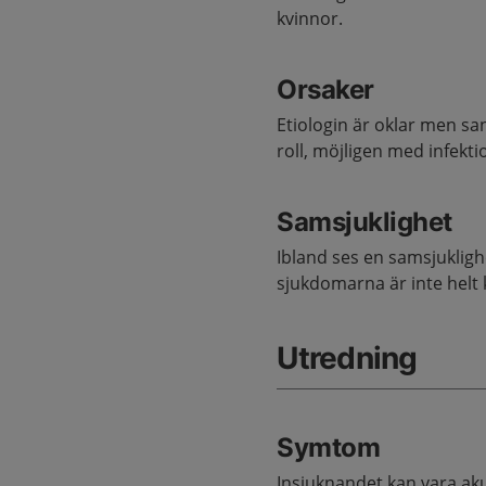
kvinnor.
Orsaker
Etiologin är oklar men s
roll, möjligen med infekt
Samsjuklighet
Ibland ses en samsjuklig
sjukdomarna är inte helt k
Utredning
Symtom
Insjuknandet kan vara aku