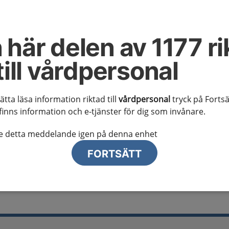
al information
te ser regionalt innehåll och viktig information som gäller just din
 här delen av 1177 ri
till vårdpersonal
sätta läsa information riktad till
vårdpersonal
tryck på Fortsä
finns information och e-tjänster för dig som invånare.
lj region
te detta meddelande igen på denna enhet
FORTSÄTT
ika