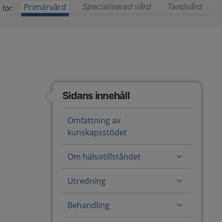
Primärvård
Specialiserad vård
Innehåll för special
Tandvård
Inneh
 för:
Sidans innehåll
Omfattning av
kunskapsstödet
Om hälsotillståndet
Utredning
Behandling