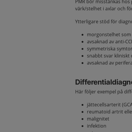
PMR bör misstänkas hos 
värk/stelhet i axlar och f
Ytterligare stöd för diagn
morgonstelhet som 
avsaknad av anti-C
symmetriska symtom
snabbt svar kliniskt
avsaknad av perifer
Differentialdiag
Här följer exempel på dif
jättecellsarterit (GC
reumatoid artrit ell
malignitet
infektion