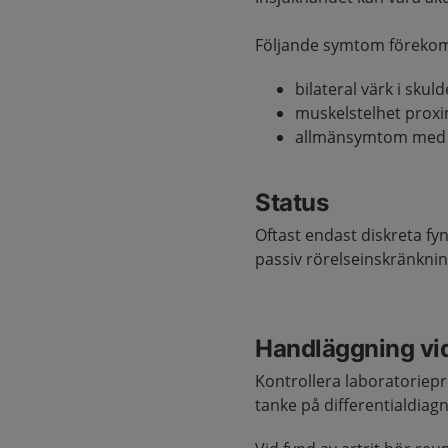
Följande symtom föreko
bilateral värk i skul
muskelstelhet prox
allmänsymtom med f
Status
Oftast endast diskreta fy
passiv rörelseinskränkni
Handläggning vi
Kontrollera laboratoriep
tanke på differentialdiag