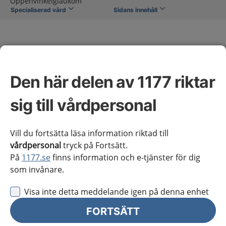
Öppenvinkelglaukom
Specialiserad vård
Sidans innehåll
Den här delen av 1177 riktar
Öppenvinkelglaukom
sig till vårdpersonal
Omfattning av kunskapsstödet
Vill du fortsätta läsa information riktad till
vårdpersonal
tryck på Fortsätt.
På
1177.se
finns information och e-tjänster för dig
Syfte
som invånare.
Dessa riktlinjer utgör en kortfattad vägledning för hur
Visa inte detta meddelande igen på denna enhet
primärt öppenvinkelglaukom, exfoliationsglaukom
och pigmentglaukom kan diagnostiseras, behandlas
FORTSÄTT
och följas upp. Syftet är att nationellt sprida