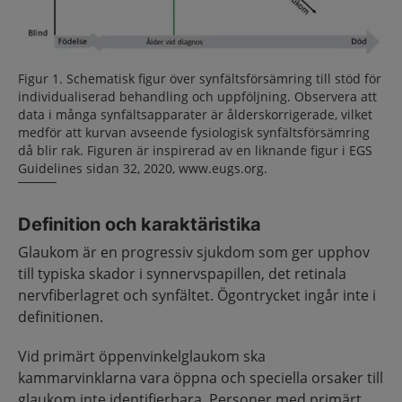
Figur 1. Schematisk figur över synfältsförsämring till stöd för
individualiserad behandling och uppföljning. Observera att
data i många synfältsapparater är ålderskorrigerade, vilket
medför att kurvan avseende fysiologisk synfältsförsämring
då blir rak. Figuren är inspirerad av en liknande figur i EGS
Guidelines sidan 32, 2020, www.eugs.org.
Definition och karaktäristika
Glaukom är en progressiv sjukdom som ger upphov
till typiska skador i synnervspapillen, det retinala
nervfiberlagret och synfältet. Ögontrycket ingår inte i
definitionen.
Vid primärt öppenvinkelglaukom ska
kammarvinklarna vara öppna och speciella orsaker till
glaukom inte identifierbara. Personer med primärt