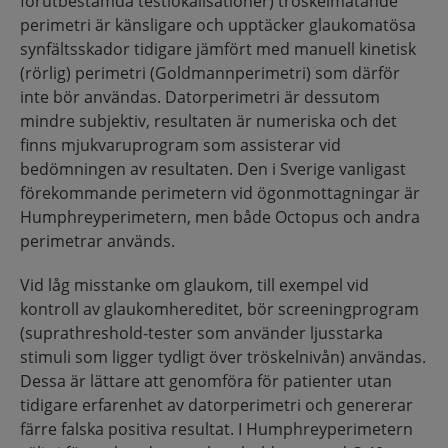
förutbestämda testlokalisationer) tröskelmätande
perimetri är känsligare och upptäcker glaukomatösa
synfältsskador tidigare jämfört med manuell kinetisk
(rörlig) perimetri (Goldmannperimetri) som därför
inte bör användas. Dator­perimetri är dessutom
mindre subjektiv, resultaten är numeriska och det
finns mjukvaruprogram som assisterar vid
bedömningen av resultaten. Den i Sverige vanligast
förekommande perimetern vid ögonmottagningar är
Humphreyperimetern, men både Octopus och andra
perimetrar används.
Vid låg misstanke om glaukom, till exempel vid
kontroll av glaukomhereditet, bör screening­program
(suprathreshold-tester som använder ljusstarka
stimuli som ligger tydligt över tröskelnivån) användas.
Dessa är lättare att genomföra för patienter utan
tidigare erfarenhet av datorperimetri och genererar
färre falska positiva resultat. I Humphreyperimetern