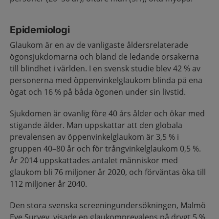
Epidemiologi
Glaukom är en av de vanligaste åldersrelaterade
ögonsjukdomarna och bland de ledande orsakerna
till blindhet i världen. I en svensk studie blev 42 % av
personerna med öppenvinkelglaukom blinda på ena
ögat och 16 % på båda ögonen under sin livstid.
Sjukdomen är ovanlig före 40 års ålder och ökar med
stigande ålder. Man uppskattar att den globala
prevalensen av öppenvinkelglaukom är 3,5 % i
gruppen 40–80 år och för trångvinkelglaukom 0,5 %.
År 2014 uppskattades antalet människor med
glaukom bli 76 miljoner år 2020, och förväntas öka till
112 miljoner år 2040.
Den stora svenska screeningundersökningen, Malmö
Eye Survey, visade en glaukomprevalens på drygt 5 %