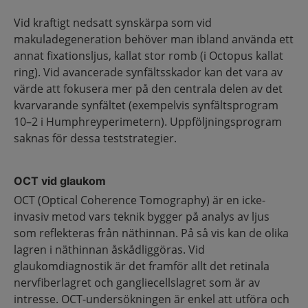
Vid kraftigt nedsatt synskärpa som vid
makuladegeneration behöver man ibland använda ett
annat fixationsljus, kallat stor romb (i Octopus kallat
ring). Vid avancerade synfältsskador kan det vara av
värde att fokusera mer på den centrala delen av det
kvarvarande synfältet (exempelvis synfältsprogram
10–2 i Humphreyperimetern). Uppföljningsprogram
saknas för dessa teststrategier.
OCT vid glaukom
OCT (Optical Coherence Tomography) är en icke-
invasiv metod vars teknik bygger på analys av ljus
som reflekteras från näthinnan. På så vis kan de olika
lagren i näthinnan åskådliggöras. Vid
glaukomdiagnostik är det framför allt det retinala
nervfiberlagret och gangliecellslagret som är av
intresse. OCT-undersökningen är enkel att utföra och