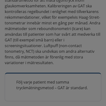
standardmetod för att mäta ögontryck inom
glaukomverksamheten. Kalibreringen av GAT ska
kontrolleras regelbundet i enlighet med tillverkarens
rekommendationer, vilket för exempelvis Haag-Streit-
tonometrar innebär minst en gång per månad. Andra
mätmetoder som reboundtonometri (Icare) kan
användas till patienter som har svårt att medverka till
GAT (till exempel små barn) eller i
screeningsituationer. Luftpuff (non-contact
tonometry, NCT) ska undvikas om andra alternativ
finns, då mätmetoden är förenlig med stora
variationer i mätresultaten.
Följ varje patient med samma
tryckmätningsmetod – GAT är standard.