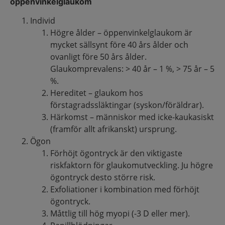
öppenvinkelglaukom
Individ
Högre ålder – öppenvinkelglaukom är
mycket sällsynt före 40 års ålder och
ovanligt före 50 års ålder.
Glaukomprevalens: > 40 år – 1 %, > 75 år – 5
%.
Hereditet – glaukom hos
förstagradssläktingar (syskon/föräldrar).
Härkomst – människor med icke-kaukasiskt
(framför allt afrikanskt) ursprung.
Ögon
Förhöjt ögontryck är den viktigaste
riskfaktorn för glaukomutveckling. Ju högre
ögontryck desto större risk.
Exfoliationer i kombination med förhöjt
ögontryck.
Måttlig till hög myopi (-3 D eller mer).