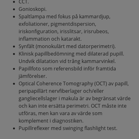
CCT.
Gonioskopi.
Spaltlampa med fokus på kammardjup,
exfoliationer, pigmentdispersion,
iriskonfiguration, irisslitsar, irisrubeos,
inflammation och katarakt.
Synfält (monokulärt med datorperimetri).
Klinisk papillbedömning med dilaterad pupill.
Undvik dilatation vid trång kammarvinkel.
Papillfoto som referensbild inför framtida
jämförelser.
Optical Coherence Tomography (OCT) av papill,
peripapillärt nervfiberlager och/eller
gangliecellslager i makula är av begränsat värde
och kan inte ersätta perimetri. OCT måste inte
utföras, men kan vara av värde som
komplement i diagnostiken.
Pupillreflexer med swinging flashlight test.