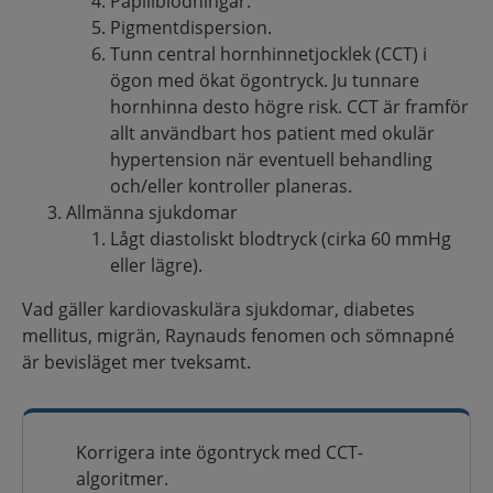
Papillblödningar.
Pigmentdispersion.
Tunn central hornhinnetjocklek (CCT) i
ögon med ökat ögontryck. Ju tunnare
hornhinna desto högre risk. CCT är framför
allt användbart hos patient med okulär
hypertension när eventuell behandling
och/eller kontroller planeras.
Allmänna sjukdomar
Lågt diastoliskt blodtryck (cirka 60 mmHg
eller lägre).
Vad gäller kardiovaskulära sjukdomar, diabetes
mellitus, migrän, Raynauds fenomen och sömnapné
är bevisläget mer tveksamt.
Korrigera inte ögontryck med CCT-
algoritmer.