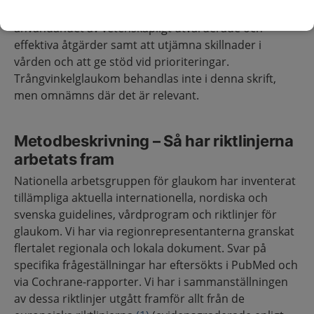
kunskapsbaserad högkvalitativ vård, att stimulera
användandet av vetenskapligt utvärderade och
effektiva åtgärder samt att utjämna skillnader i
vården och att ge stöd vid prioriteringar.
Trångvinkelglaukom behandlas inte i denna skrift,
men omnämns där det är relevant.
Metodbeskrivning – Så har riktlinjerna
arbetats fram
Nationella arbetsgruppen för glaukom har inventerat
tillämpliga aktuella internationella, nordiska och
svenska guidelines, vårdprogram och riktlinjer för
glaukom. Vi har via regionrepresentanterna granskat
flertalet regionala och lokala dokument. Svar på
specifika frågeställningar har eftersökts i PubMed och
via Cochrane-rapporter. Vi har i sammanställningen
av dessa riktlinjer utgått framför allt från de