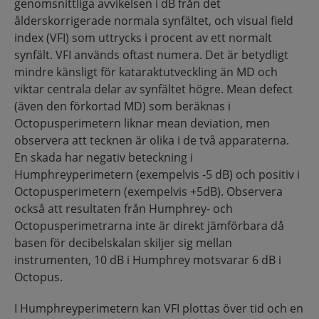
genomsnittliga avvikelsen i dB från det
ålderskorrigerade normala synfältet, och visual field
index (VFI) som uttrycks i procent av ett normalt
synfält. VFI används oftast numera. Det är betydligt
mindre känsligt för kataraktutveckling än MD och
viktar centrala delar av synfältet högre. Mean defect
(även den förkortad MD) som beräknas i
Octopusperimetern liknar mean deviation, men
observera att tecknen är olika i de två apparaterna.
En skada har negativ beteckning i
Humphreyperimetern (exempelvis -5 dB) och positiv i
Octopusperimetern (exempelvis +5dB). Observera
också att resultaten från Humphrey- och
Octopusperimetrarna inte är direkt jämförbara då
basen för decibelskalan skiljer sig mellan
instrumenten, 10 dB i Humphrey motsvarar 6 dB i
Octopus.
I Humphreyperimetern kan VFI plottas över tid och en