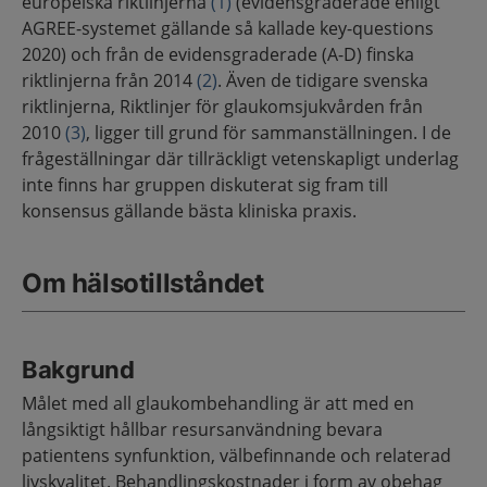
europeiska riktlinjerna
(1)
(evidensgraderade enligt
AGREE-systemet gällande så kallade key-questions
2020) och från de evidensgraderade (A-D) finska
riktlinjerna från 2014
(2)
. Även de tidigare svenska
riktlinjerna, Riktlinjer för glaukomsjukvården från
2010
(3)
, ligger till grund för sammanställningen. I de
frågeställningar där tillräckligt vetenskapligt underlag
inte finns har gruppen diskuterat sig fram till
konsensus gällande bästa kliniska praxis.
Om hälsotillståndet
Bakgrund
Målet med all glaukombehandling är att med en
långsiktigt hållbar resursanvändning bevara
patientens synfunktion, välbefinnande och relaterad
livskvalitet. Behandlings­kostnader i form av obehag