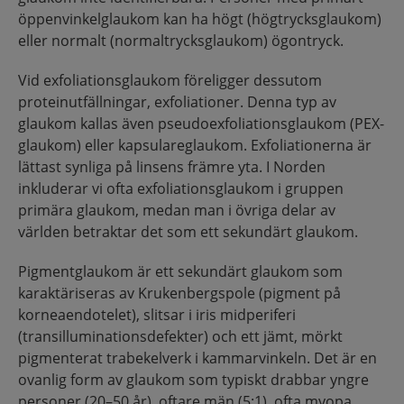
öppenvinkelglaukom kan ha högt (högtrycksglaukom)
eller normalt (normaltrycksglaukom) ögontryck.
Vid exfoliationsglaukom föreligger dessutom
proteinutfällningar, exfoliationer. Denna typ av
glaukom kallas även pseudoexfoliationsglaukom (PEX-
glaukom) eller kapsulareglaukom. Exfoliationerna är
lättast synliga på linsens främre yta. I Norden
inkluderar vi ofta exfoliationsglaukom i gruppen
primära glaukom, medan man i övriga delar av
världen betraktar det som ett sekundärt glaukom.
Pigmentglaukom är ett sekundärt glaukom som
karaktäriseras av Krukenbergspole (pigment på
korneaendotelet), slitsar i iris midperiferi
(transilluminationsdefekter) och ett jämt, mörkt
pigmenterat trabekelverk i kammarvinkeln. Det är en
ovanlig form av glaukom som typiskt drabbar yngre
personer (20–50 år), oftare män (5:1), ofta myopa.