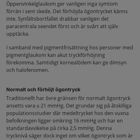
Öppenvinkelglaukom ger vanligen inga symtom
förrän i sent skede. Det förhöjda ögontrycket känns
inte. Synfältsbortfallet drabbar vanligen det
paracentrala seendet först och är svårt att själv
upptäcka.
I samband med pigmentfrisättning hos personer med
pigmentglaukom kan akut tryckförhöjning
förekomma. Samtidigt kornealödem kan ge dimsyn
och halofenomen.
Normalt och förhöjt ögontryck
Traditionellt har övre gränsen för normalt ögontryck
ansetts vara ≤ 21 mmHg. Det grundar sig på åtskilliga
populationsstudier där medeltrycket hos den vuxna
befolkningen ligger omkring 16 mmHg och har en
standardavvikelse på cirka 2,5 mmHg. Denna
trycknivå säger dock inget om vilket ögontryck som är