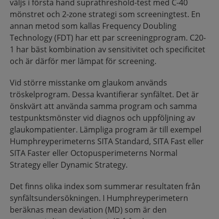
väljs i första hand suprathreshold-test med C-40
mönstret och 2-zone strategi som screeningtest. En
annan metod som kallas Frequency Doubling
Technology (FDT) har ett par screeningprogram. C20-
1 har bäst kombination av sensitivitet och specificitet
och är därför mer lämpat för screening.
Vid större misstanke om glaukom används
tröskelprogram. Dessa kvantifierar synfältet. Det är
önskvärt att använda samma program och samma
testpunktsmönster vid diagnos och uppföljning av
glaukompatienter. Lämpliga program är till exempel
Humphreyperimeterns SITA Standard, SITA Fast eller
SITA Faster eller Octopusperimeterns Normal
Strategy eller Dynamic Strategy.
Det finns olika index som summerar resultaten från
synfältsundersökningen. I Humphreyperimetern
beräknas mean deviation (MD) som är den