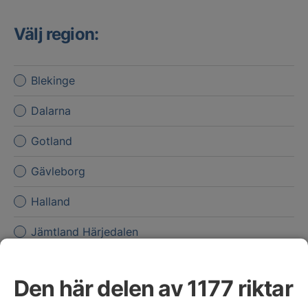
Välj region:
Blekinge
Dalarna
Gotland
Gävleborg
Halland
Jämtland Härjedalen
Jönköpings län
Den här delen av 1177 riktar
Kalmar län