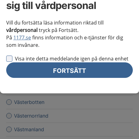
sig till vårdpersonal
Kronoberg
Norrbotten
Vill du fortsätta läsa information riktad till
vårdpersonal
tryck på Fortsätt.
Skåne
På
1177.se
finns information och e-tjänster för dig
som invånare.
Stockholms län
Visa inte detta meddelande igen på denna enhet
Sörmland
FORTSÄTT
Uppsala län
Värmland
Västerbotten
Västernorrland
Västmanland