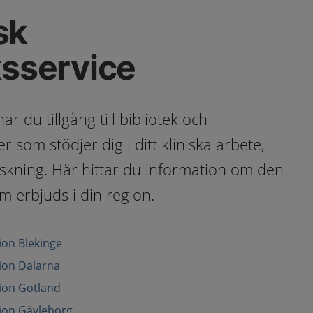
sk
ksservice
 du tillgång till bibliotek och
 som stödjer dig i ditt kliniska arbete,
rskning. Här hittar du information om den
m erbjuds i din region.
gion Blekinge
gion Dalarna
gion Gotland
gion Gävleborg