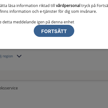
sätta läsa information riktad till
vårdpersonal
tryck på Fortsä
al information
finns information och e-tjänster för dig som invånare.
te ser regionalt innehåll och viktig information som gäller just din
te detta meddelande igen på denna enhet
FORTSÄTT
lj region
eksservice