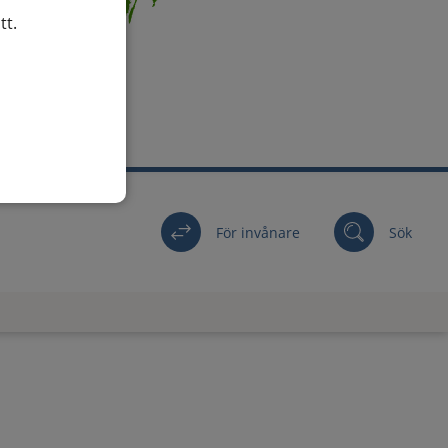
tt.
För invånare
Sök