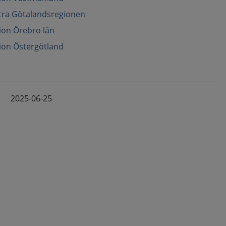
ästra Götalandsregionen
gion Örebro län
gion Östergötland
2025-06-25