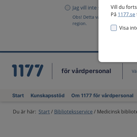
Vill du fort
Jag vill inte se någon region
På
1177.se
Obs! Detta val innebär att du in
region.
Visa in
för vårdpersonal
Vä
Start
Kunskapsstöd
Om 1177 för vårdpersonal
Du är här:
Start
Biblioteksservice
Medicinsk bibliot