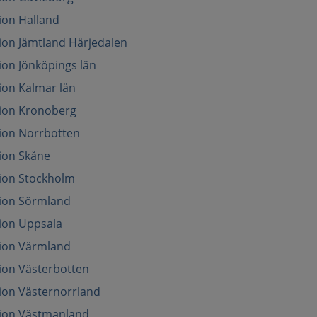
gion Halland
gion Jämtland Härjedalen
gion Jönköpings län
gion Kalmar län
egion Kronoberg
gion Norrbotten
gion Skåne
gion Stockholm
egion Sörmland
gion Uppsala
egion Värmland
gion Västerbotten
gion Västernorrland
egion Västmanland