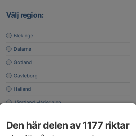
Välj region:
Blekinge
Dalarna
Gotland
Gävleborg
Halland
Jämtland Härjedalen
Jönköpings län
Den här delen av 1177 riktar
Kalmar län