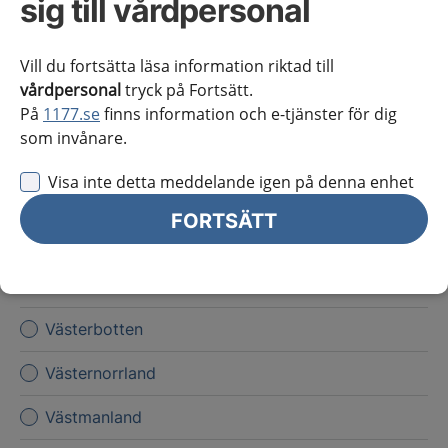
sig till vårdpersonal
Kronoberg
Norrbotten
Vill du fortsätta läsa information riktad till
vårdpersonal
tryck på Fortsätt.
Skåne
På
1177.se
finns information och e-tjänster för dig
som invånare.
Stockholms län
Visa inte detta meddelande igen på denna enhet
Sörmland
FORTSÄTT
Uppsala län
Värmland
Västerbotten
Västernorrland
Västmanland