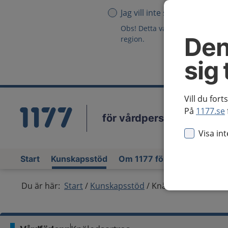
Jag vill inte se någon region
Obs! Detta val innebär att du in
Den
region.
sig 
Vill du fort
På
1177.se
för vårdpersonal
Vä
Visa in
Start
Kunskapsstöd
Om 1177 för vårdpersonal
Du är här:
Start
Kunskapsstöd
Knäledsartros