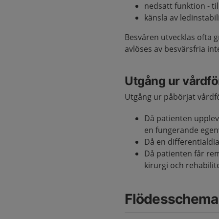
nedsatt funktion - ti
känsla av ledinstabi
Besvären utvecklas ofta 
avlöses av besvärsfria int
Utgång ur vårdfö
Utgång ur påbörjat vårdfö
Då patienten upplev
en fungerande egen
Då en differentialdi
Då patienten får rem
kirurgi och rehabili
Flödesschema 