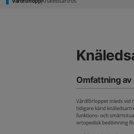
Knäledsartros
Vårdförlopp
Knäleds
Omfattning av
Vårdförloppet inleds vid 
tidigare känd knäledsart
funktions- och smärtsitua
ortopedisk bedömning för 