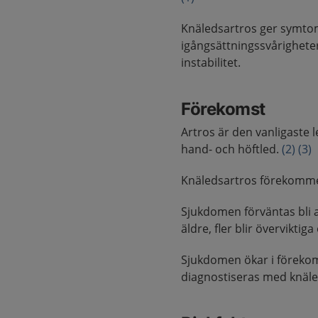
Knäledsartros ger symtom
igångsättningssvårigheter
instabilitet.
Förekomst
Artros är den vanligaste 
hand- och höftled.
(2)
(3)
Knäledsartros förekommer
Sjukdomen förväntas bli a
äldre, fler blir överviktig
Sjukdomen ökar i föreko
diagnostiseras med knäled