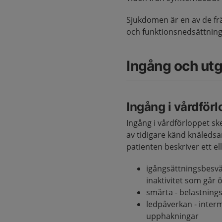
Sjukdomen är en av de fr
och funktionsnedsättning 
Ingång och ut
Ingång i vårdför
Ingång i vårdförloppet sk
av tidigare känd knäledsa
patienten beskriver ett e
igångsättningsbesvär
inaktivitet som går 
smärta - belastnings
ledpåverkan - interm
upphakningar