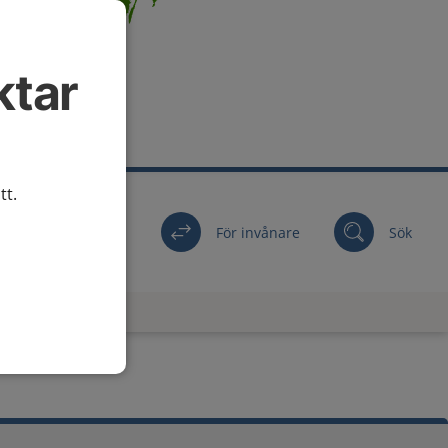
ktar
tt.
För invånare
Sök