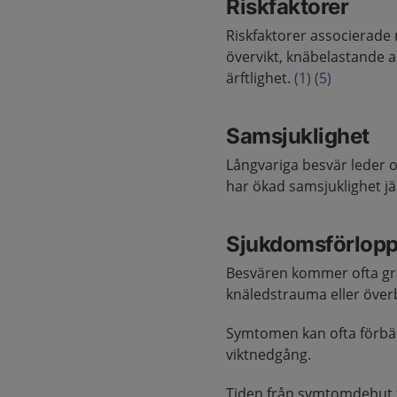
Riskfaktorer
Riskfaktorer associerade 
övervikt, knäbelastande ar
ärftlighet.
(1)
(5)
Samsjuklighet
Långvariga besvär leder of
har ökad samsjuklighet j
Sjukdomsförlop
Besvären kommer ofta gr
knäledstrauma eller över
Symtomen kan ofta förbät
viktnedgång.
Tiden från symtomdebut ti