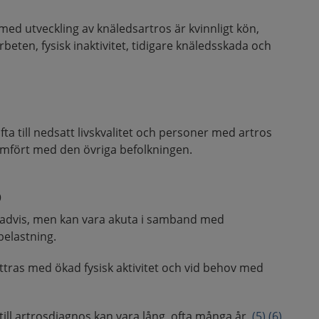
med utveckling av knäledsartros är kvinnligt kön,
beten, fysisk inaktivitet, tidigare knäledsskada och
ta till nedsatt livskvalitet och personer med artros
ämfört med den övriga befolkningen.
p
advis, men kan vara akuta i samband med
belastning.
tras med ökad fysisk aktivitet och vid behov med
ll artrosdiagnos kan vara lång, ofta många år.
(5)
(6)