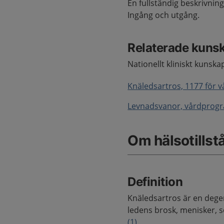
En fullständig beskrivnin
Ingång och utgång.
Relaterade kuns
Nationellt kliniskt kunska
Knäledsartros, 1177 för 
Levnadsvanor, vårdprog
Om hälsotillst
Definition
Knäledsartros är en dege
ledens brosk, menisker, s
(1)