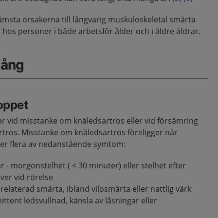
ämsta orsakerna till långvarig muskuloskeletal smärta
hos personer i både arbetsför ålder och i äldre åldrar.
gång
loppet
er vid misstanke om knäledsartros eller vid försämring
rtros. Misstanke om knäledsartros föreligger när
ller flera av nedanstående symtom:
 - morgonstelhet ( < 30 minuter) eller stelhet efter
över vid rörelse
relaterad smärta, ibland vilosmärta eller nattlig värk
ittent ledsvullnad, känsla av låsningar eller