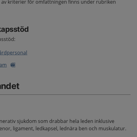
g av kriterier för omfattningen finns under rubriken
kapsstöd
psstöd:
vårdpersonal
ram
åndet
nerativ sjukdom som drabbar hela leden inklusive
enor, ligament, ledkapsel, lednära ben och muskulatur.