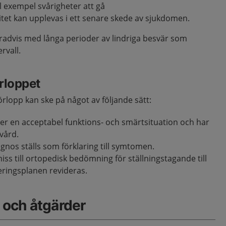
ll exempel svårigheter att gå
litet kan upplevas i ett senare skede av sjukdomen.
gradvis med långa perioder av lindriga besvär som
ervall.
rloppet
rlopp kan ske på något av följande sätt:
er en acceptabel funktions- och smärtsituation och har
vård.
agnos ställs som förklaring till symtomen.
iss till ortopedisk bedömning för ställningstagande till
teringsplanen revideras.
och åtgärder