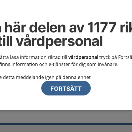
al information
te ser regionalt innehåll och viktig information som gäller just din
 här delen av 1177 ri
till vårdpersonal
sätta läsa information riktad till
vårdpersonal
tryck på Fortsä
finns information och e-tjänster för dig som invånare.
lj region
te detta meddelande igen på denna enhet
FORTSÄTT