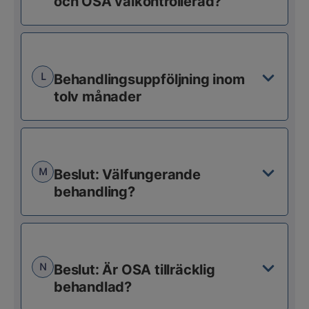
och OSA välkontrollerad?
L
Behandlingsuppföljning inom
tolv månader
M
Beslut: Välfungerande
behandling?
N
Beslut: Är OSA tillräcklig
behandlad?