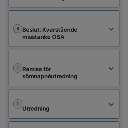
B
Beslut: Kvarstående
misstanke OSA
C
Remiss för
sömnapnéutredning
D
Utredning