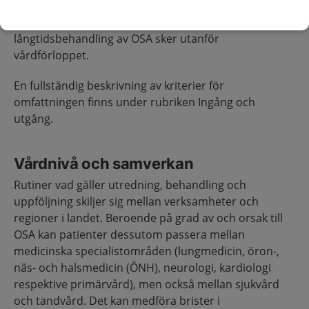
andningsstörningar och symtom, eller om ingen
ytterligare behandling behövs. Välfungerande
långtidsbehandling av OSA sker utanför
vårdförloppet.
En fullständig beskrivning av kriterier för
omfattningen finns under rubriken Ingång och
utgång.
Vårdnivå och samverkan
Rutiner vad gäller utredning, behandling och
uppföljning skiljer sig mellan verksamheter och
regioner i landet. Beroende på grad av och orsak till
OSA kan patienter dessutom passera mellan
medicinska specialistområden (lungmedicin, öron-,
näs- och halsmedicin (ÖNH), neurologi, kardiologi
respektive primärvård), men också mellan sjukvård
och tandvård. Det kan medföra brister i