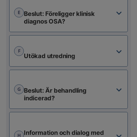
E
Beslut: Föreligger klinisk
diagnos OSA?
F
Utökad utredning
G
Beslut: Är behandling
indicerad?
Information och dialog med
H