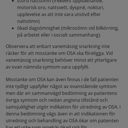
störd nattsömn (frekvent uppvaknande,
motorisk oro, nattsvett, dyspné, nokturi,
upplevelse av att inte vara utsövd efter
nattsömn)
ökad dagsömnighet (mikrosömn vid bilkörning,
på arbetet eller i socialt sammanhang).
Observera att enbart vanemässig snarkning inte
räcker för att misstanke om OSA ska föreligga. Vid
vanemässig snarkning behöver minst ett ytterligare
av ovan nämnda symtom vara uppfyllt.
Misstanke om OSA kan även finnas i de fall patienten
inte tydligt uppfyller något av ovanstående symtom
men där en sammanvägd bedömning av patientens
övriga symtom och nedan angivna tillstånd och
samsjuklighet utgör indikation för utredning av OSA. I
denna bedömning vägs även in att indikationen för
utredning och behandling av OSA ökar om patienten
har ett yrke som innebär ökad risk för