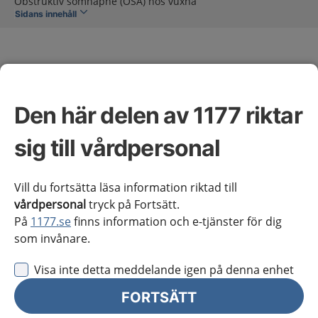
Obstruktiv sömnapné (OSA) hos vuxna
Sidans innehåll
Den här delen av 1177 riktar
Obstruktiv sömnapné
sig till vårdpersonal
(OSA) hos vuxna
Vill du fortsätta läsa information riktad till
vårdpersonal
tryck på Fortsätt.
Omfattning av kunskapsstödet
På
1177.se
finns information och e-tjänster för dig
som invånare.
Vårdförloppet inleds vid misstanke om OSA hos en
Visa inte detta meddelande igen på denna enhet
vuxen patient och avslutas inom tolv månader efter
behandlingsstart när patient har en välfungerande
FORTSÄTT
behandling som reducerar nattliga