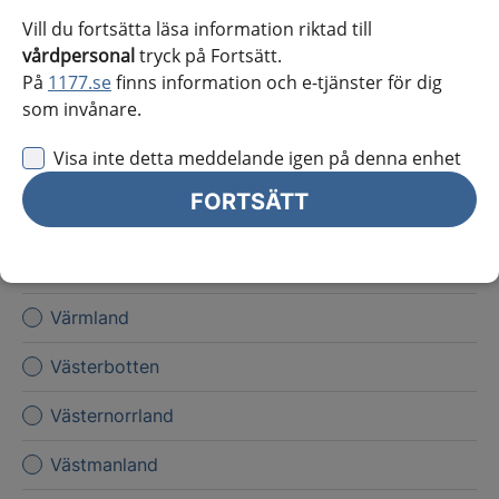
Kronoberg
Vill du fortsätta läsa information riktad till
vårdpersonal
tryck på Fortsätt.
Norrbotten
På
1177.se
finns information och e-tjänster för dig
som invånare.
Skåne
Visa inte detta meddelande igen på denna enhet
Stockholms län
FORTSÄTT
Sörmland
Uppsala län
Värmland
Västerbotten
Västernorrland
Västmanland