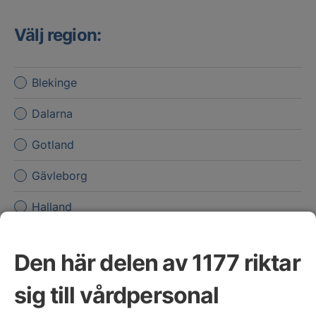
Välj region:
Blekinge
Dalarna
Gotland
Gävleborg
Halland
Jämtland Härjedalen
Den här delen av 1177 riktar
Jönköpings län
sig till vårdpersonal
Kalmar län