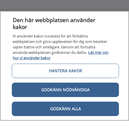
Kunska
Kunskapsstöd
Den här webbplatsen använder
kakor
Om 1177
Om 1177 för vårdpersonal
Vi använder kakor (cookies) för att förbättra
Digital 
webbplatsen och göra upplevelsen för dig som besöker
Digital tillgänglighet
sajten bättre och smidigare. Genom att fortsätta
använda webbplatsen godkänner du detta.
Läs mer om
hur vi använder kakor
HANTERA KAKOR
Till startsidan för 1177 för v
för vårdpersonal
GODKÄNN NÖDVÄNDIGA
1177 för vårdpersonal samlar information
och nationella kunskapsstöd och är en del av
GODKÄNN ALLA
Nationellt system för kunskapsstyrning
hälso- och sjukvård.