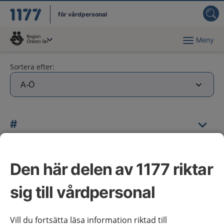
för vårdpersonal
Meny
Du har valt region
Örebro län
.
Sortera efter:
#
A
Den här delen av 1177 riktar
sig till vårdpersonal
B
Vill du fortsätta läsa information riktad till