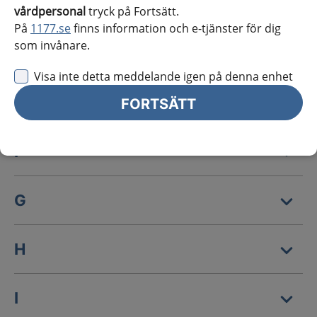
C
vårdpersonal
tryck på Fortsätt.
På
1177.se
finns information och e-tjänster för dig
som invånare.
D
Visa inte detta meddelande igen på denna enhet
E
FORTSÄTT
F
G
H
I