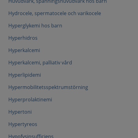
Huvudvärk, spänningshuvudvärk hos barn
Hydrocele, spermatocele och varikocele
Hyperglykemi hos barn
Hyperhidros
Hyperkalcemi
Hyperkalcemi, palliativ vård
Hyperlipidemi
Hypermobilitetsspektrumstörning
Hyperprolaktinemi
Hypertoni
Hypertyreos
Hypofysinsufficiens