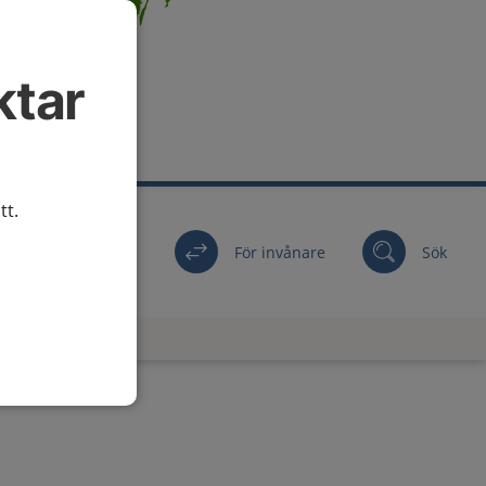
ktar
tt.
För invånare
Sök