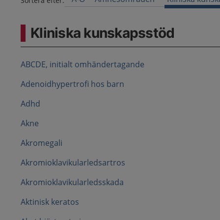
Sortera efter:
Kliniska kunskapsstöd
ABCDE, initialt omhändertagande
Adenoidhypertrofi hos barn
Adhd
Akne
Akromegali
Akromioklavikularledsartros
Akromioklavikularledsskada
Aktinisk keratos