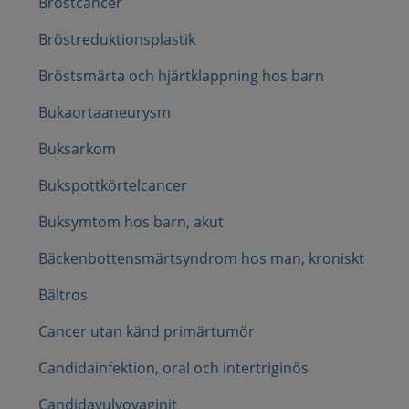
Bröstcancer
Bröstreduktionsplastik
Bröstsmärta och hjärtklappning hos barn
Bukaortaaneurysm
Buksarkom
Bukspottkörtelcancer
Buksymtom hos barn, akut
Bäckenbottensmärtsyndrom hos man, kroniskt
Bältros
Cancer utan känd primärtumör
Candidainfektion, oral och intertriginös
Candidavulvovaginit