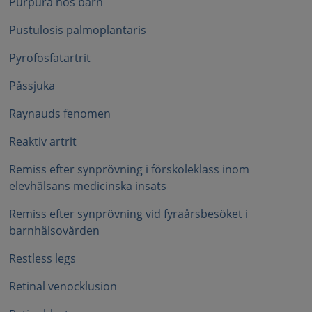
Purpura hos barn
Pustulosis palmoplantaris
Pyrofosfatartrit
Påssjuka
Raynauds fenomen
Reaktiv artrit
Remiss efter synprövning i förskoleklass inom
elevhälsans medicinska insats
Remiss efter synprövning vid fyraårsbesöket i
barnhälsovården
Restless legs
Retinal venocklusion