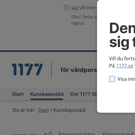
Jag vill inte se någon region
Obs! Detta val innebär att du in
Den
region.
sig 
Vill du fort
På
1177.se
för vårdpersonal
Vä
Visa in
Start
Kunskapsstöd
Om 1177 för vårdpersonal
Du är här:
Start
Kunskapsstöd
A-Ö
Ämnesområden
Kliniska kuns