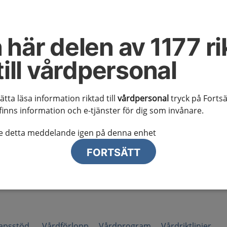
al information
te ser regionalt innehåll och viktig information som gäller just din
 här delen av 1177 ri
till vårdpersonal
sätta läsa information riktad till
vårdpersonal
tryck på Fortsä
finns information och e-tjänster för dig som invånare.
lj region
te detta meddelande igen på denna enhet
FORTSÄTT
kapsstöd
Vårdförlopp
Vårdprogram
Vårdriktlinjer